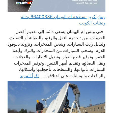
ونش كرين سطحة ام الهيمان 66400336 بدالة
ونشات الكويت
فني ونش ام الهيمان يسعى دائما إلى تقديم أفضل
الخدمات، من : خدمة النقل والرفع، والصيانة أو التصليح،
وتبديل زيت السيارات، وشحن المدخرات، وتزويد بالوقود
اللازم، وسحب السيارات من المنحدرات والبرك وأيضا
الحفر، وتوفير قطع الغيار، وتبديل الإطارات والعجلات،
ونقل البضائع، وتقديم أمهر الفنيين، وتوفير المدخرات
السيارات بأنواعها، والسطحات بأحجامها وأشكالها،
والرافعات والونشات على اختلافها، ...
اقرأ المزيد