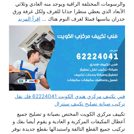
والرسومات المختلفة الراقية ويوجد منه العادي وثلاثي
الأبعاد الذي يعطي منظرا جذابا للغرف ولكل غرفة ورق
جدران يناسبها فمثلا لغرف النوم هناك ...
اقرأ المزيد
فني تكييف مركزي هندي الكويت 62224041 فك نقل
تركيب صيانة تصليح تكييف سنترال
تكييف مركزي الكويت المختص بصيانة و تصليح جميع
أعطال المكيفات المركزية و العادية و يقوم أيضا بفك و
تركيب جميع القطع التالفة واستبدالها بقطع جديدة نوفر