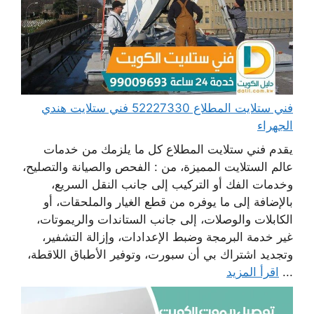
فني ستلايت المطلاع 52227330 فني ستلايت هندي
الجهراء
يقدم فني ستلايت المطلاع كل ما يلزمك من خدمات
عالم الستلايت المميزة، من : الفحص والصيانة والتصليح،
وخدمات الفك أو التركيب إلى جانب النقل السريع،
بالإضافة إلى ما يوفره من قطع الغيار والملحقات، أو
الكابلات والوصلات، إلى جانب الستاندات والريموتات،
غير خدمة البرمجة وضبط الإعدادات، وإزالة التشفير،
وتجديد اشتراك بي أن سبورت، وتوفير الأطباق اللاقطة،
...
اقرأ المزيد