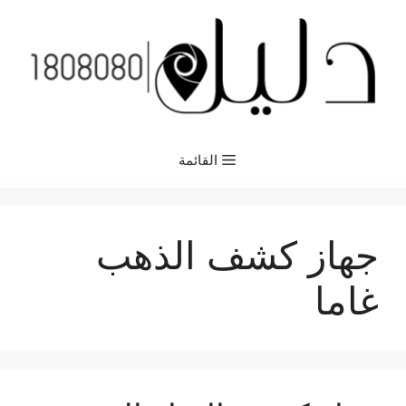
نتقل
لى
لمحتوى
القائمة
جهاز كشف الذهب
غاما