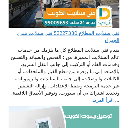
فني ستلايت المطلاع 52227330 فني ستلايت هندي
الجهراء
يقدم فني ستلايت المطلاع كل ما يلزمك من خدمات
عالم الستلايت المميزة، من : الفحص والصيانة والتصليح،
وخدمات الفك أو التركيب إلى جانب النقل السريع،
بالإضافة إلى ما يوفره من قطع الغيار والملحقات، أو
الكابلات والوصلات، إلى جانب الستاندات والريموتات،
غير خدمة البرمجة وضبط الإعدادات، وإزالة التشفير،
وتجديد اشتراك بي أن سبورت، وتوفير الأطباق اللاقطة،
...
اقرأ المزيد