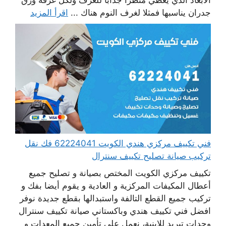
الأبعاد الذي يعطي منظرا جذابا للغرف ولكل غرفة ورق
جدران يناسبها فمثلا لغرف النوم هناك ...
اقرأ المزيد
فني تكييف مركزي هندي الكويت 62224041 فك نقل
تركيب صيانة تصليح تكييف سنترال
تكييف مركزي الكويت المختص بصيانة و تصليح جميع
أعطال المكيفات المركزية و العادية و يقوم أيضا بفك و
تركيب جميع القطع التالفة واستبدالها بقطع جديدة نوفر
افضل فني تكييف هندي وباكستاني صيانة تكييف سنترال
وحدات تبريد للابنية، نعمل على تأمين جميع المعدات و