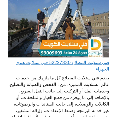
فني ستلايت المطلاع 52227330 فني ستلايت هندي
الجهراء
يقدم فني ستلايت المطلاع كل ما يلزمك من خدمات
عالم الستلايت المميزة، من : الفحص والصيانة والتصليح،
وخدمات الفك أو التركيب إلى جانب النقل السريع،
بالإضافة إلى ما يوفره من قطع الغيار والملحقات، أو
الكابلات والوصلات، إلى جانب الستاندات والريموتات،
غير خدمة البرمجة وضبط الإعدادات، وإزالة التشفير،
وتجديد اشتراك بي أن سبورت، وتوفير الأطباق اللاقطة،