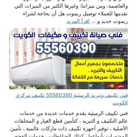
والعاصمة. ومن ميزاتنا: وغيرها الكثير من الميزات التي
نقدمها للعملاء توصيل ريموت هل أن بحاجة لشراء
ريموت جديد و ...
اقرأ المزيد
فني تكييف وتبريد الرميثية 55560390 تكييف مركزي
الكويت
فني تكييف الرميثية يقدم خدمات عديدة من خدمات
عالم التكييف و التبريد ، كتأمين قطع الغيار و المحلقات
الأصلية ، توفير أجهزة تكييف ذات ماركات عالمية ، تأمين
الموتورات بأنواعها ، كذلك الضاغطات ، خدمات الفحص