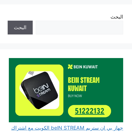
البحث
البحث
جهاز بي ان ستريم beIN STREAM الكويت مع اشتراك