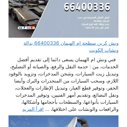
ونش كرين سطحة ام الهيمان 66400336 بدالة
ونشات الكويت
فني ونش ام الهيمان يسعى دائما إلى تقديم أفضل
الخدمات، من : خدمة النقل والرفع، والصيانة أو التصليح،
وتبديل زيت السيارات، وشحن المدخرات، وتزويد بالوقود
اللازم، وسحب السيارات من المنحدرات والبرك وأيضا
الحفر، وتوفير قطع الغيار، وتبديل الإطارات والعجلات،
ونقل البضائع، وتقديم أمهر الفنيين، وتوفير المدخرات
السيارات بأنواعها، والسطحات بأحجامها وأشكالها،
والرافعات والونشات على اختلافها، ...
اقرأ المزيد