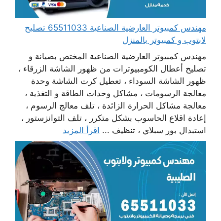
مهندس كمبيوتر العارضية الصناعية 65511033 تصليح
لابتوب و كمبيوتر بالمنزل
مهندس كمبيوتر العارضية الصناعية المختص بصيانة و
تصليح أعطال الكومبيوترات من ظهور الشاشة الزرقاء ،
ظهور الشاشة السوداء ، تعطيل كرت الشاشة وحدة
معالجة الرسومات ، مشاكل وحدات الطاقة و التغذية ،
معالجة مشاكل الحرارة الزائدة ، تلف معالج الرسوم ،
إعادة اقلاع الحاسوب بشكل متكرر ، تلف التوانزستور ،
استبدال بور سبلاي ، تنظيف ...
اقرأ المزيد