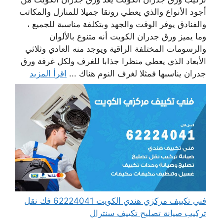
أجود الأنواع والذي يعطي رونقا جميلا للمنازل والمكاتب
والفنادق يوفر الوقت والجهد وبتكلفة مناسبة للجميع ،
وما يميز ورق جدران الكويت أنه متنوع بالألوان
والرسومات المختلفة الراقية ويوجد منه العادي وثلاثي
الأبعاد الذي يعطي منظرا جذابا للغرف ولكل غرفة ورق
جدران يناسبها فمثلا لغرف النوم هناك ...
اقرأ المزيد
فني تكييف مركزي هندي الكويت 62224041 فك نقل
تركيب صيانة تصليح تكييف سنترال