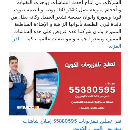
الشركات في انتاج أحدث الشاشات وبأحدث التقنيات
وبأحجام متنوعة تصل 140و 150 بوصة وبأنظمة صوت
قوية وصورة والوان طبيعية تشعر العميل وكانه يطل من
نافذة ليرى الطبيعة بألوانها الزاهية و الإضاءة الساطعة
المميزة. ولدى شركتنا عدة عروض على هذه الشاشات
المميزة وبسعر الجملة وبمواصفات عالمية ، كما ...
اقرأ
المزيد
فني تصليح تلفزيونات 55880595 إصلاح شاشات
تلفزيون بالمنزل الكويت