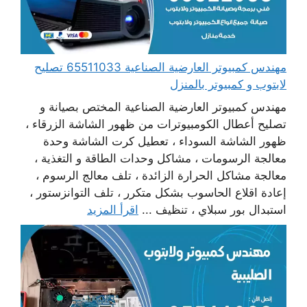
مهندس كمبيوتر العارضية الصناعية 65511033 تصليح
لابتوب و كمبيوتر بالمنزل
مهندس كمبيوتر العارضية الصناعية المختص بصيانة و
تصليح أعطال الكومبيوترات من ظهور الشاشة الزرقاء ،
ظهور الشاشة السوداء ، تعطيل كرت الشاشة وحدة
معالجة الرسومات ، مشاكل وحدات الطاقة و التغذية ،
معالجة مشاكل الحرارة الزائدة ، تلف معالج الرسوم ،
إعادة اقلاع الحاسوب بشكل متكرر ، تلف التوانزستور ،
استبدال بور سبلاي ، تنظيف ...
اقرأ المزيد