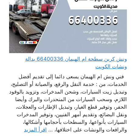
ونش كرين سطحة ام الهيمان 66400336 بدالة
ونشات الكويت
فني ونش ام الهيمان يسعى دائما إلى تقديم أفضل
الخدمات، من : خدمة النقل والرفع، والصيانة أو التصليح،
وتبديل زيت السيارات، وشحن المدخرات، وتزويد بالوقود
اللازم، وسحب السيارات من المنحدرات والبرك وأيضا
الحفر، وتوفير قطع الغيار، وتبديل الإطارات والعجلات،
ونقل البضائع، وتقديم أمهر الفنيين، وتوفير المدخرات
السيارات بأنواعها، والسطحات بأحجامها وأشكالها،
والرافعات والونشات على اختلافها، ...
اقرأ المزيد