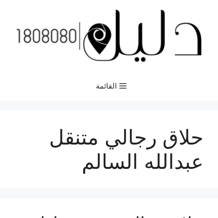
نتقل
لى
لمحتوى
القائمة
حلاق رجالي متنقل
عبدالله السالم