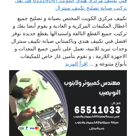
فني تكييف مركزي هندي الكويت 62224041 فك نقل
تركيب صيانة تصليح تكييف سنترال
تكييف مركزي الكويت المختص بصيانة و تصليح جميع
أعطال المكيفات المركزية و العادية و يقوم أيضا بفك و
تركيب جميع القطع التالفة واستبدالها بقطع جديدة نوفر
افضل فني تكييف هندي وباكستاني صيانة تكييف سنترال
وحدات تبريد للابنية، نعمل على تأمين جميع المعدات و
الاجهزة اللازمة ، و نقوم بتأمين غاز خاص للمكيفات
بأنواع متنوعة و ...
اقرأ المزيد