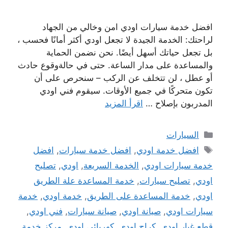
افضل خدمة سيارات اودي امن وخالي من الجهاد
لراحتك: الخدمة الجيدة لا تجعل اودي أكثر أمانًا فحسب ،
بل تجعل حياتك أسهل أيضًا. نحن نضمن الحماية
والمساعدة على مدار الساعة. حتى في حالةوقوع حادث
أو عطل ، لن تتخلف عن الركب – سنحرص على أن
تكون متحركًا في جميع الأوقات. سيقوم فني اودي
المدربون بإصلاح …
اقرأ المزيد
التصنيفات
السيارات
الوسوم
افضل خدمة اودي
,
افضل خدمة سيارات
,
افضل
خدمة سيارات اودي
,
الخدمة السريعة
,
اودي
,
تصليح
اودي
,
تصليح سيارات
,
خدمة المساعدة علة الطريق
اودي
,
خدمة المساعدة على الطريق
,
خدمة اودي
,
خدمة
سيارات اودي
,
صيانة اودي
,
صيانة سيارات
,
فني اودي
,
قطع غيار اودي
,
كراج اودي
,
كهربائي اودي
,
مركز خدمة