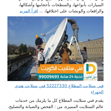
السيارات بأنواعها، والسطحات بأحجامها وأشكالها،
والرافعات والونشات على اختلافها، ...
اقرأ المزيد
فني ستلايت المطلاع 52227330 فني ستلايت هندي
الجهراء
يقدم فني ستلايت المطلاع كل ما يلزمك من خدمات
عالم الستلايت المميزة، من : الفحص والصيانة والتصليح،