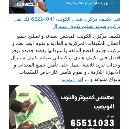
فني تكييف مركزي هندي الكويت 62224041 فك نقل
تركيب صيانة تصليح تكييف سنترال
تكييف مركزي الكويت المختص بصيانة و تصليح جميع
أعطال المكيفات المركزية و العادية و يقوم أيضا بفك و
تركيب جميع القطع التالفة واستبدالها بقطع جديدة نوفر
افضل فني تكييف هندي وباكستاني صيانة تكييف سنترال
وحدات تبريد للابنية، نعمل على تأمين جميع المعدات و
الاجهزة اللازمة ، و نقوم بتأمين غاز خاص للمكيفات
بأنواع متنوعة و ...
اقرأ المزيد