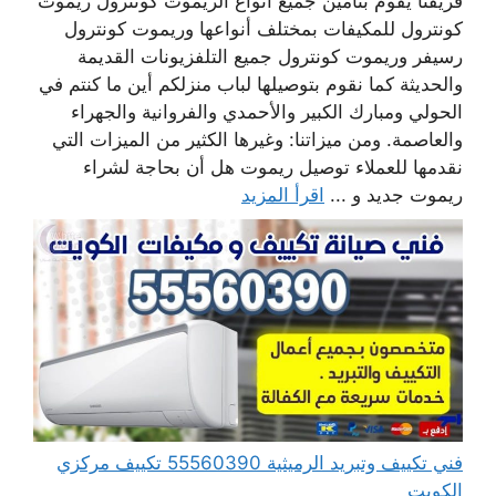
فريقنا يقوم بتأمين جميع أنواع الريموت كونترول ريموت
كونترول للمكيفات بمختلف أنواعها وريموت كونترول
رسيفر وريموت كونترول جميع التلفزيونات القديمة
والحديثة كما نقوم بتوصيلها لباب منزلكم أين ما كنتم في
الحولي ومبارك الكبير والأحمدي والفروانية والجهراء
والعاصمة. ومن ميزاتنا: وغيرها الكثير من الميزات التي
نقدمها للعملاء توصيل ريموت هل أن بحاجة لشراء
ريموت جديد و ...
اقرأ المزيد
فني تكييف وتبريد الرميثية 55560390 تكييف مركزي
الكويت