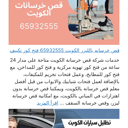
قص خرسانه بالليزر الكويت 65932555 فتح كور تكييف
خدمات شركة قص خرسانة الكويت متاحة على مدار 24
ساعة من فتح كور تهوية مركزية و فتح كور للمداخن، مع
فتح كور للمطابخ، وعمل فتحات تخريم للمكيفات،
بالإضافة لعمل فتحات شبابيك والابواب من قبل أفضل
معلم قص خرسانة بالكويت، ويمكننا قص خرسانة بدون
اهتزازات في المباني بالكويت، مع امكانية قص خرسانة
ليزر، وقص خرسانة السقف ...
اقرأ المزيد