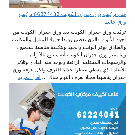
فني تركيب ورق جدران الكويت 66874433 تركيب
ورق حائط
تركيب ورق جدران الكويت يعد ورق جدران الكويت من
أجود الأنواع والذي يعطي رونقا جميلا للمنازل والمكاتب
والفنادق يوفر الوقت والجهد وبتكلفة مناسبة للجميع ،
وما يميز ورق جدران الكويت أنه متنوع بالألوان
والرسومات المختلفة الراقية ويوجد منه العادي وثلاثي
الأبعاد الذي يعطي منظرا جذابا للغرف ولكل غرفة ورق
جدران يناسبها فمثلا لغرف النوم هناك ...
اقرأ المزيد