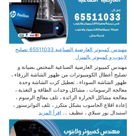
مهندس كمبيوتر العارضية الصناعية 65511033 تصليح
لابتوب و كمبيوتر بالمنزل
مهندس كمبيوتر العارضية الصناعية المختص بصيانة و
تصليح أعطال الكومبيوترات من ظهور الشاشة الزرقاء ،
ظهور الشاشة السوداء ، تعطيل كرت الشاشة وحدة
معالجة الرسومات ، مشاكل وحدات الطاقة و التغذية ،
معالجة مشاكل الحرارة الزائدة ، تلف معالج الرسوم ،
إعادة اقلاع الحاسوب بشكل متكرر ، تلف التوانزستور ،
استبدال بور سبلاي ، تنظيف ...
اقرأ المزيد