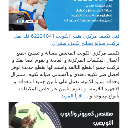
فني تكييف مركزي هندي الكويت 62224041 فك نقل
تركيب صيانة تصليح تكييف سنترال
تكييف مركزي الكويت المختص بصيانة و تصليح جميع
أعطال المكيفات المركزية و العادية و يقوم أيضا بفك و
تركيب جميع القطع التالفة واستبدالها بقطع جديدة نوفر
افضل فني تكييف هندي وباكستاني صيانة تكييف سنترال
وحدات تبريد للابنية، نعمل على تأمين جميع المعدات و
الاجهزة اللازمة ، و نقوم بتأمين غاز خاص للمكيفات
بأنواع متنوعة و ...
اقرأ المزيد