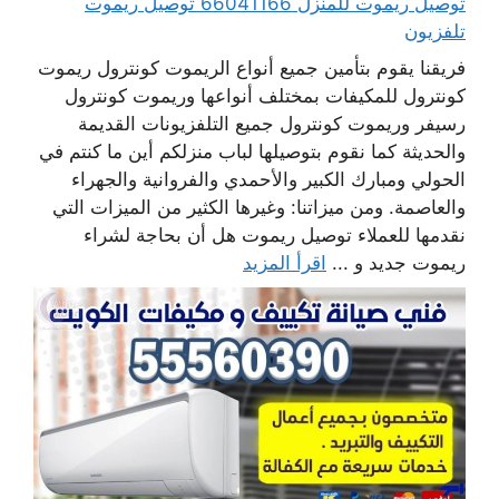
توصيل ريموت للمنزل 66041166 توصيل ريموت
تلفزيون
فريقنا يقوم بتأمين جميع أنواع الريموت كونترول ريموت
كونترول للمكيفات بمختلف أنواعها وريموت كونترول
رسيفر وريموت كونترول جميع التلفزيونات القديمة
والحديثة كما نقوم بتوصيلها لباب منزلكم أين ما كنتم في
الحولي ومبارك الكبير والأحمدي والفروانية والجهراء
والعاصمة. ومن ميزاتنا: وغيرها الكثير من الميزات التي
نقدمها للعملاء توصيل ريموت هل أن بحاجة لشراء
ريموت جديد و ...
اقرأ المزيد