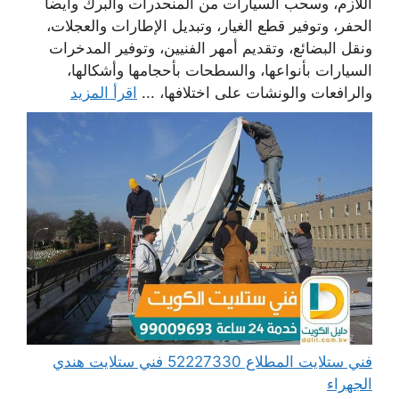
اللازم، وسحب السيارات من المنحدرات والبرك وأيضا
الحفر، وتوفير قطع الغيار، وتبديل الإطارات والعجلات،
ونقل البضائع، وتقديم أمهر الفنيين، وتوفير المدخرات
السيارات بأنواعها، والسطحات بأحجامها وأشكالها،
والرافعات والونشات على اختلافها، ...
اقرأ المزيد
فني ستلايت المطلاع 52227330 فني ستلايت هندي
الجهراء