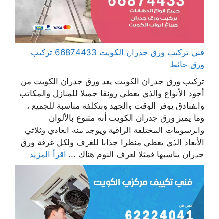
فني تركيب ورق جدران الكويت 66874433 تركيب
ورق حائط
تركيب ورق جدران الكويت يعد ورق جدران الكويت من
أجود الأنواع والذي يعطي رونقا جميلا للمنازل والمكاتب
والفنادق يوفر الوقت والجهد وبتكلفة مناسبة للجميع ،
وما يميز ورق جدران الكويت أنه متنوع بالألوان
والرسومات المختلفة الراقية ويوجد منه العادي وثلاثي
الأبعاد الذي يعطي منظرا جذابا للغرف ولكل غرفة ورق
جدران يناسبها فمثلا لغرف النوم هناك ...
اقرأ المزيد