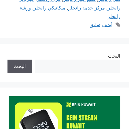
رانجلر
,
مركز خدمة رانجلر
,
ميكانيكي رانجلر
,
ورشة
رانجلر
أضف تعليق
البحث
البحث