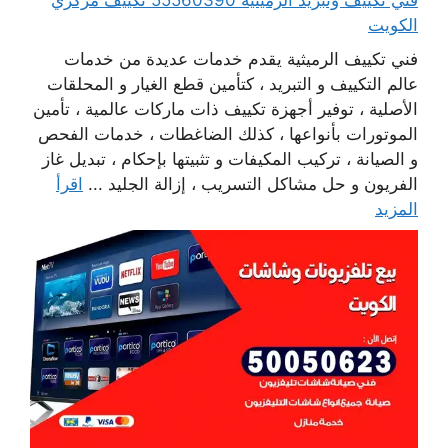
فني تكييف وتبريد الرميثية 55560390 تكييف مركزي
الكويت
فني تكييف الرميثية يقدم خدمات عديدة من خدمات
عالم التكييف و التبريد ، كتأمين قطع الغيار و المحلقات
الأصلية ، توفير أجهزة تكييف ذات ماركات عالمية ، تأمين
الموتورات بأنواعها ، كذلك الضاغطات ، خدمات الفحص
و الصيانة ، تركيب المكيفات و تثبيتها بإحكام ، تبديل غاز
الفريون و حل مشاكل التسريب ، إزالة الجليد ...
اقرأ
المزيد