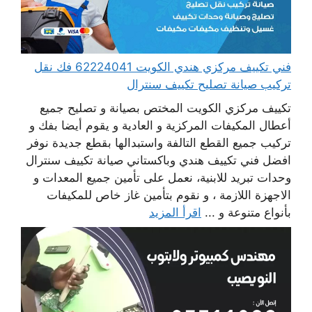
فني تكييف مركزي هندي الكويت 62224041 فك نقل
تركيب صيانة تصليح تكييف سنترال
تكييف مركزي الكويت المختص بصيانة و تصليح جميع
أعطال المكيفات المركزية و العادية و يقوم أيضا بفك و
تركيب جميع القطع التالفة واستبدالها بقطع جديدة نوفر
افضل فني تكييف هندي وباكستاني صيانة تكييف سنترال
وحدات تبريد للابنية، نعمل على تأمين جميع المعدات و
الاجهزة اللازمة ، و نقوم بتأمين غاز خاص للمكيفات
بأنواع متنوعة و ...
اقرأ المزيد