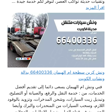
وتقنيات حديثة تواكب العصر، لنوفر لكم خدمة جيدة ...
اقرأ المزيد
ونش كرين سطحة ام الهيمان 66400336 بدالة
ونشات الكويت
فني ونش ام الهيمان يسعى دائما إلى تقديم أفضل
الخدمات، من : خدمة النقل والرفع، والصيانة أو التصليح،
وتبديل زيت السيارات، وشحن المدخرات، وتزويد بالوقود
اللازم، وسحب السيارات من المنحدرات والبرك وأيضا
الحفر، وتوفير قطع الغيار، وتبديل الإطارات والعجلات،