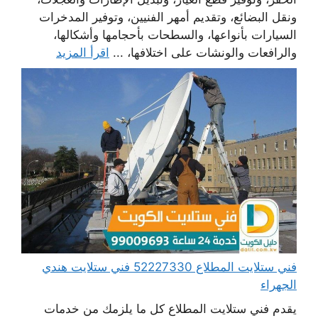
ونقل البضائع، وتقديم أمهر الفنيين، وتوفير المدخرات
السيارات بأنواعها، والسطحات بأحجامها وأشكالها،
والرافعات والونشات على اختلافها، ...
اقرأ المزيد
فني ستلايت المطلاع 52227330 فني ستلايت هندي
الجهراء
يقدم فني ستلايت المطلاع كل ما يلزمك من خدمات