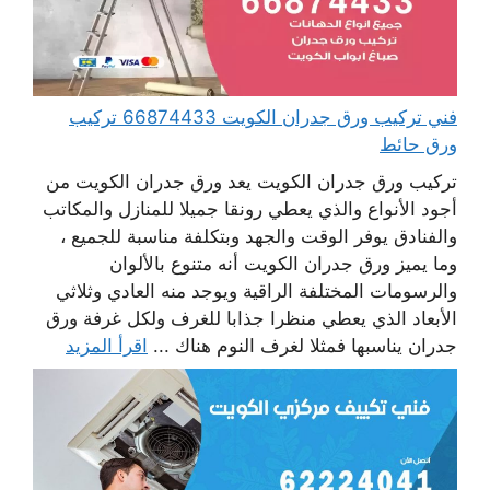
فني تركيب ورق جدران الكويت 66874433 تركيب
ورق حائط
تركيب ورق جدران الكويت يعد ورق جدران الكويت من
أجود الأنواع والذي يعطي رونقا جميلا للمنازل والمكاتب
والفنادق يوفر الوقت والجهد وبتكلفة مناسبة للجميع ،
وما يميز ورق جدران الكويت أنه متنوع بالألوان
والرسومات المختلفة الراقية ويوجد منه العادي وثلاثي
الأبعاد الذي يعطي منظرا جذابا للغرف ولكل غرفة ورق
جدران يناسبها فمثلا لغرف النوم هناك ...
اقرأ المزيد