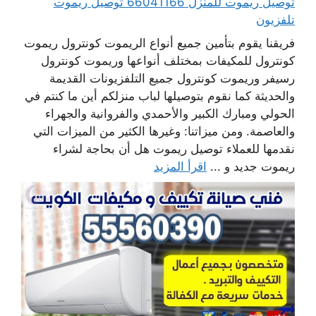
توصيل ريموت للمنزل 66041166 توصيل ريموت
تلفزيون
فريقنا يقوم بتأمين جميع أنواع الريموت كونترول ريموت
كونترول للمكيفات بمختلف أنواعها وريموت كونترول
رسيفر وريموت كونترول جميع التلفزيونات القديمة
والحديثة كما نقوم بتوصيلها لباب منزلكم أين ما كنتم في
الحولي ومبارك الكبير والأحمدي والفروانية والجهراء
والعاصمة. ومن ميزاتنا: وغيرها الكثير من الميزات التي
نقدمها للعملاء توصيل ريموت هل أن بحاجة لشراء
ريموت جديد و ...
اقرأ المزيد