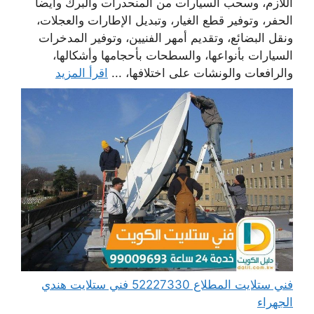
اللازم، وسحب السيارات من المنحدرات والبرك وأيضا
الحفر، وتوفير قطع الغيار، وتبديل الإطارات والعجلات،
ونقل البضائع، وتقديم أمهر الفنيين، وتوفير المدخرات
السيارات بأنواعها، والسطحات بأحجامها وأشكالها،
والرافعات والونشات على اختلافها، ...
اقرأ المزيد
فني ستلايت المطلاع 52227330 فني ستلايت هندي
الجهراء