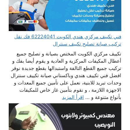
فني تكييف مركزي هندي الكويت 62224041 فك نقل
تركيب صيانة تصليح تكييف سنترال
تكييف مركزي الكويت المختص بصيانة و تصليح جميع
أعطال المكيفات المركزية و العادية و يقوم أيضا بفك و
تركيب جميع القطع التالفة واستبدالها بقطع جديدة نوفر
افضل فني تكييف هندي وباكستاني صيانة تكييف سنترال
وحدات تبريد للابنية، نعمل على تأمين جميع المعدات و
الاجهزة اللازمة ، و نقوم بتأمين غاز خاص للمكيفات
بأنواع متنوعة و ...
اقرأ المزيد