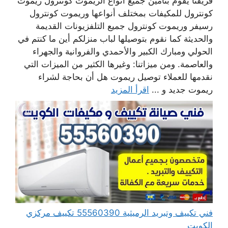
فريقنا يقوم بتأمين جميع أنواع الريموت كونترول ريموت
كونترول للمكيفات بمختلف أنواعها وريموت كونترول
رسيفر وريموت كونترول جميع التلفزيونات القديمة
والحديثة كما نقوم بتوصيلها لباب منزلكم أين ما كنتم في
الحولي ومبارك الكبير والأحمدي والفروانية والجهراء
والعاصمة. ومن ميزاتنا: وغيرها الكثير من الميزات التي
نقدمها للعملاء توصيل ريموت هل أن بحاجة لشراء
ريموت جديد و ...
اقرأ المزيد
فني تكييف وتبريد الرميثية 55560390 تكييف مركزي
الكويت