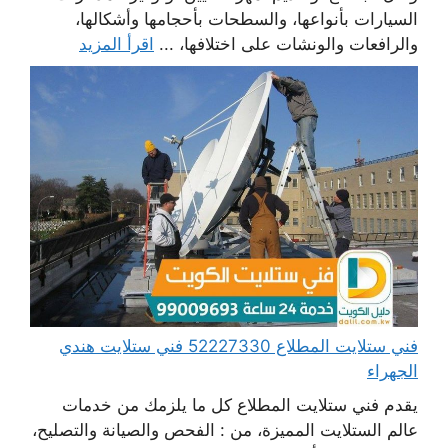
السيارات بأنواعها، والسطحات بأحجامها وأشكالها،
والرافعات والونشات على اختلافها، ...
اقرأ المزيد
فني ستلايت المطلاع 52227330 فني ستلايت هندي
الجهراء
يقدم فني ستلايت المطلاع كل ما يلزمك من خدمات
عالم الستلايت المميزة، من : الفحص والصيانة والتصليح،