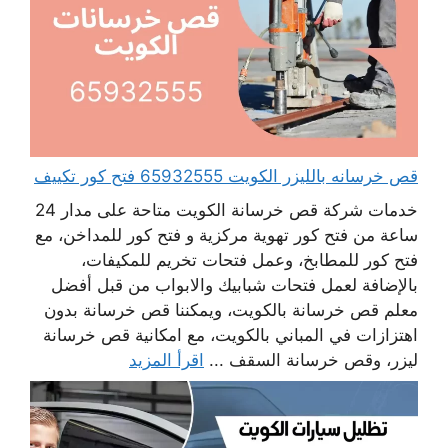
قص خرسانه بالليزر الكويت 65932555 فتح كور تكييف
خدمات شركة قص خرسانة الكويت متاحة على مدار 24
ساعة من فتح كور تهوية مركزية و فتح كور للمداخن، مع
فتح كور للمطابخ، وعمل فتحات تخريم للمكيفات،
بالإضافة لعمل فتحات شبابيك والابواب من قبل أفضل
معلم قص خرسانة بالكويت، ويمكننا قص خرسانة بدون
اهتزازات في المباني بالكويت، مع امكانية قص خرسانة
ليزر، وقص خرسانة السقف ...
اقرأ المزيد