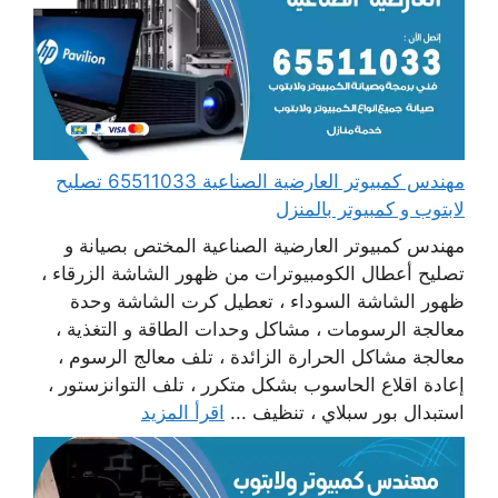
مهندس كمبيوتر العارضية الصناعية 65511033 تصليح
لابتوب و كمبيوتر بالمنزل
مهندس كمبيوتر العارضية الصناعية المختص بصيانة و
تصليح أعطال الكومبيوترات من ظهور الشاشة الزرقاء ،
ظهور الشاشة السوداء ، تعطيل كرت الشاشة وحدة
معالجة الرسومات ، مشاكل وحدات الطاقة و التغذية ،
معالجة مشاكل الحرارة الزائدة ، تلف معالج الرسوم ،
إعادة اقلاع الحاسوب بشكل متكرر ، تلف التوانزستور ،
استبدال بور سبلاي ، تنظيف ...
اقرأ المزيد