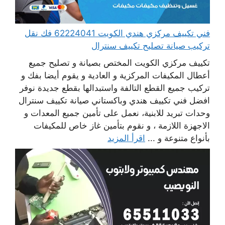
فني تكييف مركزي هندي الكويت 62224041 فك نقل
تركيب صيانة تصليح تكييف سنترال
تكييف مركزي الكويت المختص بصيانة و تصليح جميع
أعطال المكيفات المركزية و العادية و يقوم أيضا بفك و
تركيب جميع القطع التالفة واستبدالها بقطع جديدة نوفر
افضل فني تكييف هندي وباكستاني صيانة تكييف سنترال
وحدات تبريد للابنية، نعمل على تأمين جميع المعدات و
الاجهزة اللازمة ، و نقوم بتأمين غاز خاص للمكيفات
بأنواع متنوعة و ...
اقرأ المزيد