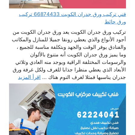
فني تركيب ورق جدران الكويت 66874433 تركيب
ورق حائط
تركيب ورق جدران الكويت يعد ورق جدران الكويت من
أجود الأنواع والذي يعطي رونقا جميلا للمنازل والمكاتب
والفنادق يوفر الوقت والجهد وبتكلفة مناسبة للجميع ،
وما يميز ورق جدران الكويت أنه متنوع بالألوان
والرسومات المختلفة الراقية ويوجد منه العادي وثلاثي
الأبعاد الذي يعطي منظرا جذابا للغرف ولكل غرفة ورق
جدران يناسبها فمثلا لغرف النوم هناك ...
اقرأ المزيد