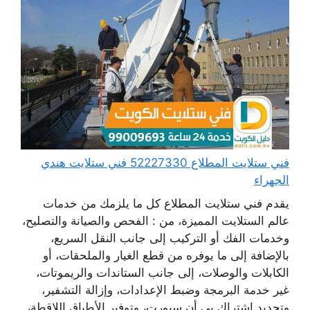
فني ستلايت المطلاع 52227330 فني ستلايت هندي
الجهراء
يقدم فني ستلايت المطلاع كل ما يلزمك من خدمات
عالم الستلايت المميزة، من : الفحص والصيانة والتصليح،
وخدمات الفك أو التركيب إلى جانب النقل السريع،
بالإضافة إلى ما يوفره من قطع الغيار والملحقات، أو
الكابلات والوصلات، إلى جانب الستاندات والريموتات،
غير خدمة البرمجة وضبط الإعدادات، وإزالة التشفير،
وتجديد اشتراك بي أن سبورت، وتوفير الأطباق اللاقطة،