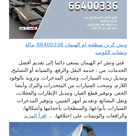
ونش كرين سطحة ام الهيمان 66400336 بدالة
ونشات الكويت
فني ونش ام الهيمان يسعى دائما إلى تقديم أفضل
الخدمات، من : خدمة النقل والرفع، والصيانة أو التصليح،
وتبديل زيت السيارات، وشحن المدخرات، وتزويد بالوقود
اللازم، وسحب السيارات من المنحدرات والبرك وأيضا
الحفر، وتوفير قطع الغيار، وتبديل الإطارات والعجلات،
ونقل البضائع، وتقديم أمهر الفنيين، وتوفير المدخرات
السيارات بأنواعها، والسطحات بأحجامها وأشكالها،
والرافعات والونشات على اختلافها، ...
اقرأ المزيد