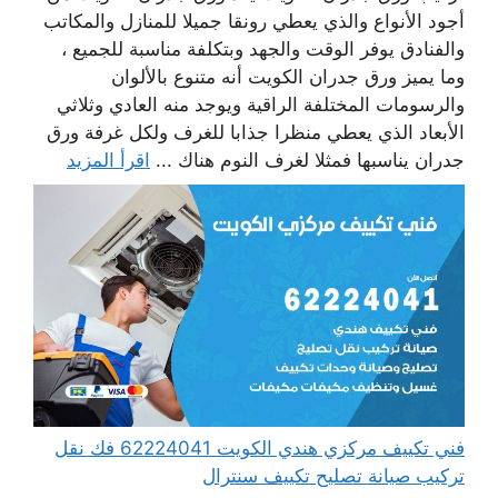
أجود الأنواع والذي يعطي رونقا جميلا للمنازل والمكاتب
والفنادق يوفر الوقت والجهد وبتكلفة مناسبة للجميع ،
وما يميز ورق جدران الكويت أنه متنوع بالألوان
والرسومات المختلفة الراقية ويوجد منه العادي وثلاثي
الأبعاد الذي يعطي منظرا جذابا للغرف ولكل غرفة ورق
جدران يناسبها فمثلا لغرف النوم هناك ...
اقرأ المزيد
فني تكييف مركزي هندي الكويت 62224041 فك نقل
تركيب صيانة تصليح تكييف سنترال