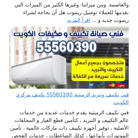
والعاصمة. ومن ميزاتنا: وغيرها الكثير من الميزات التي
نقدمها للعملاء توصيل ريموت هل أن بحاجة لشراء
ريموت جديد و ...
اقرأ المزيد
فني تكييف وتبريد الرميثية 55560390 تكييف مركزي
الكويت
فني تكييف الرميثية يقدم خدمات عديدة من خدمات
عالم التكييف و التبريد ، كتأمين قطع الغيار و المحلقات
الأصلية ، توفير أجهزة تكييف ذات ماركات عالمية ، تأمين
الموتورات بأنواعها ، كذلك الضاغطات ، خدمات الفحص