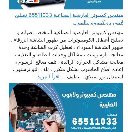
مهندس كمبيوتر العارضية الصناعية 65511033 تصليح
لابتوب و كمبيوتر بالمنزل
مهندس كمبيوتر العارضية الصناعية المختص بصيانة و
تصليح أعطال الكومبيوترات من ظهور الشاشة الزرقاء ،
ظهور الشاشة السوداء ، تعطيل كرت الشاشة وحدة
معالجة الرسومات ، مشاكل وحدات الطاقة و التغذية ،
معالجة مشاكل الحرارة الزائدة ، تلف معالج الرسوم ،
إعادة اقلاع الحاسوب بشكل متكرر ، تلف التوانزستور ،
استبدال بور سبلاي ، تنظيف ...
اقرأ المزيد