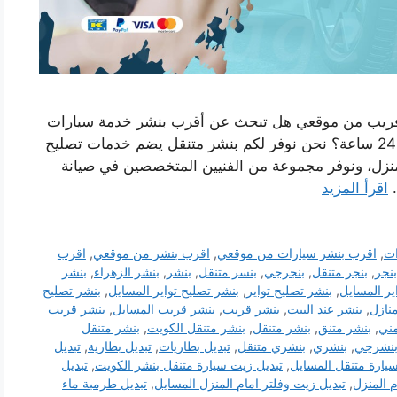
 فريب من موقعي هل تبحث عن أقرب بنشر خدمة سيارات
متنقلة بالمسايل يصل اليك اينما كنت وعلى مدار 24 ساعة؟ نحن نوفر لكم بنشر متنقل يضم خدمات تصليح
منزل، ونوفر مجموعة من الفنيين المتخصصين في صيانة
…
اقرأ المزيد
ات
,
اقرب بنشر سيارات من موقعي
,
اقرب بنشر من موقعي
,
اقرب
بنجر
,
بنجر متنقل
,
بنجرجي
,
بنسر متنقل
,
بنشر
,
بنشر الزهراء
,
بنشر
ير المسايل
,
بنشر تصليح تواير
,
بنشر تصليح تواير المسايل
,
بنشر تصليح
نازل
,
بنشر عند البيت
,
بنشر قريب
,
بنشر قريب المسايل
,
بنشر قريب
ني
,
بنشر متنق
,
بنشر متنقل
,
بنشر متنقل الكويت
,
بنشر متنقل
نشرجي
,
بنشري
,
بنشري متنقل
,
تبديل بطاريات
,
تبديل بطارية
,
تبديل
يارة متنقل المسايل
,
تبديل زيت سيارة متنقل بنشر الكويت
,
تبديل
م المنزل
,
تبديل زيت وفلتر امام المنزل المسايل
,
تبديل طرمبة ماء