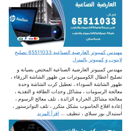
مهندس كمبيوتر العارضية الصناعية 65511033 تصليح
لابتوب و كمبيوتر بالمنزل
مهندس كمبيوتر العارضية الصناعية المختص بصيانة و
تصليح أعطال الكومبيوترات من ظهور الشاشة الزرقاء ،
ظهور الشاشة السوداء ، تعطيل كرت الشاشة وحدة
معالجة الرسومات ، مشاكل وحدات الطاقة و التغذية ،
معالجة مشاكل الحرارة الزائدة ، تلف معالج الرسوم ،
إعادة اقلاع الحاسوب بشكل متكرر ، تلف التوانزستور ،
استبدال بور سبلاي ، تنظيف ...
اقرأ المزيد