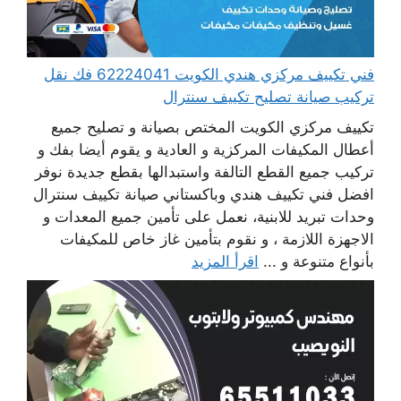
فني تكييف مركزي هندي الكويت 62224041 فك نقل
تركيب صيانة تصليح تكييف سنترال
تكييف مركزي الكويت المختص بصيانة و تصليح جميع
أعطال المكيفات المركزية و العادية و يقوم أيضا بفك و
تركيب جميع القطع التالفة واستبدالها بقطع جديدة نوفر
افضل فني تكييف هندي وباكستاني صيانة تكييف سنترال
وحدات تبريد للابنية، نعمل على تأمين جميع المعدات و
الاجهزة اللازمة ، و نقوم بتأمين غاز خاص للمكيفات
بأنواع متنوعة و ...
اقرأ المزيد