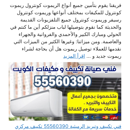
فريقنا يقوم بتأمين جميع أنواع الريموت كونترول ريموت
كونترول للمكيفات بمختلف أنواعها وريموت كونترول
رسيفر وريموت كونترول جميع التلفزيونات القديمة
والحديثة كما نقوم بتوصيلها لباب منزلكم أين ما كنتم في
الحولي ومبارك الكبير والأحمدي والفروانية والجهراء
والعاصمة. ومن ميزاتنا: وغيرها الكثير من الميزات التي
نقدمها للعملاء توصيل ريموت هل أن بحاجة لشراء
ريموت جديد و ...
اقرأ المزيد
فني تكييف وتبريد الرميثية 55560390 تكييف مركزي