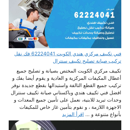
فني تكييف مركزي هندي الكويت 62224041 فك نقل
تركيب صيانة تصليح تكييف سنترال
تكييف مركزي الكويت المختص بصيانة و تصليح جميع
أعطال المكيفات المركزية و العادية و يقوم أيضا بفك و
تركيب جميع القطع التالفة واستبدالها بقطع جديدة نوفر
افضل فني تكييف هندي وباكستاني صيانة تكييف سنترال
وحدات تبريد للابنية، نعمل على تأمين جميع المعدات و
الاجهزة اللازمة ، و نقوم بتأمين غاز خاص للمكيفات
بأنواع متنوعة و ...
اقرأ المزيد