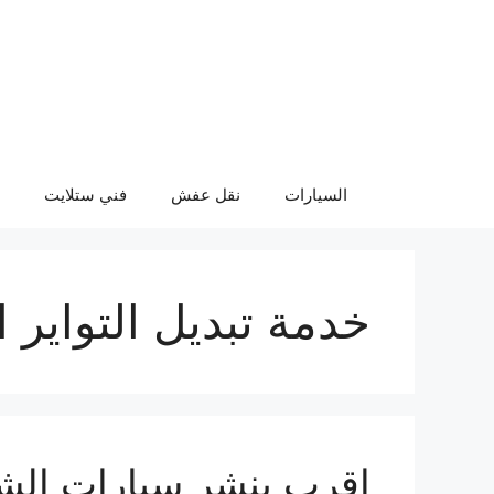
نتقل
لى
لمحتوى
السيارات
نقل عفش
فني ستلايت
خدمة تبديل التواير 