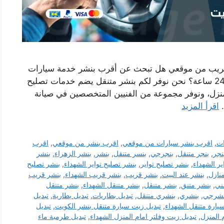
فريب من موقعي هل تبحث عن أقرب بنشر خدمة سيارات
متنقلة بالشهداء يصل اليك اينما كنت وعلى مدار 24 ساعة؟ نحن نوفر لكم بنشر متنقل يضم خدمات تصليح
منزل، ونوفر مجموعة من الفنيين المتخصصين في صيانة
…
اقرأ المزيد
ات
,
اقرب بنشر سيارات من موقعي
,
اقرب بنشر من موقعي
,
اقرب
نجر
,
بنجر متنقل
,
بنجرجي
,
بنسر متنقل
,
بنشر
,
بنشر الزهراء
,
بنشر
ير الشهداء
,
بنشر تصليح تواير
,
بنشر تصليح تواير الشهداء
,
بنشر تصليح
نازل
,
بنشر عند البيت
,
بنشر قريب
,
بنشر قريب الشهداء
,
بنشر قريب
ني
,
بنشر متنق
,
بنشر متنقل
,
بنشر متنقل الشهداء
,
بنشر متنقل
نشرجي
,
بنشري
,
بنشري متنقل
,
تبديل بطاريات
,
تبديل بطارية
,
تبديل
يارة متنقل الشهداء
,
تبديل زيت سيارة متنقل بنشر الكويت
,
تبديل
 المنزل
,
تبديل زيت وفلتر امام المنزل الشهداء
,
تبديل طرمبة ماء