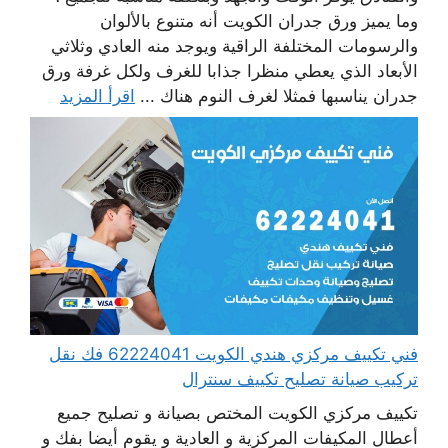
وما يميز ورق جدران الكويت أنه متنوع بالألوان
والرسومات المختلفة الراقية ويوجد منه العادي وثلاثي
الأبعاد الذي يعطي منظرا جذابا للغرف ولكل غرفة ورق
جدران يناسبها فمثلا لغرف النوم هناك ...
اقرأ المزيد
فني تكييف مركزي هندي الكويت 62224041 فك نقل
تركيب صيانة تصليح تكييف سنترال
تكييف مركزي الكويت المختص بصيانة و تصليح جميع
أعطال المكيفات المركزية و العادية و يقوم أيضا بفك و