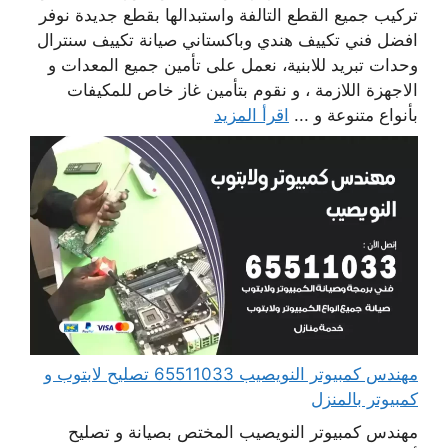
تركيب جميع القطع التالفة واستبدالها بقطع جديدة نوفر
افضل فني تكييف هندي وباكستاني صيانة تكييف سنترال
وحدات تبريد للابنية، نعمل على تأمين جميع المعدات و
الاجهزة اللازمة ، و نقوم بتأمين غاز خاص للمكيفات
بأنواع متنوعة و ...
اقرأ المزيد
مهندس كمبيوتر النويصيب 65511033 تصليح لابتوب و
كمبيوتر بالمنزل
مهندس كمبيوتر النويصيب المختص بصيانة و تصليح