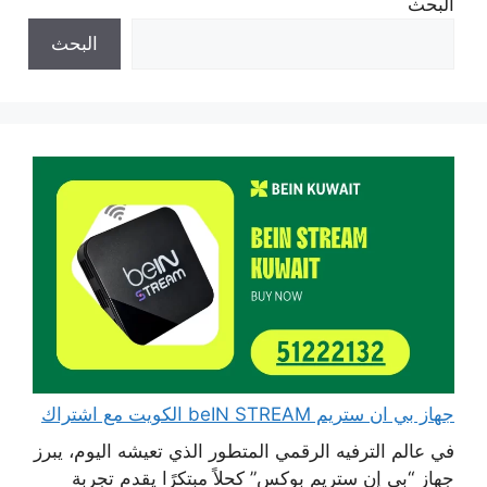
البحث
البحث
جهاز بي ان ستريم beIN STREAM الكويت مع اشتراك
في عالم الترفيه الرقمي المتطور الذي تعيشه اليوم، يبرز
جهاز “بي إن ستريم بوكس” كحلاً مبتكرًا يقدم تجربة