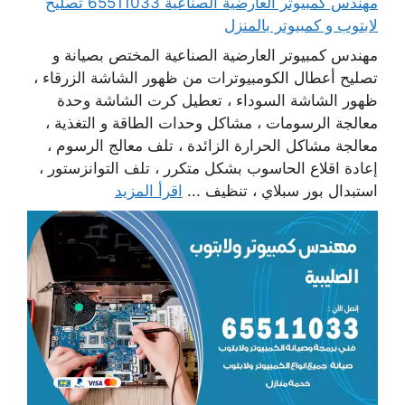
مهندس كمبيوتر العارضية الصناعية 65511033 تصليح
لابتوب و كمبيوتر بالمنزل
مهندس كمبيوتر العارضية الصناعية المختص بصيانة و
تصليح أعطال الكومبيوترات من ظهور الشاشة الزرقاء ،
ظهور الشاشة السوداء ، تعطيل كرت الشاشة وحدة
معالجة الرسومات ، مشاكل وحدات الطاقة و التغذية ،
معالجة مشاكل الحرارة الزائدة ، تلف معالج الرسوم ،
إعادة اقلاع الحاسوب بشكل متكرر ، تلف التوانزستور ،
استبدال بور سبلاي ، تنظيف ...
اقرأ المزيد