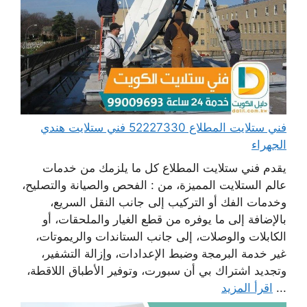
فني ستلايت المطلاع 52227330 فني ستلايت هندي
الجهراء
يقدم فني ستلايت المطلاع كل ما يلزمك من خدمات
عالم الستلايت المميزة، من : الفحص والصيانة والتصليح،
وخدمات الفك أو التركيب إلى جانب النقل السريع،
بالإضافة إلى ما يوفره من قطع الغيار والملحقات، أو
الكابلات والوصلات، إلى جانب الستاندات والريموتات،
غير خدمة البرمجة وضبط الإعدادات، وإزالة التشفير،
وتجديد اشتراك بي أن سبورت، وتوفير الأطباق اللاقطة،
...
اقرأ المزيد