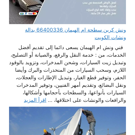
ونش كرين سطحة ام الهيمان 66400336 بدالة
ونشات الكويت
فني ونش ام الهيمان يسعى دائما إلى تقديم أفضل
الخدمات، من : خدمة النقل والرفع، والصيانة أو التصليح،
وتبديل زيت السيارات، وشحن المدخرات، وتزويد بالوقود
اللازم، وسحب السيارات من المنحدرات والبرك وأيضا
الحفر، وتوفير قطع الغيار، وتبديل الإطارات والعجلات،
ونقل البضائع، وتقديم أمهر الفنيين، وتوفير المدخرات
السيارات بأنواعها، والسطحات بأحجامها وأشكالها،
والرافعات والونشات على اختلافها، ...
اقرأ المزيد