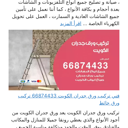
، صيانة و تصليح جميع أنواع التلفزيونات و الشاشات
بعدة أحجام و بكافة الأنواع ، كما أننا نعمل على تأمين
جميع الشاشات العادية و السمارت ، العمل على تحويل
الكهرباء الخاصة ...
اقرأ المزيد
فني تركيب ورق جدران الكويت 66874433 تركيب
ورق حائط
تركيب ورق جدران الكويت يعد ورق جدران الكويت من
أجود الأنواع والذي يعطي رونقا جميلا للمنازل والمكاتب
والفنادق يوفر الوقت والجهد وبتكلفة مناسبة للجميع ،