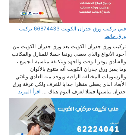
فني تركيب ورق جدران الكويت 66874433 تركيب
ورق حائط
تركيب ورق جدران الكويت يعد ورق جدران الكويت من
أجود الأنواع والذي يعطي رونقا جميلا للمنازل والمكاتب
والفنادق يوفر الوقت والجهد وبتكلفة مناسبة للجميع ،
وما يميز ورق جدران الكويت أنه متنوع بالألوان
والرسومات المختلفة الراقية ويوجد منه العادي وثلاثي
الأبعاد الذي يعطي منظرا جذابا للغرف ولكل غرفة ورق
جدران يناسبها فمثلا لغرف النوم هناك ...
اقرأ المزيد