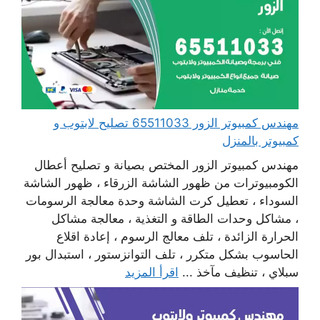
مهندس كمبيوتر الزور 65511033 تصليح لابتوب و
كمبيوتر بالمنزل
مهندس كمبيوتر الزور المختص بصيانة و تصليح أعطال
الكومبيوترات من ظهور الشاشة الزرقاء ، ظهور الشاشة
السوداء ، تعطيل كرت الشاشة وحدة معالجة الرسومات
، مشاكل وحدات الطاقة و التغذية ، معالجة مشاكل
الحرارة الزائدة ، تلف معالج الرسوم ، إعادة اقلاع
الحاسوب بشكل متكرر ، تلف التوانزستور ، استبدال بور
سبلاي ، تنظيف مآخذ ...
اقرأ المزيد