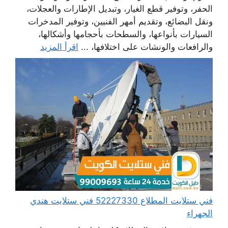
الحفر، وتوفير قطع الغيار، وتبديل الإطارات والعجلات،
ونقل البضائع، وتقديم أمهر الفنيين، وتوفير المدخرات
السيارات بأنواعها، والسطحات بأحجامها وأشكالها،
والرافعات والونشات على اختلافها، ...
اقرأ المزيد
فني ستلايت المطلاع 52227330 فني ستلايت هندي
الجهراء