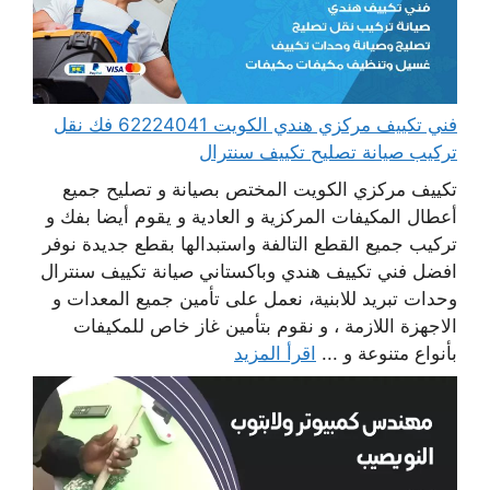
فني تكييف مركزي هندي الكويت 62224041 فك نقل
تركيب صيانة تصليح تكييف سنترال
تكييف مركزي الكويت المختص بصيانة و تصليح جميع
أعطال المكيفات المركزية و العادية و يقوم أيضا بفك و
تركيب جميع القطع التالفة واستبدالها بقطع جديدة نوفر
افضل فني تكييف هندي وباكستاني صيانة تكييف سنترال
وحدات تبريد للابنية، نعمل على تأمين جميع المعدات و
الاجهزة اللازمة ، و نقوم بتأمين غاز خاص للمكيفات
بأنواع متنوعة و ...
اقرأ المزيد