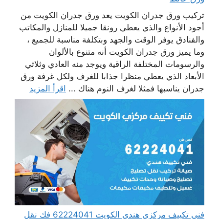
تركيب ورق جدران الكويت يعد ورق جدران الكويت من
أجود الأنواع والذي يعطي رونقا جميلا للمنازل والمكاتب
والفنادق يوفر الوقت والجهد وبتكلفة مناسبة للجميع ،
وما يميز ورق جدران الكويت أنه متنوع بالألوان
والرسومات المختلفة الراقية ويوجد منه العادي وثلاثي
الأبعاد الذي يعطي منظرا جذابا للغرف ولكل غرفة ورق
جدران يناسبها فمثلا لغرف النوم هناك ...
اقرأ المزيد
فني تكييف مركزي هندي الكويت 62224041 فك نقل