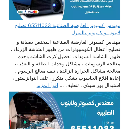
مهندس كمبيوتر العارضية الصناعية 65511033 تصليح
لابتوب و كمبيوتر بالمنزل
مهندس كمبيوتر العارضية الصناعية المختص بصيانة و
تصليح أعطال الكومبيوترات من ظهور الشاشة الزرقاء ،
ظهور الشاشة السوداء ، تعطيل كرت الشاشة وحدة
معالجة الرسومات ، مشاكل وحدات الطاقة و التغذية ،
معالجة مشاكل الحرارة الزائدة ، تلف معالج الرسوم ،
إعادة اقلاع الحاسوب بشكل متكرر ، تلف التوانزستور ،
استبدال بور سبلاي ، تنظيف ...
اقرأ المزيد