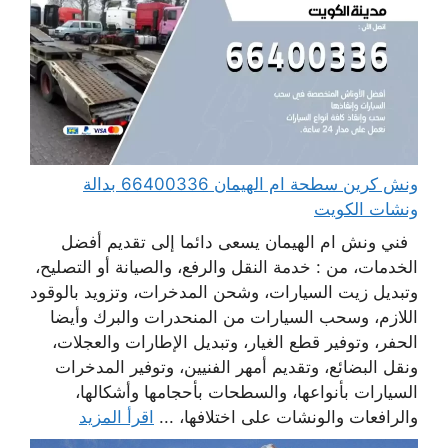
ونش كرين سطحة ام الهيمان 66400336 بدالة
ونشات الكويت
فني ونش ام الهيمان يسعى دائما إلى تقديم أفضل
الخدمات، من : خدمة النقل والرفع، والصيانة أو التصليح،
وتبديل زيت السيارات، وشحن المدخرات، وتزويد بالوقود
اللازم، وسحب السيارات من المنحدرات والبرك وأيضا
الحفر، وتوفير قطع الغيار، وتبديل الإطارات والعجلات،
ونقل البضائع، وتقديم أمهر الفنيين، وتوفير المدخرات
السيارات بأنواعها، والسطحات بأحجامها وأشكالها،
والرافعات والونشات على اختلافها، ...
اقرأ المزيد