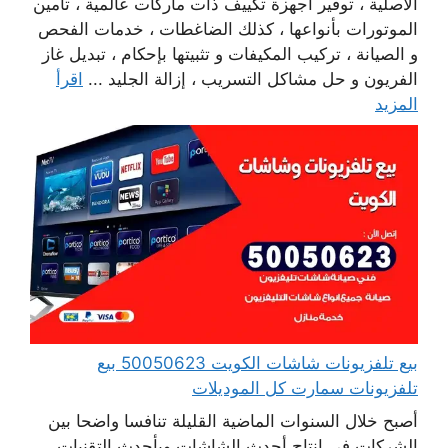
الأصلية ، توفير أجهزة تكييف ذات ماركات عالمية ، تأمين
الموتورات بأنواعها ، كذلك الضاغطات ، خدمات الفحص
و الصيانة ، تركيب المكيفات و تثبيتها بإحكام ، تبديل غاز
الفريون و حل مشاكل التسريب ، إزالة الجليد ...
اقرأ
المزيد
بيع تلفزيونات شاشات الكويت 50050623 بيع
تلفزيونات سمارت كل الموديلات
أصبح خلال السنوات الماضية القليلة تنافسا واضحا بين
الشركات في انتاج أحدث الشاشات وبأحدث التقنيات