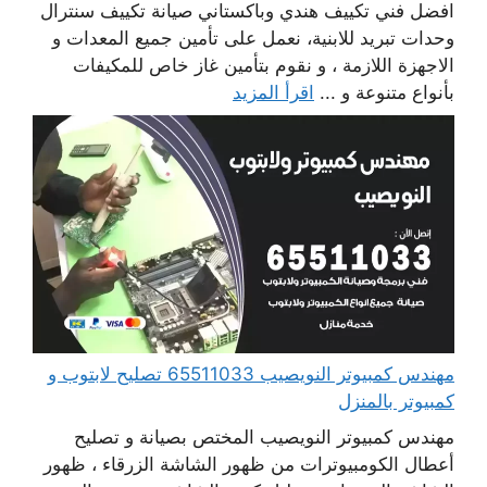
افضل فني تكييف هندي وباكستاني صيانة تكييف سنترال
وحدات تبريد للابنية، نعمل على تأمين جميع المعدات و
الاجهزة اللازمة ، و نقوم بتأمين غاز خاص للمكيفات
بأنواع متنوعة و ...
اقرأ المزيد
مهندس كمبيوتر النويصيب 65511033 تصليح لابتوب و
كمبيوتر بالمنزل
مهندس كمبيوتر النويصيب المختص بصيانة و تصليح
أعطال الكومبيوترات من ظهور الشاشة الزرقاء ، ظهور