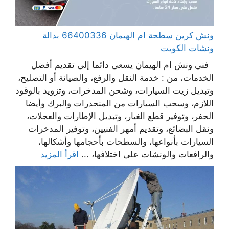
ونش كرين سطحة ام الهيمان 66400336 بدالة
ونشات الكويت
فني ونش ام الهيمان يسعى دائما إلى تقديم أفضل
الخدمات، من : خدمة النقل والرفع، والصيانة أو التصليح،
وتبديل زيت السيارات، وشحن المدخرات، وتزويد بالوقود
اللازم، وسحب السيارات من المنحدرات والبرك وأيضا
الحفر، وتوفير قطع الغيار، وتبديل الإطارات والعجلات،
ونقل البضائع، وتقديم أمهر الفنيين، وتوفير المدخرات
السيارات بأنواعها، والسطحات بأحجامها وأشكالها،
والرافعات والونشات على اختلافها، ...
اقرأ المزيد