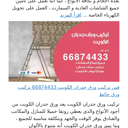
بعدة أحجام و بكافة الأنواع ، كما أننا نعمل على تأمين
جميع الشاشات العادية و السمارت ، العمل على تحويل
الكهرباء الخاصة ...
اقرأ المزيد
فني تركيب ورق جدران الكويت 66874433 تركيب
ورق حائط
تركيب ورق جدران الكويت يعد ورق جدران الكويت من
أجود الأنواع والذي يعطي رونقا جميلا للمنازل والمكاتب
والفنادق يوفر الوقت والجهد وبتكلفة مناسبة للجميع ،
وما يميز ورق جدران الكويت أنه متنوع بالألوان