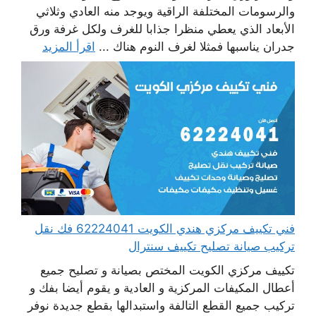
والرسومات المختلفة الراقية ويوجد منه العادي وثلاثي
الأبعاد الذي يعطي منظرا جذابا للغرف ولكل غرفة ورق
جدران يناسبها فمثلا لغرف النوم هناك ...
اقرأ المزيد
فني تكييف مركزي هندي الكويت 62224041 فك نقل
تركيب صيانة تصليح تكييف سنترال
تكييف مركزي الكويت المختص بصيانة و تصليح جميع
أعطال المكيفات المركزية و العادية و يقوم أيضا بفك و
تركيب جميع القطع التالفة واستبدالها بقطع جديدة نوفر