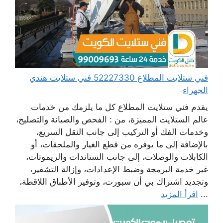
فني ستلايت المطلاع 52227330 فني ستلايت هندي
الجهراء
يقدم فني ستلايت المطلاع كل ما يلزمك من خدمات
عالم الستلايت المميزة، من : الفحص والصيانة والتصليح،
وخدمات الفك أو التركيب إلى جانب النقل السريع،
بالإضافة إلى ما يوفره من قطع الغيار والملحقات، أو
الكابلات والوصلات، إلى جانب الستاندات والريموتات،
غير خدمة البرمجة وضبط الإعدادات، وإزالة التشفير،
وتجديد اشتراك بي أن سبورت، وتوفير الأطباق اللاقطة،
...
اقرأ المزيد