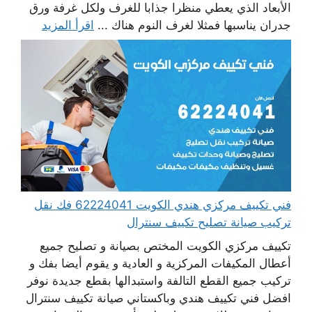
الأبعاد الذي يعطي منظرا جذابا للغرف ولكل غرفة ورق
جدران يناسبها فمثلا لغرف النوم هناك ...
اقرأ المزيد
فني تكييف مركزي هندي الكويت 62224041 فك نقل
تركيب صيانة تصليح تكييف سنترال
تكييف مركزي الكويت المختص بصيانة و تصليح جميع
أعطال المكيفات المركزية و العادية و يقوم أيضا بفك و
تركيب جميع القطع التالفة واستبدالها بقطع جديدة نوفر
افضل فني تكييف هندي وباكستاني صيانة تكييف سنترال