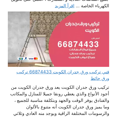
الكهرباء الخاصة ...
اقرأ المزيد
فني تركيب ورق جدران الكويت 66874433 تركيب
ورق حائط
تركيب ورق جدران الكويت يعد ورق جدران الكويت من
أجود الأنواع والذي يعطي رونقا جميلا للمنازل والمكاتب
والفنادق يوفر الوقت والجهد وبتكلفة مناسبة للجميع ،
وما يميز ورق جدران الكويت أنه متنوع بالألوان
والرسومات المختلفة الراقية ويوجد منه العادي وثلاثي