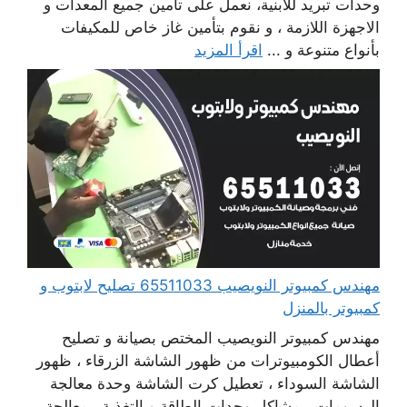
وحدات تبريد للابنية، نعمل على تأمين جميع المعدات و
الاجهزة اللازمة ، و نقوم بتأمين غاز خاص للمكيفات
بأنواع متنوعة و ...
اقرأ المزيد
مهندس كمبيوتر النويصيب 65511033 تصليح لابتوب و
كمبيوتر بالمنزل
مهندس كمبيوتر النويصيب المختص بصيانة و تصليح
أعطال الكومبيوترات من ظهور الشاشة الزرقاء ، ظهور
الشاشة السوداء ، تعطيل كرت الشاشة وحدة معالجة
الرسومات ، مشاكل وحدات الطاقة و التغذية ، معالجة