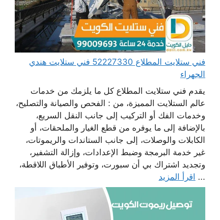
فني ستلايت المطلاع 52227330 فني ستلايت هندي
الجهراء
يقدم فني ستلايت المطلاع كل ما يلزمك من خدمات
عالم الستلايت المميزة، من : الفحص والصيانة والتصليح،
وخدمات الفك أو التركيب إلى جانب النقل السريع،
بالإضافة إلى ما يوفره من قطع الغيار والملحقات، أو
الكابلات والوصلات، إلى جانب الستاندات والريموتات،
غير خدمة البرمجة وضبط الإعدادات، وإزالة التشفير،
وتجديد اشتراك بي أن سبورت، وتوفير الأطباق اللاقطة،
...
اقرأ المزيد