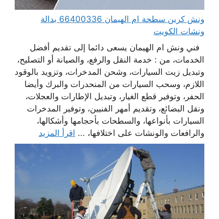
ونش كرين سطحة ام الهيمان 66400336 بدالة
ونشات الكويت
فني ونش ام الهيمان يسعى دائما إلى تقديم أفضل
الخدمات، من : خدمة النقل والرفع، والصيانة أو التصليح،
وتبديل زيت السيارات، وشحن المدخرات، وتزويد بالوقود
اللازم، وسحب السيارات من المنحدرات والبرك وأيضا
الحفر، وتوفير قطع الغيار، وتبديل الإطارات والعجلات،
ونقل البضائع، وتقديم أمهر الفنيين، وتوفير المدخرات
السيارات بأنواعها، والسطحات بأحجامها وأشكالها،
والرافعات والونشات على اختلافها، ...
اقرأ المزيد