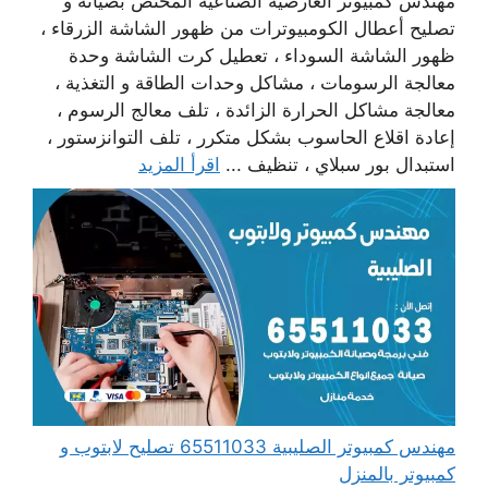
مهندس كمبيوتر العارضية الصناعية المختص بصيانة و
تصليح أعطال الكومبيوترات من ظهور الشاشة الزرقاء ،
ظهور الشاشة السوداء ، تعطيل كرت الشاشة وحدة
معالجة الرسومات ، مشاكل وحدات الطاقة و التغذية ،
معالجة مشاكل الحرارة الزائدة ، تلف معالج الرسوم ،
إعادة اقلاع الحاسوب بشكل متكرر ، تلف التوانزستور ،
استبدال بور سبلاي ، تنظيف ...
اقرأ المزيد
مهندس كمبيوتر الصليبية 65511033 تصليح لابتوب و
كمبيوتر بالمنزل