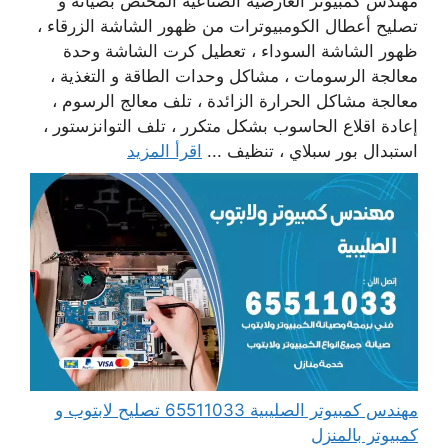
مهندس كمبيوتر العارضية الصناعية المختص بصيانة و
تصليح أعطال الكومبيوترات من ظهور الشاشة الزرقاء ،
ظهور الشاشة السوداء ، تعطيل كرت الشاشة وحدة
معالجة الرسومات ، مشاكل وحدات الطاقة و التغذية ،
معالجة مشاكل الحرارة الزائدة ، تلف معالج الرسوم ،
إعادة اقلاع الحاسوب بشكل متكرر ، تلف التوانزستور ،
استبدال بور سبلاي ، تنظيف ...
اقرأ المزيد
مهندس كمبيوتر الصليبية 65511033 تصليح لابتوب و
كمبيوتر بالمنزل