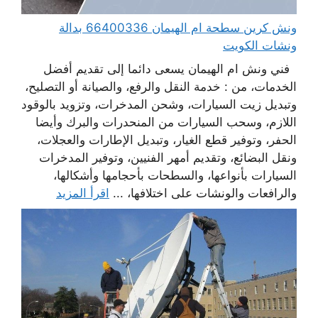
ونش كرين سطحة ام الهيمان 66400336 بدالة
ونشات الكويت
فني ونش ام الهيمان يسعى دائما إلى تقديم أفضل
الخدمات، من : خدمة النقل والرفع، والصيانة أو التصليح،
وتبديل زيت السيارات، وشحن المدخرات، وتزويد بالوقود
اللازم، وسحب السيارات من المنحدرات والبرك وأيضا
الحفر، وتوفير قطع الغيار، وتبديل الإطارات والعجلات،
ونقل البضائع، وتقديم أمهر الفنيين، وتوفير المدخرات
السيارات بأنواعها، والسطحات بأحجامها وأشكالها،
والرافعات والونشات على اختلافها، ...
اقرأ المزيد