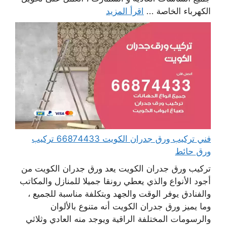
الكهرباء الخاصة ...
اقرأ المزيد
فني تركيب ورق جدران الكويت 66874433 تركيب
ورق حائط
تركيب ورق جدران الكويت يعد ورق جدران الكويت من
أجود الأنواع والذي يعطي رونقا جميلا للمنازل والمكاتب
والفنادق يوفر الوقت والجهد وبتكلفة مناسبة للجميع ،
وما يميز ورق جدران الكويت أنه متنوع بالألوان
والرسومات المختلفة الراقية ويوجد منه العادي وثلاثي