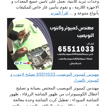
وحدات تبريد للابنية، نعمل على تأمين جميع المعدات و
الاجهزة اللازمة ، و نقوم بتأمين غاز خاص للمكيفات
بأنواع متنوعة و ...
اقرأ المزيد
مهندس كمبيوتر النويصيب 65511033 تصليح لابتوب و
كمبيوتر بالمنزل
مهندس كمبيوتر النويصيب المختص بصيانة و تصليح
أعطال الكومبيوترات من ظهور الشاشة الزرقاء ، ظهور
الشاشة السوداء ، تعطيل كرت الشاشة وحدة معالجة
الرسومات ، مشاكل وحدات الطاقة و التغذية ، معالجة