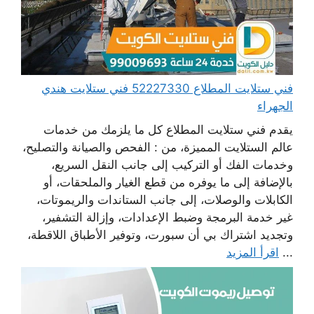
فني ستلايت المطلاع 52227330 فني ستلايت هندي
الجهراء
يقدم فني ستلايت المطلاع كل ما يلزمك من خدمات
عالم الستلايت المميزة، من : الفحص والصيانة والتصليح،
وخدمات الفك أو التركيب إلى جانب النقل السريع،
بالإضافة إلى ما يوفره من قطع الغيار والملحقات، أو
الكابلات والوصلات، إلى جانب الستاندات والريموتات،
غير خدمة البرمجة وضبط الإعدادات، وإزالة التشفير،
وتجديد اشتراك بي أن سبورت، وتوفير الأطباق اللاقطة،
...
اقرأ المزيد