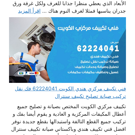
الأبعاد الذي يعطي منظرا جذابا للغرف ولكل غرفة ورق
جدران يناسبها فمثلا لغرف النوم هناك ...
اقرأ المزيد
فني تكييف مركزي هندي الكويت 62224041 فك نقل
تركيب صيانة تصليح تكييف سنترال
تكييف مركزي الكويت المختص بصيانة و تصليح جميع
أعطال المكيفات المركزية و العادية و يقوم أيضا بفك و
تركيب جميع القطع التالفة واستبدالها بقطع جديدة نوفر
افضل فني تكييف هندي وباكستاني صيانة تكييف سنترال