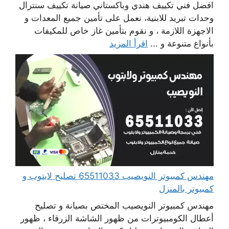
افضل فني تكييف هندي وباكستاني صيانة تكييف سنترال
وحدات تبريد للابنية، نعمل على تأمين جميع المعدات و
الاجهزة اللازمة ، و نقوم بتأمين غاز خاص للمكيفات
بأنواع متنوعة و ...
اقرأ المزيد
مهندس كمبيوتر النويصيب 65511033 تصليح لابتوب و
كمبيوتر بالمنزل
مهندس كمبيوتر النويصيب المختص بصيانة و تصليح
أعطال الكومبيوترات من ظهور الشاشة الزرقاء ، ظهور