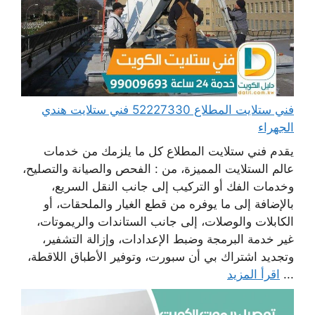
فني ستلايت المطلاع 52227330 فني ستلايت هندي
الجهراء
يقدم فني ستلايت المطلاع كل ما يلزمك من خدمات
عالم الستلايت المميزة، من : الفحص والصيانة والتصليح،
وخدمات الفك أو التركيب إلى جانب النقل السريع،
بالإضافة إلى ما يوفره من قطع الغيار والملحقات، أو
الكابلات والوصلات، إلى جانب الستاندات والريموتات،
غير خدمة البرمجة وضبط الإعدادات، وإزالة التشفير،
وتجديد اشتراك بي أن سبورت، وتوفير الأطباق اللاقطة،
...
اقرأ المزيد