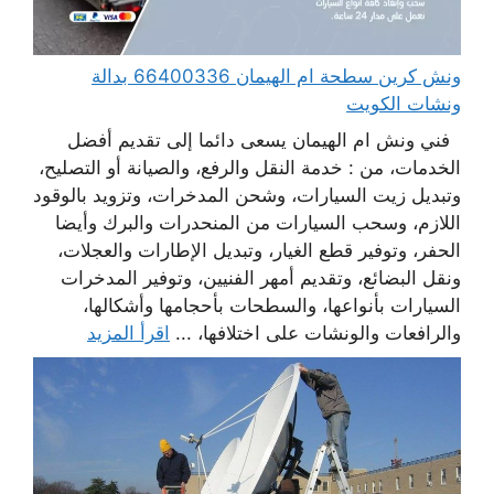
ونش كرين سطحة ام الهيمان 66400336 بدالة
ونشات الكويت
فني ونش ام الهيمان يسعى دائما إلى تقديم أفضل
الخدمات، من : خدمة النقل والرفع، والصيانة أو التصليح،
وتبديل زيت السيارات، وشحن المدخرات، وتزويد بالوقود
اللازم، وسحب السيارات من المنحدرات والبرك وأيضا
الحفر، وتوفير قطع الغيار، وتبديل الإطارات والعجلات،
ونقل البضائع، وتقديم أمهر الفنيين، وتوفير المدخرات
السيارات بأنواعها، والسطحات بأحجامها وأشكالها،
والرافعات والونشات على اختلافها، ...
اقرأ المزيد