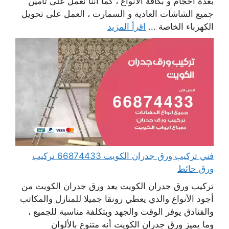
بعدة أحجام و بكافة الأنواع ، كما أننا نعمل على تأمين
جميع الشاشات العادية و السمارت ، العمل على تحويل
الكهرباء الخاصة ...
اقرأ المزيد
فني تركيب ورق جدران الكويت 66874433 تركيب
ورق حائط
تركيب ورق جدران الكويت يعد ورق جدران الكويت من
أجود الأنواع والذي يعطي رونقا جميلا للمنازل والمكاتب
والفنادق يوفر الوقت والجهد وبتكلفة مناسبة للجميع ،
وما يميز ورق جدران الكويت أنه متنوع بالألوان