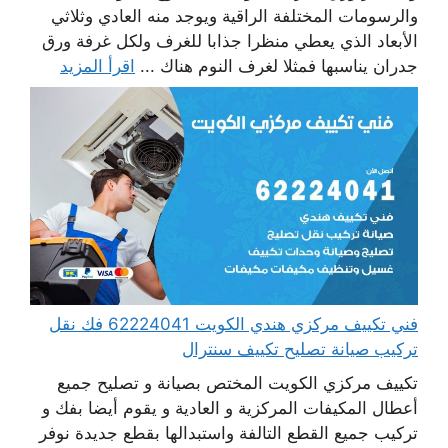
والرسومات المختلفة الراقية ويوجد منه العادي وثلاثي
الأبعاد الذي يعطي منظرا جذابا للغرف ولكل غرفة ورق
جدران يناسبها فمثلا لغرف النوم هناك ...
اقرأ المزيد
فني تكييف مركزي هندي الكويت 62224041 فك نقل
تركيب صيانة تصليح تكييف سنترال
تكييف مركزي الكويت المختص بصيانة و تصليح جميع
أعطال المكيفات المركزية و العادية و يقوم أيضا بفك و
تركيب جميع القطع التالفة واستبدالها بقطع جديدة نوفر