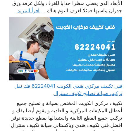
الأبعاد الذي يعطي منظرا جذابا للغرف ولكل غرفة ورق
جدران يناسبها فمثلا لغرف النوم هناك ...
اقرأ المزيد
فني تكييف مركزي هندي الكويت 62224041 فك نقل
تركيب صيانة تصليح تكييف سنترال
تكييف مركزي الكويت المختص بصيانة و تصليح جميع
أعطال المكيفات المركزية و العادية و يقوم أيضا بفك و
تركيب جميع القطع التالفة واستبدالها بقطع جديدة نوفر
افضل فني تكييف هندي وباكستاني صيانة تكييف سنترال