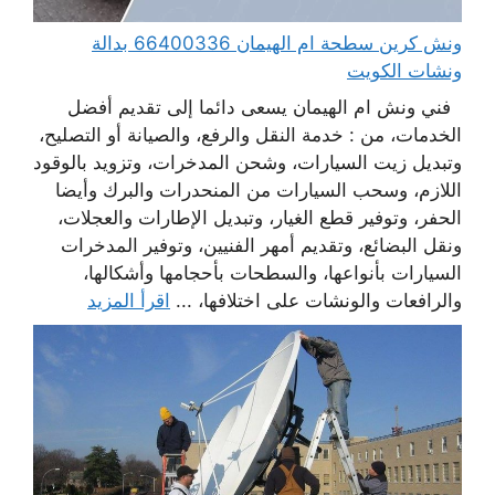
ونش كرين سطحة ام الهيمان 66400336 بدالة
ونشات الكويت
فني ونش ام الهيمان يسعى دائما إلى تقديم أفضل
الخدمات، من : خدمة النقل والرفع، والصيانة أو التصليح،
وتبديل زيت السيارات، وشحن المدخرات، وتزويد بالوقود
اللازم، وسحب السيارات من المنحدرات والبرك وأيضا
الحفر، وتوفير قطع الغيار، وتبديل الإطارات والعجلات،
ونقل البضائع، وتقديم أمهر الفنيين، وتوفير المدخرات
السيارات بأنواعها، والسطحات بأحجامها وأشكالها،
والرافعات والونشات على اختلافها، ...
اقرأ المزيد