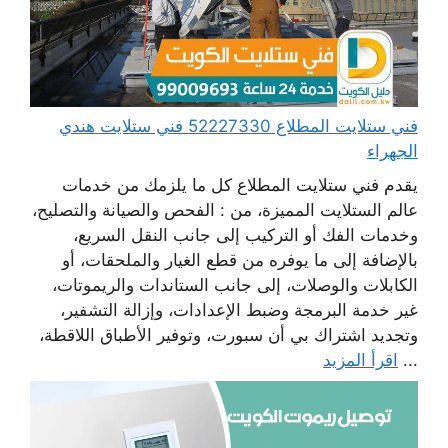
فني ستلايت المطلاع 52227330 فني ستلايت هندي
الجهراء
يقدم فني ستلايت المطلاع كل ما يلزمك من خدمات
عالم الستلايت المميزة، من : الفحص والصيانة والتصليح،
وخدمات الفك أو التركيب إلى جانب النقل السريع،
بالإضافة إلى ما يوفره من قطع الغيار والملحقات، أو
الكابلات والوصلات، إلى جانب الستاندات والريموتات،
غير خدمة البرمجة وضبط الإعدادات، وإزالة التشفير،
وتجديد اشتراك بي أن سبورت، وتوفير الأطباق اللاقطة،
...
اقرأ المزيد