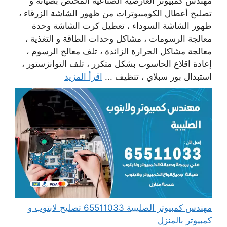
مهندس كمبيوتر العارضية الصناعية المختص بصيانة و
تصليح أعطال الكومبيوترات من ظهور الشاشة الزرقاء ،
ظهور الشاشة السوداء ، تعطيل كرت الشاشة وحدة
معالجة الرسومات ، مشاكل وحدات الطاقة و التغذية ،
معالجة مشاكل الحرارة الزائدة ، تلف معالج الرسوم ،
إعادة اقلاع الحاسوب بشكل متكرر ، تلف التوانزستور ،
استبدال بور سبلاي ، تنظيف ...
اقرأ المزيد
مهندس كمبيوتر الصليبية 65511033 تصليح لابتوب و
كمبيوتر بالمنزل