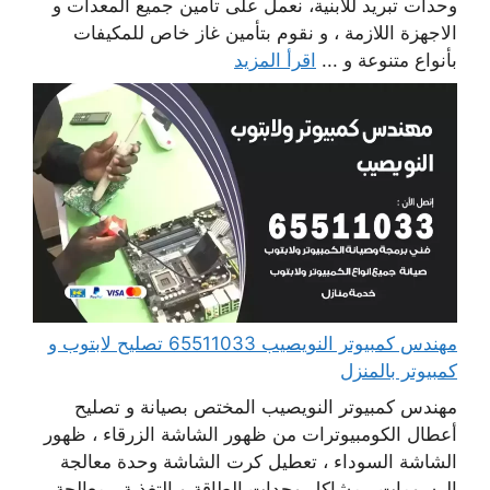
وحدات تبريد للابنية، نعمل على تأمين جميع المعدات و
الاجهزة اللازمة ، و نقوم بتأمين غاز خاص للمكيفات
بأنواع متنوعة و ...
اقرأ المزيد
مهندس كمبيوتر النويصيب 65511033 تصليح لابتوب و
كمبيوتر بالمنزل
مهندس كمبيوتر النويصيب المختص بصيانة و تصليح
أعطال الكومبيوترات من ظهور الشاشة الزرقاء ، ظهور
الشاشة السوداء ، تعطيل كرت الشاشة وحدة معالجة
الرسومات ، مشاكل وحدات الطاقة و التغذية ، معالجة