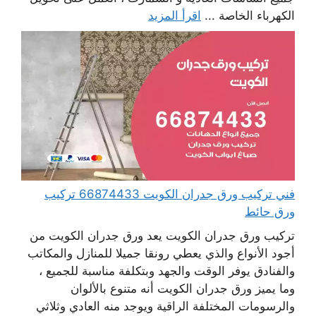
الكهرباء الخاصة ...
اقرأ المزيد
فني تركيب ورق جدران الكويت 66874433 تركيب
ورق حائط
تركيب ورق جدران الكويت يعد ورق جدران الكويت من
أجود الأنواع والذي يعطي رونقا جميلا للمنازل والمكاتب
والفنادق يوفر الوقت والجهد وبتكلفة مناسبة للجميع ،
وما يميز ورق جدران الكويت أنه متنوع بالألوان
والرسومات المختلفة الراقية ويوجد منه العادي وثلاثي