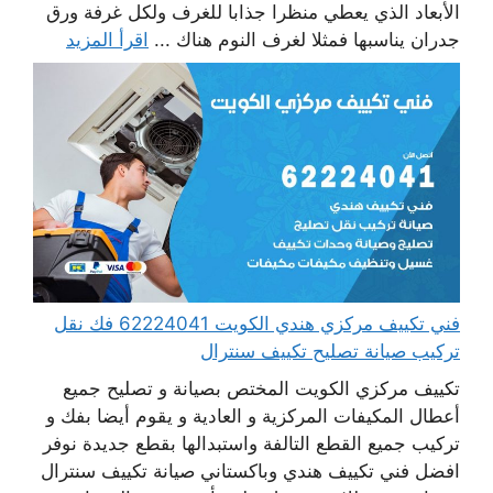
الأبعاد الذي يعطي منظرا جذابا للغرف ولكل غرفة ورق
جدران يناسبها فمثلا لغرف النوم هناك ...
اقرأ المزيد
فني تكييف مركزي هندي الكويت 62224041 فك نقل
تركيب صيانة تصليح تكييف سنترال
تكييف مركزي الكويت المختص بصيانة و تصليح جميع
أعطال المكيفات المركزية و العادية و يقوم أيضا بفك و
تركيب جميع القطع التالفة واستبدالها بقطع جديدة نوفر
افضل فني تكييف هندي وباكستاني صيانة تكييف سنترال