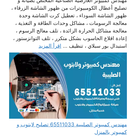
مهندس كمبيوتر العارضية الصناعية المختص بصيانة و
تصليح أعطال الكومبيوترات من ظهور الشاشة الزرقاء ،
ظهور الشاشة السوداء ، تعطيل كرت الشاشة وحدة
معالجة الرسومات ، مشاكل وحدات الطاقة و التغذية ،
معالجة مشاكل الحرارة الزائدة ، تلف معالج الرسوم ،
إعادة اقلاع الحاسوب بشكل متكرر ، تلف التوانزستور ،
استبدال بور سبلاي ، تنظيف ...
اقرأ المزيد
مهندس كمبيوتر الصليبية 65511033 تصليح لابتوب و
كمبيوتر بالمنزل