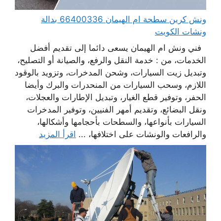
ونش كرين سطحة ام الهيمان 66400336 بدالة
ونشات الكويت
فني ونش ام الهيمان يسعى دائما إلى تقديم أفضل
الخدمات، من : خدمة النقل والرفع، والصيانة أو التصليح،
وتبديل زيت السيارات، وشحن المدخرات، وتزويد بالوقود
اللازم، وسحب السيارات من المنحدرات والبرك وأيضا
الحفر، وتوفير قطع الغيار، وتبديل الإطارات والعجلات،
ونقل البضائع، وتقديم أمهر الفنيين، وتوفير المدخرات
السيارات بأنواعها، والسطحات بأحجامها وأشكالها،
والرافعات والونشات على اختلافها، ...
اقرأ المزيد