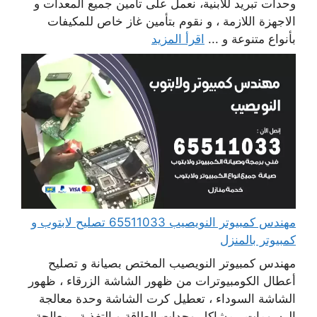
وحدات تبريد للابنية، نعمل على تأمين جميع المعدات و
الاجهزة اللازمة ، و نقوم بتأمين غاز خاص للمكيفات
بأنواع متنوعة و ...
اقرأ المزيد
مهندس كمبيوتر النويصيب 65511033 تصليح لابتوب و
كمبيوتر بالمنزل
مهندس كمبيوتر النويصيب المختص بصيانة و تصليح
أعطال الكومبيوترات من ظهور الشاشة الزرقاء ، ظهور
الشاشة السوداء ، تعطيل كرت الشاشة وحدة معالجة
الرسومات ، مشاكل وحدات الطاقة و التغذية ، معالجة