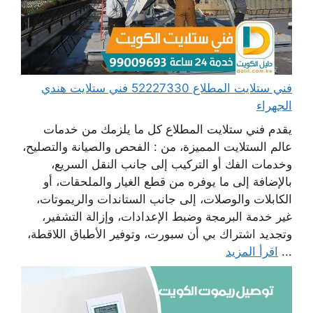
فني ستلايت المطلاع 52227330 فني ستلايت هندي
الجهراء
يقدم فني ستلايت المطلاع كل ما يلزمك من خدمات
عالم الستلايت المميزة، من : الفحص والصيانة والتصليح،
وخدمات الفك أو التركيب إلى جانب النقل السريع،
بالإضافة إلى ما يوفره من قطع الغيار والملحقات، أو
الكابلات والوصلات، إلى جانب الستاندات والريموتات،
غير خدمة البرمجة وضبط الإعدادات، وإزالة التشفير،
وتجديد اشتراك بي أن سبورت، وتوفير الأطباق اللاقطة،
...
اقرأ المزيد