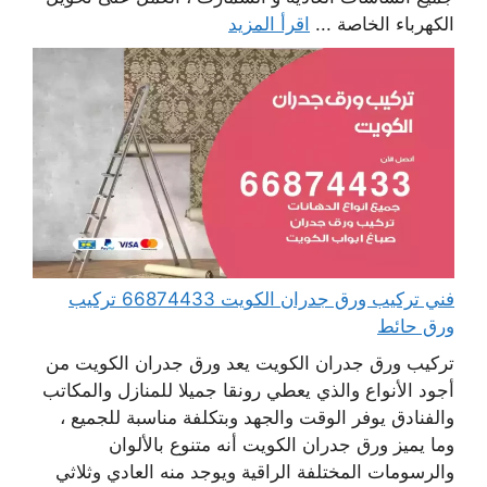
الكهرباء الخاصة ...
اقرأ المزيد
فني تركيب ورق جدران الكويت 66874433 تركيب
ورق حائط
تركيب ورق جدران الكويت يعد ورق جدران الكويت من
أجود الأنواع والذي يعطي رونقا جميلا للمنازل والمكاتب
والفنادق يوفر الوقت والجهد وبتكلفة مناسبة للجميع ،
وما يميز ورق جدران الكويت أنه متنوع بالألوان
والرسومات المختلفة الراقية ويوجد منه العادي وثلاثي