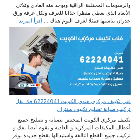
والرسومات المختلفة الراقية ويوجد منه العادي وثلاثي
الأبعاد الذي يعطي منظرا جذابا للغرف ولكل غرفة ورق
جدران يناسبها فمثلا لغرف النوم هناك ...
اقرأ المزيد
فني تكييف مركزي هندي الكويت 62224041 فك نقل
تركيب صيانة تصليح تكييف سنترال
تكييف مركزي الكويت المختص بصيانة و تصليح جميع
أعطال المكيفات المركزية و العادية و يقوم أيضا بفك و
تركيب جميع القطع التالفة واستبدالها بقطع جديدة نوفر