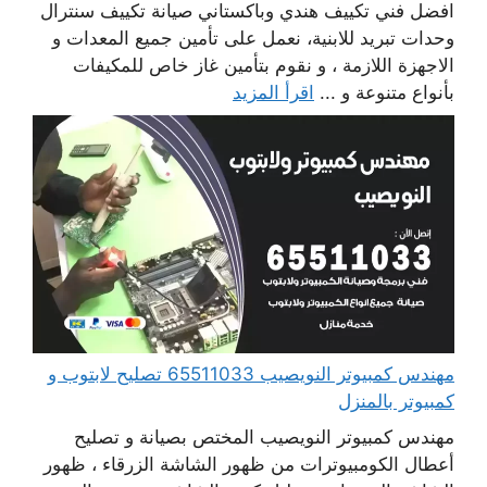
افضل فني تكييف هندي وباكستاني صيانة تكييف سنترال
وحدات تبريد للابنية، نعمل على تأمين جميع المعدات و
الاجهزة اللازمة ، و نقوم بتأمين غاز خاص للمكيفات
بأنواع متنوعة و ...
اقرأ المزيد
مهندس كمبيوتر النويصيب 65511033 تصليح لابتوب و
كمبيوتر بالمنزل
مهندس كمبيوتر النويصيب المختص بصيانة و تصليح
أعطال الكومبيوترات من ظهور الشاشة الزرقاء ، ظهور