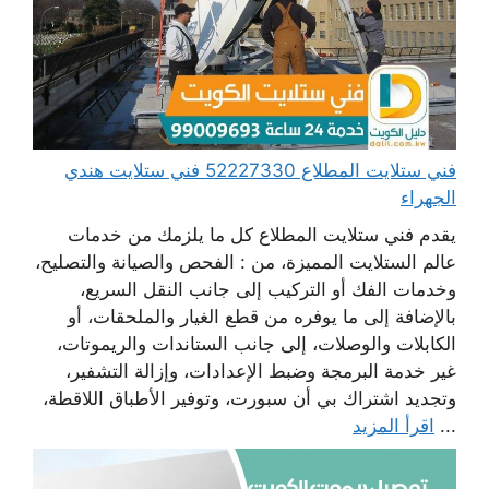
فني ستلايت المطلاع 52227330 فني ستلايت هندي
الجهراء
يقدم فني ستلايت المطلاع كل ما يلزمك من خدمات
عالم الستلايت المميزة، من : الفحص والصيانة والتصليح،
وخدمات الفك أو التركيب إلى جانب النقل السريع،
بالإضافة إلى ما يوفره من قطع الغيار والملحقات، أو
الكابلات والوصلات، إلى جانب الستاندات والريموتات،
غير خدمة البرمجة وضبط الإعدادات، وإزالة التشفير،
وتجديد اشتراك بي أن سبورت، وتوفير الأطباق اللاقطة،
...
اقرأ المزيد