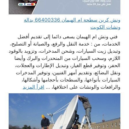
ونش كرين سطحة ام الهيمان 66400336 بدالة
ونشات الكويت
فني ونش ام الهيمان يسعى دائما إلى تقديم أفضل
الخدمات، من : خدمة النقل والرفع، والصيانة أو التصليح،
وتبديل زيت السيارات، وشحن المدخرات، وتزويد بالوقود
اللازم، وسحب السيارات من المنحدرات والبرك وأيضا
الحفر، وتوفير قطع الغيار، وتبديل الإطارات والعجلات،
ونقل البضائع، وتقديم أمهر الفنيين، وتوفير المدخرات
السيارات بأنواعها، والسطحات بأحجامها وأشكالها،
والرافعات والونشات على اختلافها، ...
اقرأ المزيد