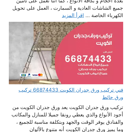
بعدة أحجام و بكافة الأنواع ، كما أننا نعمل على تأمين
جميع الشاشات العادية و السمارت ، العمل على تحويل
الكهرباء الخاصة ...
اقرأ المزيد
فني تركيب ورق جدران الكويت 66874433 تركيب
ورق حائط
تركيب ورق جدران الكويت يعد ورق جدران الكويت من
أجود الأنواع والذي يعطي رونقا جميلا للمنازل والمكاتب
والفنادق يوفر الوقت والجهد وبتكلفة مناسبة للجميع ،
وما يميز ورق جدران الكويت أنه متنوع بالألوان