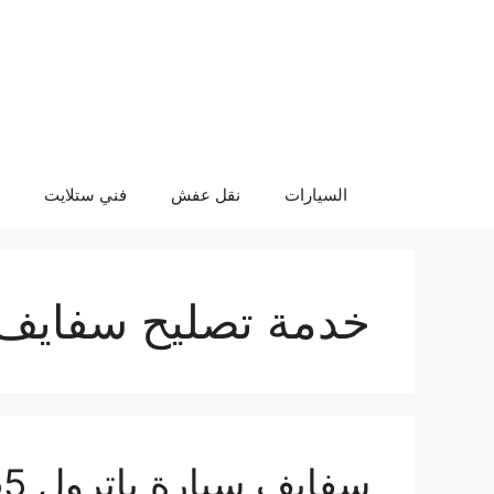
نتقل
لى
لمحتوى
السيارات
نقل عفش
فني ستلايت
خدمة تصليح سفايف 