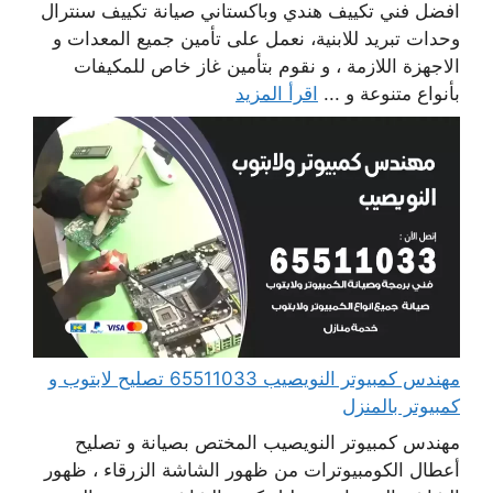
افضل فني تكييف هندي وباكستاني صيانة تكييف سنترال
وحدات تبريد للابنية، نعمل على تأمين جميع المعدات و
الاجهزة اللازمة ، و نقوم بتأمين غاز خاص للمكيفات
بأنواع متنوعة و ...
اقرأ المزيد
مهندس كمبيوتر النويصيب 65511033 تصليح لابتوب و
كمبيوتر بالمنزل
مهندس كمبيوتر النويصيب المختص بصيانة و تصليح
أعطال الكومبيوترات من ظهور الشاشة الزرقاء ، ظهور