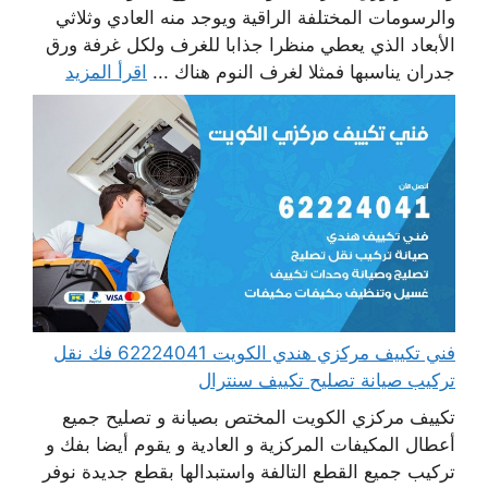
والرسومات المختلفة الراقية ويوجد منه العادي وثلاثي
الأبعاد الذي يعطي منظرا جذابا للغرف ولكل غرفة ورق
جدران يناسبها فمثلا لغرف النوم هناك ...
اقرأ المزيد
فني تكييف مركزي هندي الكويت 62224041 فك نقل
تركيب صيانة تصليح تكييف سنترال
تكييف مركزي الكويت المختص بصيانة و تصليح جميع
أعطال المكيفات المركزية و العادية و يقوم أيضا بفك و
تركيب جميع القطع التالفة واستبدالها بقطع جديدة نوفر