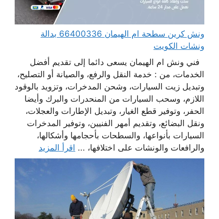
ونش كرين سطحة ام الهيمان 66400336 بدالة
ونشات الكويت
فني ونش ام الهيمان يسعى دائما إلى تقديم أفضل
الخدمات، من : خدمة النقل والرفع، والصيانة أو التصليح،
وتبديل زيت السيارات، وشحن المدخرات، وتزويد بالوقود
اللازم، وسحب السيارات من المنحدرات والبرك وأيضا
الحفر، وتوفير قطع الغيار، وتبديل الإطارات والعجلات،
ونقل البضائع، وتقديم أمهر الفنيين، وتوفير المدخرات
السيارات بأنواعها، والسطحات بأحجامها وأشكالها،
والرافعات والونشات على اختلافها، ...
اقرأ المزيد