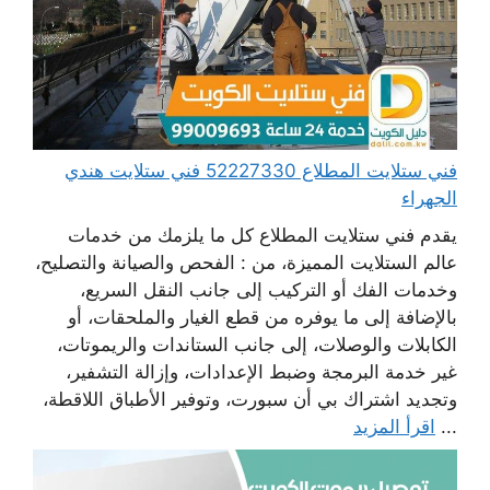
فني ستلايت المطلاع 52227330 فني ستلايت هندي
الجهراء
يقدم فني ستلايت المطلاع كل ما يلزمك من خدمات
عالم الستلايت المميزة، من : الفحص والصيانة والتصليح،
وخدمات الفك أو التركيب إلى جانب النقل السريع،
بالإضافة إلى ما يوفره من قطع الغيار والملحقات، أو
الكابلات والوصلات، إلى جانب الستاندات والريموتات،
غير خدمة البرمجة وضبط الإعدادات، وإزالة التشفير،
وتجديد اشتراك بي أن سبورت، وتوفير الأطباق اللاقطة،
...
اقرأ المزيد