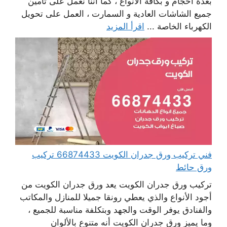
بعدة أحجام و بكافة الأنواع ، كما أننا نعمل على تأمين
جميع الشاشات العادية و السمارت ، العمل على تحويل
الكهرباء الخاصة ...
اقرأ المزيد
فني تركيب ورق جدران الكويت 66874433 تركيب
ورق حائط
تركيب ورق جدران الكويت يعد ورق جدران الكويت من
أجود الأنواع والذي يعطي رونقا جميلا للمنازل والمكاتب
والفنادق يوفر الوقت والجهد وبتكلفة مناسبة للجميع ،
وما يميز ورق جدران الكويت أنه متنوع بالألوان