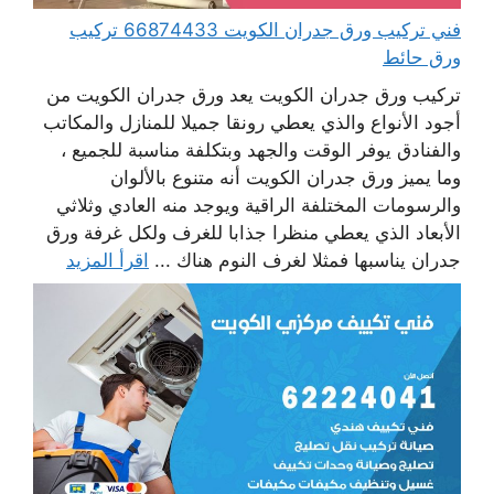
فني تركيب ورق جدران الكويت 66874433 تركيب
ورق حائط
تركيب ورق جدران الكويت يعد ورق جدران الكويت من
أجود الأنواع والذي يعطي رونقا جميلا للمنازل والمكاتب
والفنادق يوفر الوقت والجهد وبتكلفة مناسبة للجميع ،
وما يميز ورق جدران الكويت أنه متنوع بالألوان
والرسومات المختلفة الراقية ويوجد منه العادي وثلاثي
الأبعاد الذي يعطي منظرا جذابا للغرف ولكل غرفة ورق
جدران يناسبها فمثلا لغرف النوم هناك ...
اقرأ المزيد