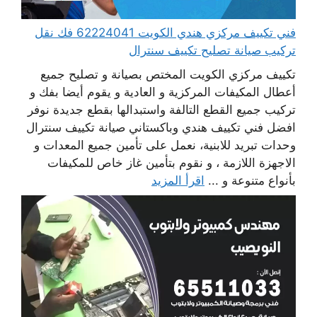
فني تكييف مركزي هندي الكويت 62224041 فك نقل
تركيب صيانة تصليح تكييف سنترال
تكييف مركزي الكويت المختص بصيانة و تصليح جميع
أعطال المكيفات المركزية و العادية و يقوم أيضا بفك و
تركيب جميع القطع التالفة واستبدالها بقطع جديدة نوفر
افضل فني تكييف هندي وباكستاني صيانة تكييف سنترال
وحدات تبريد للابنية، نعمل على تأمين جميع المعدات و
الاجهزة اللازمة ، و نقوم بتأمين غاز خاص للمكيفات
بأنواع متنوعة و ...
اقرأ المزيد