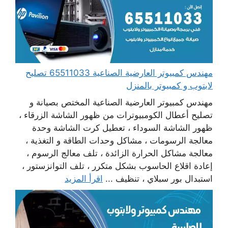
مهندس كمبيوتر العارضية الصناعية 65511033 تصليح
لابتوب و كمبيوتر بالمنزل
مهندس كمبيوتر العارضية الصناعية المختص بصيانة و
تصليح أعطال الكومبيوترات من ظهور الشاشة الزرقاء ،
ظهور الشاشة السوداء ، تعطيل كرت الشاشة وحدة
معالجة الرسومات ، مشاكل وحدات الطاقة و التغذية ،
معالجة مشاكل الحرارة الزائدة ، تلف معالج الرسوم ،
إعادة اقلاع الحاسوب بشكل متكرر ، تلف التوانزستور ،
استبدال بور سبلاي ، تنظيف ...
اقرأ المزيد