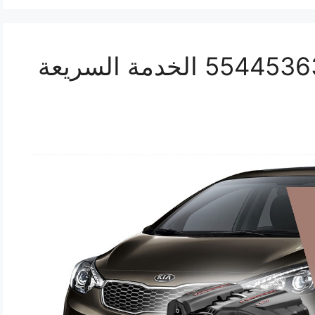
ورشة ميكانيك سيراتو 55445363 الخدمة السريعة