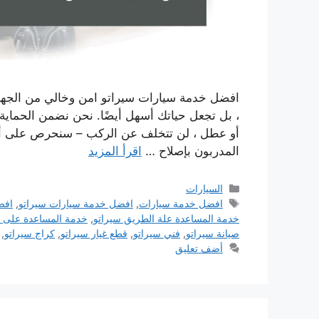
افضل خدمة سيارات سيراتو امن وخالي من الجهاد ل
، بل تجعل حياتك أسهل أيضًا. نحن نضمن الحماي
أو عطل ، لن تتخلف عن الركب – سنحرص على أن 
المدربون بإصلاح …
اقرأ المزيد
التصنيفات
السيارات
الوسوم
افضل خدمة سيارات
,
افضل خدمة سيارات سيراتو
,
افض
خدمة المساعدة علة الطريق سيراتو
,
خدمة المساعدة على 
صيانة سيراتو
,
فني سيراتو
,
قطع غيار سيراتو
,
كراج سيراتو
,
أضف تعليق