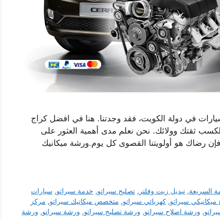
ارات في دولة الكويت، فقد وجدتنا. هنا في افضل كراج
كسب ثقتك وولائك. نحن نعلم مدى أهمية العثور على
فإن رضاك ​​هو أولويتنا القصوى كل يوم.ورشة ميكانيك
ة السريعة
,
تبديل زيت وفلتر
,
تصليح سيراتو
,
خدمة سيراتو
,
سيارات
 ميكانيكي سيراتو
,
كهربائي سيراتو
,
متخصص ميكانيك سيراتو
,
مركز
يراتو
,
ورشة اصلاح سيراتو
,
ورشة تصليح سيراتو
,
ورشة سيراتو
,
ورشة