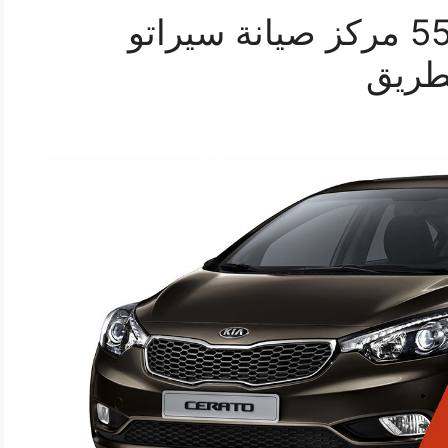
اصلاح سيراتو 55445363 مركز صيانة سيراتو
طريق