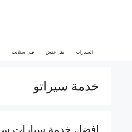
نتقل
لى
لمحتوى
السيارات
نقل عفش
فني ستلايت
خدمة سيراتو