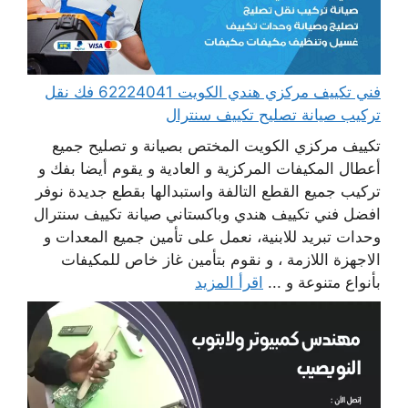
فني تكييف مركزي هندي الكويت 62224041 فك نقل
تركيب صيانة تصليح تكييف سنترال
تكييف مركزي الكويت المختص بصيانة و تصليح جميع
أعطال المكيفات المركزية و العادية و يقوم أيضا بفك و
تركيب جميع القطع التالفة واستبدالها بقطع جديدة نوفر
افضل فني تكييف هندي وباكستاني صيانة تكييف سنترال
وحدات تبريد للابنية، نعمل على تأمين جميع المعدات و
الاجهزة اللازمة ، و نقوم بتأمين غاز خاص للمكيفات
بأنواع متنوعة و ...
اقرأ المزيد