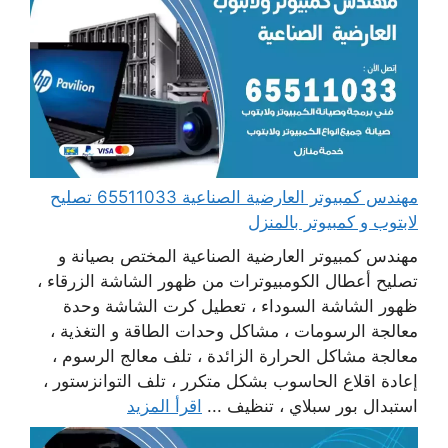
مهندس كمبيوتر العارضية الصناعية 65511033 تصليح
لابتوب و كمبيوتر بالمنزل
مهندس كمبيوتر العارضية الصناعية المختص بصيانة و
تصليح أعطال الكومبيوترات من ظهور الشاشة الزرقاء ،
ظهور الشاشة السوداء ، تعطيل كرت الشاشة وحدة
معالجة الرسومات ، مشاكل وحدات الطاقة و التغذية ،
معالجة مشاكل الحرارة الزائدة ، تلف معالج الرسوم ،
إعادة اقلاع الحاسوب بشكل متكرر ، تلف التوانزستور ،
استبدال بور سبلاي ، تنظيف ...
اقرأ المزيد