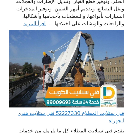
الحفر، وتوفير قطع الغيار، وتبديل الإطارات والعجلات،
ونقل البضائع، وتقديم أمهر الفنيين، وتوفير المدخرات
السيارات بأنواعها، والسطحات بأحجامها وأشكالها،
والرافعات والونشات على اختلافها، ...
اقرأ المزيد
فني ستلايت المطلاع 52227330 فني ستلايت هندي
الجهراء
يقدم فني ستلايت المطلاع كل ما يلزمك من خدمات