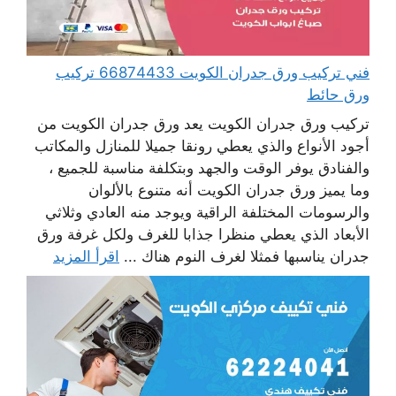
فني تركيب ورق جدران الكويت 66874433 تركيب
ورق حائط
تركيب ورق جدران الكويت يعد ورق جدران الكويت من
أجود الأنواع والذي يعطي رونقا جميلا للمنازل والمكاتب
والفنادق يوفر الوقت والجهد وبتكلفة مناسبة للجميع ،
وما يميز ورق جدران الكويت أنه متنوع بالألوان
والرسومات المختلفة الراقية ويوجد منه العادي وثلاثي
الأبعاد الذي يعطي منظرا جذابا للغرف ولكل غرفة ورق
جدران يناسبها فمثلا لغرف النوم هناك ...
اقرأ المزيد