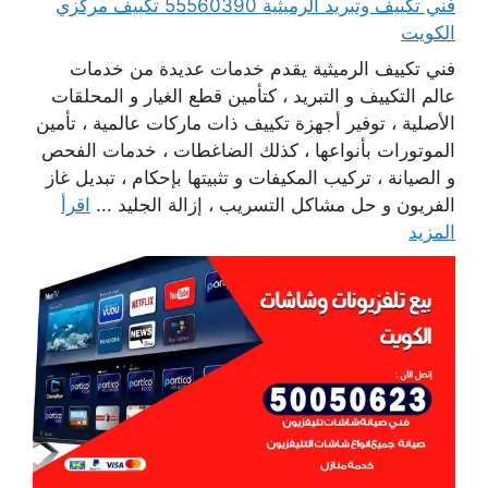
فني تكييف وتبريد الرميثية 55560390 تكييف مركزي
الكويت
فني تكييف الرميثية يقدم خدمات عديدة من خدمات
عالم التكييف و التبريد ، كتأمين قطع الغيار و المحلقات
الأصلية ، توفير أجهزة تكييف ذات ماركات عالمية ، تأمين
الموتورات بأنواعها ، كذلك الضاغطات ، خدمات الفحص
و الصيانة ، تركيب المكيفات و تثبيتها بإحكام ، تبديل غاز
الفريون و حل مشاكل التسريب ، إزالة الجليد ...
اقرأ
المزيد