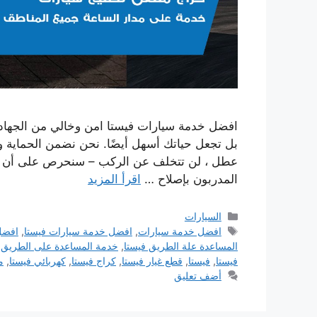
افضل خدمة سيارات فيستا امن وخالي من الجهاد لر
بل تجعل حياتك أسهل أيضًا. نحن نضمن الحماية 
عطل ، لن تتخلف عن الركب – سنحرص على أن تكو
المدربون بإصلاح …
اقرأ المزيد
التصنيفات
السيارات
الوسوم
افضل خدمة سيارات
,
افضل خدمة سيارات فيستا
,
افضل
المساعدة علة الطريق فيستا
,
خدمة المساعدة على الطريق
,
فيستا
,
فيستا
,
قطع غيار فيستا
,
كراج فيستا
,
كهربائي فيستا
,
م
أضف تعليق