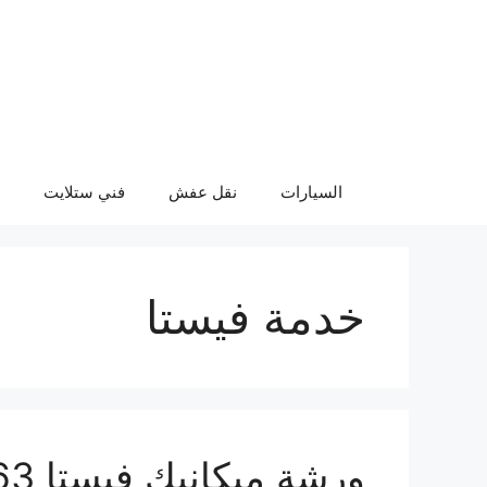
نتقل
لى
لمحتوى
السيارات
نقل عفش
فني ستلايت
خدمة فيستا