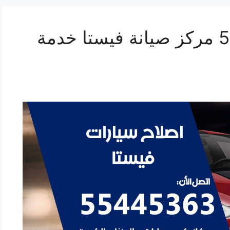
اصلاح فيستا 55445363 مركز صيانة فيستا خدمة