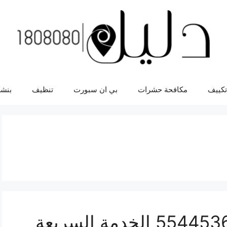
تكييف
مكافحة حشرات
بي ان سبورت
تنظيف
بنشر
ورشة ميكانيك فيستا 55445363 الخدمة السريعة