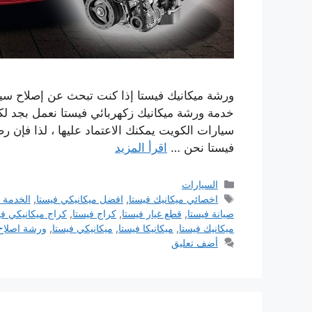
ورشة ميكانيك فيستا إذا كنت تبحث عن إصلاح سيا
خدمة ورشة ميكانيك زكهربائي فيستا نعمل بجد ل
سيارات الكويت يمكنك الاعتماد عليها ، لذا فإن رض
فيستا نحن …
اقرأ المزيد
التصنيفات
السيارات
الوسوم
اخصائي ميكانيك فيستا
,
افضل ميكانيكي فيستا
,
الخدمة 
صيانة فيستا
,
قطع غيار فيستا
,
كراج فيستا
,
كراج ميكانيكي في
ميكانيك فيستا
,
ميكانيكا فيستا
,
ميكانيكي فيستا
,
ورشة اصلاح 
أضف تعليق