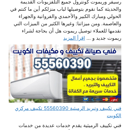
رسيفر وريموت كونترول جميع التلفزيونات القديمة
والحديثة كما نقوم بتوصيلها لباب منزلكم أين ما كنتم في
الحولي ومبارك الكبير والأحمدي والفروانية والجهراء
والعاصمة. ومن ميزاتنا: وغيرها الكثير من الميزات التي
نقدمها للعملاء توصيل ريموت هل أن بحاجة لشراء
ريموت جديد و ...
اقرأ المزيد
فني تكييف وتبريد الرميثية 55560390 تكييف مركزي
الكويت
فني تكييف الرميثية يقدم خدمات عديدة من خدمات