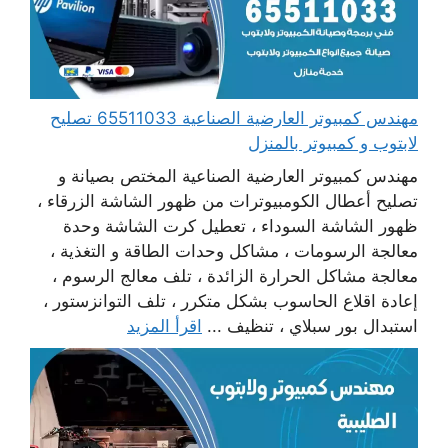
مهندس كمبيوتر العارضية الصناعية 65511033 تصليح
لابتوب و كمبيوتر بالمنزل
مهندس كمبيوتر العارضية الصناعية المختص بصيانة و
تصليح أعطال الكومبيوترات من ظهور الشاشة الزرقاء ،
ظهور الشاشة السوداء ، تعطيل كرت الشاشة وحدة
معالجة الرسومات ، مشاكل وحدات الطاقة و التغذية ،
معالجة مشاكل الحرارة الزائدة ، تلف معالج الرسوم ،
إعادة اقلاع الحاسوب بشكل متكرر ، تلف التوانزستور ،
استبدال بور سبلاي ، تنظيف ...
اقرأ المزيد