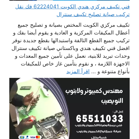
فني تكييف مركزي هندي الكويت 62224041 فك نقل
تركيب صيانة تصليح تكييف سنترال
تكييف مركزي الكويت المختص بصيانة و تصليح جميع
أعطال المكيفات المركزية و العادية و يقوم أيضا بفك و
تركيب جميع القطع التالفة واستبدالها بقطع جديدة نوفر
افضل فني تكييف هندي وباكستاني صيانة تكييف سنترال
وحدات تبريد للابنية، نعمل على تأمين جميع المعدات و
الاجهزة اللازمة ، و نقوم بتأمين غاز خاص للمكيفات
بأنواع متنوعة و ...
اقرأ المزيد