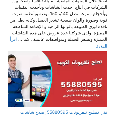
أصبح خلال السنوات الماضية القليلة تنافسا واضحا بين
الشركات في انتاج أحدث الشاشات وبأحدث التقنيات
وبأحجام متنوعة تصل 140و 150 بوصة وبأنظمة صوت
قوية وصورة والوان طبيعية تشعر العميل وكانه يطل من
نافذة ليرى الطبيعة بألوانها الزاهية و الإضاءة الساطعة
المميزة. ولدى شركتنا عدة عروض على هذه الشاشات
المميزة وبسعر الجملة وبمواصفات عالمية ، كما ...
اقرأ
المزيد
فني تصليح تلفزيونات 55880595 إصلاح شاشات