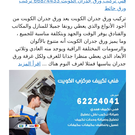
فني تركيب ورق جدران الكويت 66874433 تركيب
ورق حائط
تركيب ورق جدران الكويت يعد ورق جدران الكويت من
أجود الأنواع والذي يعطي رونقا جميلا للمنازل والمكاتب
والفنادق يوفر الوقت والجهد وبتكلفة مناسبة للجميع ،
وما يميز ورق جدران الكويت أنه متنوع بالألوان
والرسومات المختلفة الراقية ويوجد منه العادي وثلاثي
الأبعاد الذي يعطي منظرا جذابا للغرف ولكل غرفة ورق
جدران يناسبها فمثلا لغرف النوم هناك ...
اقرأ المزيد