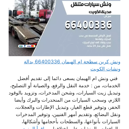
ونش كرين سطحة ام الهيمان 66400336 بدالة
ونشات الكويت
فني ونش ام الهيمان يسعى دائما إلى تقديم أفضل
الخدمات، من : خدمة النقل والرفع، والصيانة أو التصليح،
وتبديل زيت السيارات، وشحن المدخرات، وتزويد بالوقود
اللازم، وسحب السيارات من المنحدرات والبرك وأيضا
الحفر، وتوفير قطع الغيار، وتبديل الإطارات والعجلات،
ونقل البضائع، وتقديم أمهر الفنيين، وتوفير المدخرات
السيارات بأنواعها، والسطحات بأحجامها وأشكالها،
والرافعات والونشات على اختلافها، ...
اقرأ المزيد