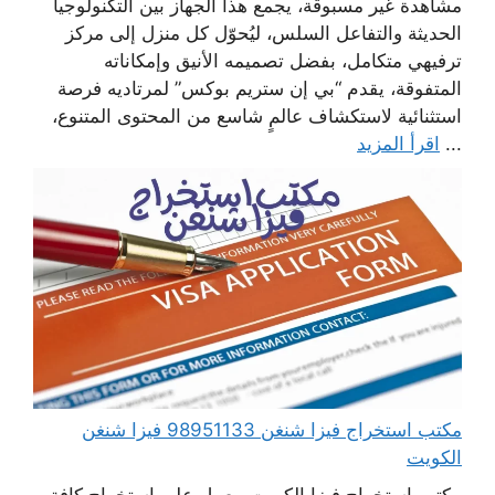
مشاهدة غير مسبوقة، يجمع هذا الجهاز بين التكنولوجيا
الحديثة والتفاعل السلس، ليُحوّل كل منزل إلى مركز
ترفيهي متكامل، بفضل تصميمه الأنيق وإمكاناته
المتفوقة، يقدم “بي إن ستريم بوكس” لمرتاديه فرصة
استثنائية لاستكشاف عالمٍ شاسع من المحتوى المتنوع،
...
اقرأ المزيد
مكتب استخراج فيزا شنغن 98951133 فيزا شنغن
الكويت
مكتب استخراج فيزا الكويت، يعمل على استخراج كافة