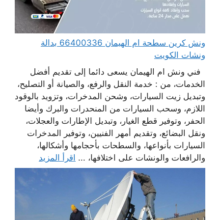
ونش كرين سطحة ام الهيمان 66400336 بدالة
ونشات الكويت
فني ونش ام الهيمان يسعى دائما إلى تقديم أفضل
الخدمات، من : خدمة النقل والرفع، والصيانة أو التصليح،
وتبديل زيت السيارات، وشحن المدخرات، وتزويد بالوقود
اللازم، وسحب السيارات من المنحدرات والبرك وأيضا
الحفر، وتوفير قطع الغيار، وتبديل الإطارات والعجلات،
ونقل البضائع، وتقديم أمهر الفنيين، وتوفير المدخرات
السيارات بأنواعها، والسطحات بأحجامها وأشكالها،
والرافعات والونشات على اختلافها، ...
اقرأ المزيد