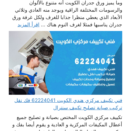
وما يميز ورق جدران الكويت أنه متنوع بالألوان
والرسومات المختلفة الراقية ويوجد منه العادي وثلاثي
الأبعاد الذي يعطي منظرا جذابا للغرف ولكل غرفة ورق
جدران يناسبها فمثلا لغرف النوم هناك ...
اقرأ المزيد
فني تكييف مركزي هندي الكويت 62224041 فك نقل
تركيب صيانة تصليح تكييف سنترال
تكييف مركزي الكويت المختص بصيانة و تصليح جميع
أعطال المكيفات المركزية و العادية و يقوم أيضا بفك و