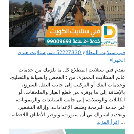
فني ستلايت المطلاع 52227330 فني ستلايت هندي
الجهراء
يقدم فني ستلايت المطلاع كل ما يلزمك من خدمات
عالم الستلايت المميزة، من : الفحص والصيانة والتصليح،
وخدمات الفك أو التركيب إلى جانب النقل السريع،
بالإضافة إلى ما يوفره من قطع الغيار والملحقات، أو
الكابلات والوصلات، إلى جانب الستاندات والريموتات،
غير خدمة البرمجة وضبط الإعدادات، وإزالة التشفير،
وتجديد اشتراك بي أن سبورت، وتوفير الأطباق اللاقطة،
...
اقرأ المزيد