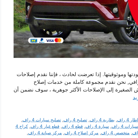
ت 4 راف بفخامتها وجودتها وموثوقيتها. إذا تعرضت لحادث ، فإننا نقدم إصلاحات
افي, نحن نقدم مجموعة كاملة من خدمات إصلاح
الخدوش الصغيرة إلى الإصلاحات الأكثر جوهرية ، سوف نضمن أن
يد
طار 4 راف
,
بطارية 4 راف
,
تصليح 4 راف
,
تصليح سيارات 4 راف
,
يارات 4 راف
,
سيارة 4 راف
,
قطع 4 راف
,
قطع غيار 4 راف
,
كراج 4
,
متخصص 4 راف
,
مركز اصلاح 4 راف
,
مركز صيانة 4 راف
,