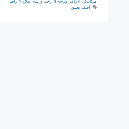
ميكانيكي 4 راف
,
ورشة 4 راف
,
ورشة اصلاح 4 راف
أضف تعليق