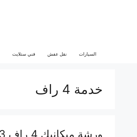
نتقل
لى
لمحتوى
السيارات
نقل عفش
فني ستلايت
خدمة 4 راف