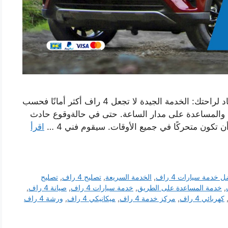
افضل خدمة سيارات 4 راف امن وخالي من الجهاد لراحتك: الخدمة الجيدة لا تجعل 4 راف أكثر أمانًا فحسب
ة والمساعدة على مدار الساعة. حتى في حالةوقوع حادث
ون متحركًا في جميع الأوقات. سيقوم فني 4 …
اقرأ
 خدمة سيارات 4 راف
,
الخدمة السريعة
,
تصليح 4 راف
,
تصليح
,
خدمة المساعدة على الطريق
,
خدمة سيارات 4 راف
,
صيانة 4 راف
,
كهربائي 4 راف
,
مركز خدمة 4 راف
,
ميكانيكي 4 راف
,
ورشة 4 راف