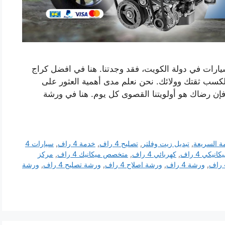
 إصلاح سيارات في دولة الكويت، فقد وجدتنا. هنا في افضل كراج
بائي 4 راف نعمل بجد لكسب ثقتك وولائك. نحن نعلم مدى أهمية العثور على
فإن رضاك ​​هو أولويتنا القصوى كل يوم. هنا في ورشة
ة السريعة
,
تبديل زيت وفلتر
,
تصليح 4 راف
,
خدمة 4 راف
,
سيارات 4
نيكي 4 راف
,
كهربائي 4 راف
,
متخصص ميكانيك 4 راف
,
مركز
,
ورشة 4 راف
,
ورشة اصلاح 4 راف
,
ورشة تصليح 4 راف
,
ورشة