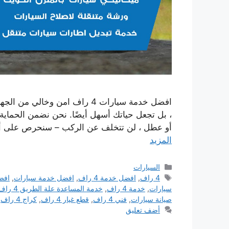
، بل تجعل حياتك أسهل أيضًا. نحن نضمن الحماي
أو عطل ، لن تتخلف عن الركب – سنحرص على أن تك
المزيد
التصنيفات
السيارات
الوسوم
4 راف
,
افضل خدمة 4 راف
,
افضل خدمة سيارات
,
افضل
سيارات
,
خدمة 4 راف
,
خدمة المساعدة علة الطريق 4 راف
صيانة سيارات
,
فني 4 راف
,
قطع غيار 4 راف
,
كراج 4 راف
,
أضف تعليق