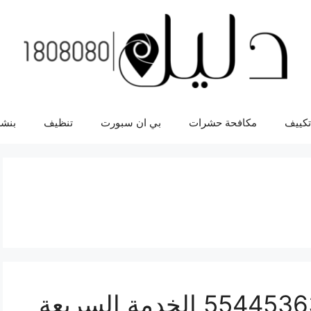
تكييف
مكافحة حشرات
بي ان سبورت
تنظيف
بنشر
ورشة ميكانيك 4 راف 55445363 الخدمة السريعة