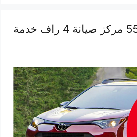
اصلاح 4 راف 55445363 مركز صيانة 4 راف خدمة