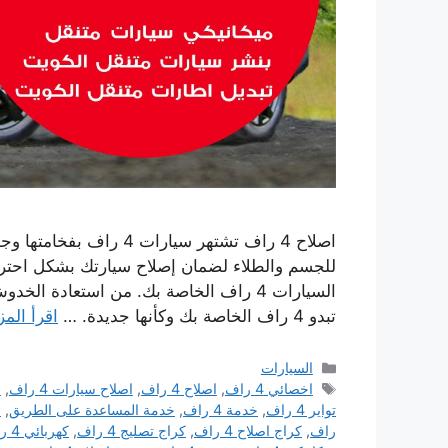
اصلاح 4 راف تشتهر سيارا
للجسم والطلاء لضمان إصلاح سيارتك بشكل احتر
السيارات 4 راف الخاصة بك. من استعادة 
تبدو 4 راف الخاصة بك وكأنها جديدة. …
اقرأ المز
التصنيفات
السيارات
الوسوم
اخصائي 4 راف
,
اصلاح 4 راف
,
اصلاح سيارات 4 راف
,
ا
تواير 4 راف
,
خدمة 4 راف
,
خدمة المساعدة على الطريق
,
س
راف
,
كراج اصلاح 4 راف
,
كراج تصليج 4 راف
,
كهربائي 4 راف