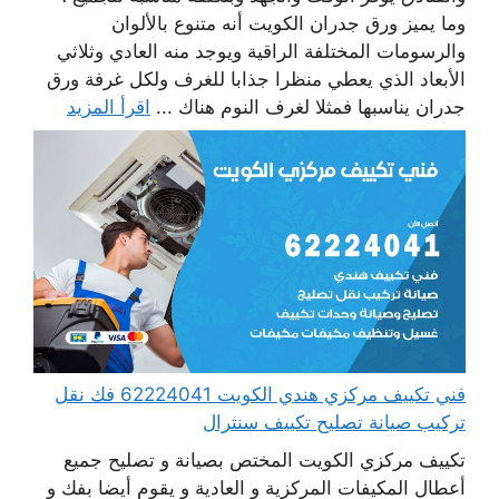
وما يميز ورق جدران الكويت أنه متنوع بالألوان
والرسومات المختلفة الراقية ويوجد منه العادي وثلاثي
الأبعاد الذي يعطي منظرا جذابا للغرف ولكل غرفة ورق
جدران يناسبها فمثلا لغرف النوم هناك ...
اقرأ المزيد
فني تكييف مركزي هندي الكويت 62224041 فك نقل
تركيب صيانة تصليح تكييف سنترال
تكييف مركزي الكويت المختص بصيانة و تصليح جميع
أعطال المكيفات المركزية و العادية و يقوم أيضا بفك و