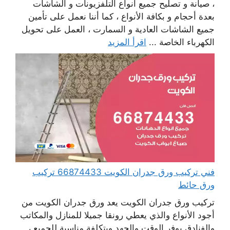
، صيانة و تصليح جميع أنواع التلفزيونات و الشاشات
بعدة أحجام و بكافة الأنواع ، كما أننا نعمل على تأمين
جميع الشاشات العادية و السمارت ، العمل على تحويل
الكهرباء الخاصة ...
اقرأ المزيد
فني تركيب ورق جدران الكويت 66874433 تركيب
ورق حائط
تركيب ورق جدران الكويت يعد ورق جدران الكويت من
أجود الأنواع والذي يعطي رونقا جميلا للمنازل والمكاتب
والفنادق يوفر الوقت والجهد وبتكلفة مناسبة للجميع ،