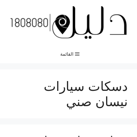
نتقل
لى
لمحتوى
القائمة
دسكات سيارات
نيسان صني