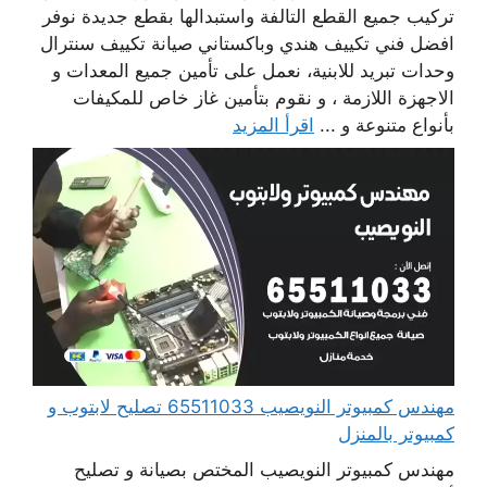
تركيب جميع القطع التالفة واستبدالها بقطع جديدة نوفر
افضل فني تكييف هندي وباكستاني صيانة تكييف سنترال
وحدات تبريد للابنية، نعمل على تأمين جميع المعدات و
الاجهزة اللازمة ، و نقوم بتأمين غاز خاص للمكيفات
بأنواع متنوعة و ...
اقرأ المزيد
مهندس كمبيوتر النويصيب 65511033 تصليح لابتوب و
كمبيوتر بالمنزل
مهندس كمبيوتر النويصيب المختص بصيانة و تصليح