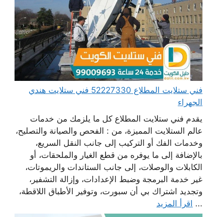
فني ستلايت المطلاع 52227330 فني ستلايت هندي
الجهراء
يقدم فني ستلايت المطلاع كل ما يلزمك من خدمات
عالم الستلايت المميزة، من : الفحص والصيانة والتصليح،
وخدمات الفك أو التركيب إلى جانب النقل السريع،
بالإضافة إلى ما يوفره من قطع الغيار والملحقات، أو
الكابلات والوصلات، إلى جانب الستاندات والريموتات،
غير خدمة البرمجة وضبط الإعدادات، وإزالة التشفير،
وتجديد اشتراك بي أن سبورت، وتوفير الأطباق اللاقطة،
...
اقرأ المزيد