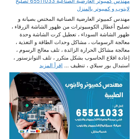
مهندس كمبيوتر العارضية الصناعية 65511033 تصليح
لابتوب و كمبيوتر بالمنزل
مهندس كمبيوتر العارضية الصناعية المختص بصيانة و
تصليح أعطال الكومبيوترات من ظهور الشاشة الزرقاء ،
ظهور الشاشة السوداء ، تعطيل كرت الشاشة وحدة
معالجة الرسومات ، مشاكل وحدات الطاقة و التغذية ،
معالجة مشاكل الحرارة الزائدة ، تلف معالج الرسوم ،
إعادة اقلاع الحاسوب بشكل متكرر ، تلف التوانزستور ،
استبدال بور سبلاي ، تنظيف ...
اقرأ المزيد