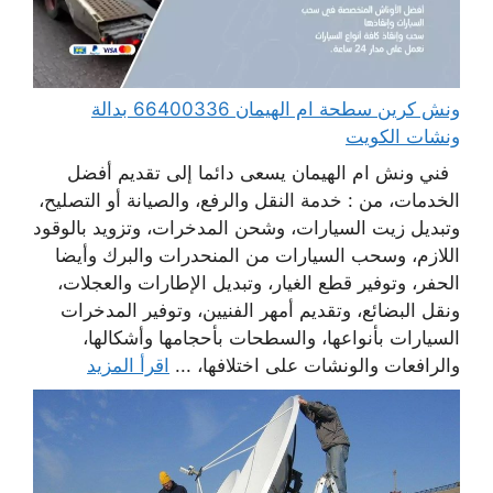
ونش كرين سطحة ام الهيمان 66400336 بدالة
ونشات الكويت
فني ونش ام الهيمان يسعى دائما إلى تقديم أفضل
الخدمات، من : خدمة النقل والرفع، والصيانة أو التصليح،
وتبديل زيت السيارات، وشحن المدخرات، وتزويد بالوقود
اللازم، وسحب السيارات من المنحدرات والبرك وأيضا
الحفر، وتوفير قطع الغيار، وتبديل الإطارات والعجلات،
ونقل البضائع، وتقديم أمهر الفنيين، وتوفير المدخرات
السيارات بأنواعها، والسطحات بأحجامها وأشكالها،
والرافعات والونشات على اختلافها، ...
اقرأ المزيد