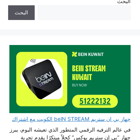
البحث
البحث
جهاز بي ان ستريم beIN STREAM الكويت مع اشتراك
في عالم الترفيه الرقمي المتطور الذي تعيشه اليوم، يبرز
جهاز “بي إن ستريم بوكس” كحلاً مبتكرًا يقدم تجربة