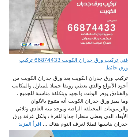
فني تركيب ورق جدران الكويت 66874433 تركيب
ورق حائط
تركيب ورق جدران الكويت يعد ورق جدران الكويت من
أجود الأنواع والذي يعطي رونقا جميلا للمنازل والمكاتب
والفنادق يوفر الوقت والجهد وبتكلفة مناسبة للجميع ،
وما يميز ورق جدران الكويت أنه متنوع بالألوان
والرسومات المختلفة الراقية ويوجد منه العادي وثلاثي
الأبعاد الذي يعطي منظرا جذابا للغرف ولكل غرفة ورق
جدران يناسبها فمثلا لغرف النوم هناك ...
اقرأ المزيد