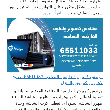
الحرارة الزائدة ، تلف معالج الرسوم ، إعادة اقلاع
الحاسوب بشكل متكرر ، تلف التوانزستور ، استبدال بور
سبلاي ، تنظيف مآخذ ...
اقرأ المزيد
مهندس كمبيوتر العارضية الصناعية 65511033 تصليح
لابتوب و كمبيوتر بالمنزل
مهندس كمبيوتر العارضية الصناعية المختص بصيانة و
تصليح أعطال الكومبيوترات من ظهور الشاشة الزرقاء ،
ظهور الشاشة السوداء ، تعطيل كرت الشاشة وحدة
معالجة الرسومات ، مشاكل وحدات الطاقة و التغذية ،