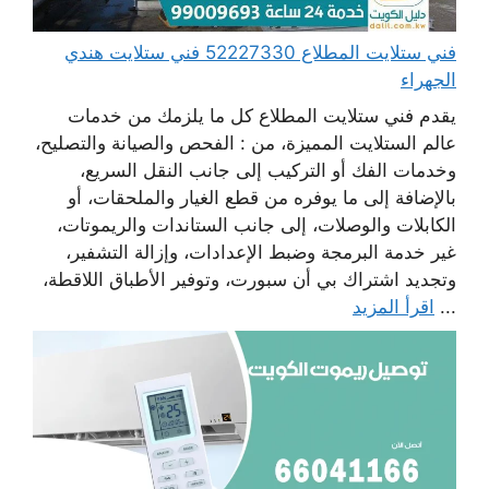
فني ستلايت المطلاع 52227330 فني ستلايت هندي
الجهراء
يقدم فني ستلايت المطلاع كل ما يلزمك من خدمات
عالم الستلايت المميزة، من : الفحص والصيانة والتصليح،
وخدمات الفك أو التركيب إلى جانب النقل السريع،
بالإضافة إلى ما يوفره من قطع الغيار والملحقات، أو
الكابلات والوصلات، إلى جانب الستاندات والريموتات،
غير خدمة البرمجة وضبط الإعدادات، وإزالة التشفير،
وتجديد اشتراك بي أن سبورت، وتوفير الأطباق اللاقطة،
...
اقرأ المزيد