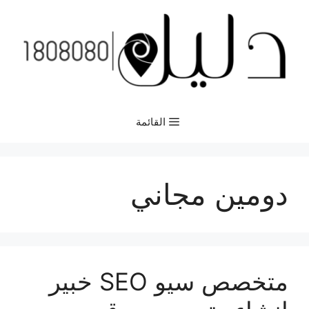
نتقل
لى
لمحتوى
القائمة
دومين مجاني
متخصص سيو SEO خبير