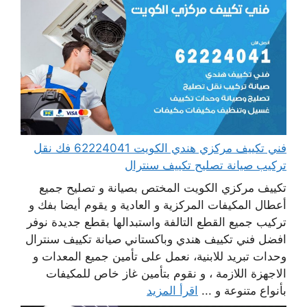
فني تكييف مركزي هندي الكويت 62224041 فك نقل
تركيب صيانة تصليح تكييف سنترال
تكييف مركزي الكويت المختص بصيانة و تصليح جميع
أعطال المكيفات المركزية و العادية و يقوم أيضا بفك و
تركيب جميع القطع التالفة واستبدالها بقطع جديدة نوفر
افضل فني تكييف هندي وباكستاني صيانة تكييف سنترال
وحدات تبريد للابنية، نعمل على تأمين جميع المعدات و
الاجهزة اللازمة ، و نقوم بتأمين غاز خاص للمكيفات
بأنواع متنوعة و ...
اقرأ المزيد