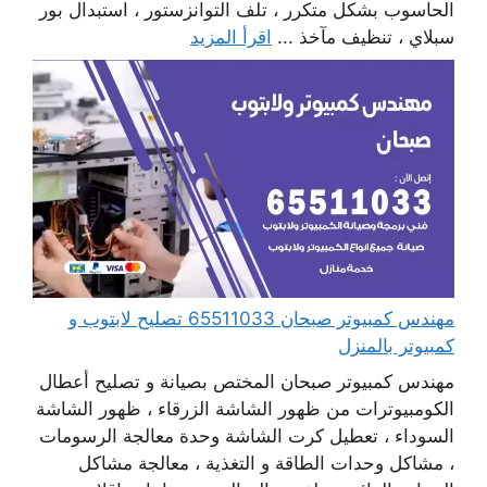
الحاسوب بشكل متكرر ، تلف التوانزستور ، استبدال بور
سبلاي ، تنظيف مآخذ ...
اقرأ المزيد
مهندس كمبيوتر صبحان 65511033 تصليح لابتوب و
كمبيوتر بالمنزل
مهندس كمبيوتر صبحان المختص بصيانة و تصليح أعطال
الكومبيوترات من ظهور الشاشة الزرقاء ، ظهور الشاشة
السوداء ، تعطيل كرت الشاشة وحدة معالجة الرسومات
، مشاكل وحدات الطاقة و التغذية ، معالجة مشاكل