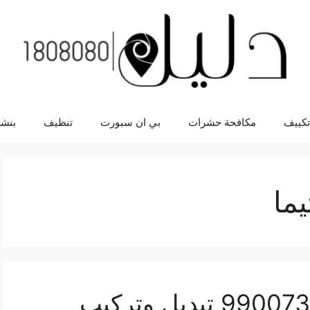
تكييف
مكافحة حشرات
بي ان سبورت
تنظيف
بنشر
ما
سفايف سيارة التيما 99007355 تبديل وتركيب