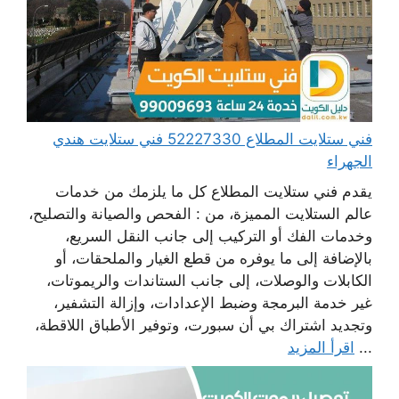
فني ستلايت المطلاع 52227330 فني ستلايت هندي
الجهراء
يقدم فني ستلايت المطلاع كل ما يلزمك من خدمات
عالم الستلايت المميزة، من : الفحص والصيانة والتصليح،
وخدمات الفك أو التركيب إلى جانب النقل السريع،
بالإضافة إلى ما يوفره من قطع الغيار والملحقات، أو
الكابلات والوصلات، إلى جانب الستاندات والريموتات،
غير خدمة البرمجة وضبط الإعدادات، وإزالة التشفير،
وتجديد اشتراك بي أن سبورت، وتوفير الأطباق اللاقطة،
...
اقرأ المزيد