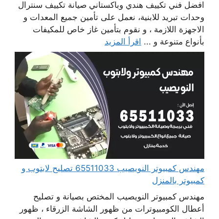
افضل فني تكييف هندي وباكستاني صيانة تكييف سنترال
وحدات تبريد للابنية، نعمل على تأمين جميع المعدات و
الاجهزة اللازمة ، و نقوم بتأمين غاز خاص للمكيفات
بأنواع متنوعة و ...
اقرأ المزيد
مهندس كمبيوتر النويصيب 65511033 تصليح لابتوب و
كمبيوتر بالمنزل
مهندس كمبيوتر النويصيب المختص بصيانة و تصليح
أعطال الكومبيوترات من ظهور الشاشة الزرقاء ، ظهور