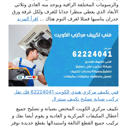
والرسومات المختلفة الراقية ويوجد منه العادي وثلاثي
الأبعاد الذي يعطي منظرا جذابا للغرف ولكل غرفة ورق
جدران يناسبها فمثلا لغرف النوم هناك ...
اقرأ المزيد
فني تكييف مركزي هندي الكويت 62224041 فك نقل
تركيب صيانة تصليح تكييف سنترال
تكييف مركزي الكويت المختص بصيانة و تصليح جميع
أعطال المكيفات المركزية و العادية و يقوم أيضا بفك و
تركيب جميع القطع التالفة واستبدالها بقطع جديدة نوفر