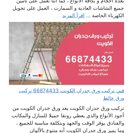
بعدة أحجام و بكافة الأنواع ، كما أننا نعمل على تأمين
جميع الشاشات العادية و السمارت ، العمل على تحويل
الكهرباء الخاصة ...
اقرأ المزيد
فني تركيب ورق جدران الكويت 66874433 تركيب
ورق حائط
تركيب ورق جدران الكويت يعد ورق جدران الكويت من
أجود الأنواع والذي يعطي رونقا جميلا للمنازل والمكاتب
والفنادق يوفر الوقت والجهد وبتكلفة مناسبة للجميع ،
وما يميز ورق جدران الكويت أنه متنوع بالألوان