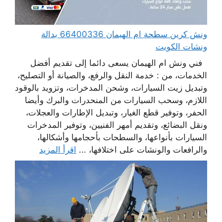
ونش كرين سطحة ام الهيمان 66400336 بدالة
ونشات الكويت
فني ونش ام الهيمان يسعى دائما إلى تقديم أفضل
الخدمات، من : خدمة النقل والرفع، والصيانة أو التصليح،
وتبديل زيت السيارات، وشحن المدخرات، وتزويد بالوقود
اللازم، وسحب السيارات من المنحدرات والبرك وأيضا
الحفر، وتوفير قطع الغيار، وتبديل الإطارات والعجلات،
ونقل البضائع، وتقديم أمهر الفنيين، وتوفير المدخرات
السيارات بأنواعها، والسطحات بأحجامها وأشكالها،
والرافعات والونشات على اختلافها، ...
اقرأ المزيد