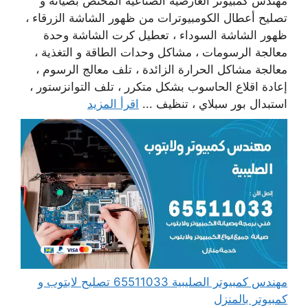
مهندس كمبيوتر العارضية الصناعية المختص بصيانة و
تصليح أعطال الكومبيوترات من ظهور الشاشة الزرقاء ،
ظهور الشاشة السوداء ، تعطيل كرت الشاشة وحدة
معالجة الرسومات ، مشاكل وحدات الطاقة و التغذية ،
معالجة مشاكل الحرارة الزائدة ، تلف معالج الرسوم ،
إعادة اقلاع الحاسوب بشكل متكرر ، تلف التوانزستور ،
استبدال بور سبلاي ، تنظيف ...
اقرأ المزيد
مهندس كمبيوتر الصليبية 65511033 تصليح لابتوب و
كمبيوتر بالمنزل