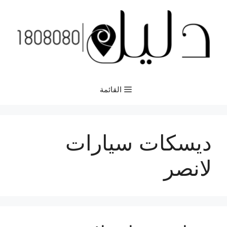
نتقل
لى
لمحتوى
القائمة
ديسكات سيارات
لانصر