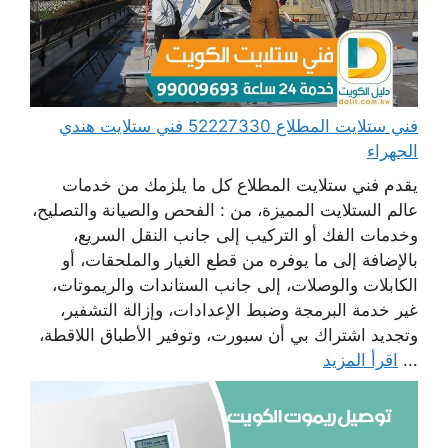
فني ستلايت المطلاع 52227330 فني ستلايت هندي
الجهراء
يقدم فني ستلايت المطلاع كل ما يلزمك من خدمات
عالم الستلايت المميزة، من : الفحص والصيانة والتصليح،
وخدمات الفك أو التركيب إلى جانب النقل السريع،
بالإضافة إلى ما يوفره من قطع الغيار والملحقات، أو
الكابلات والوصلات، إلى جانب الستاندات والريموتات،
غير خدمة البرمجة وضبط الإعدادات، وإزالة التشفير،
وتجديد اشتراك بي أن سبورت، وتوفير الأطباق اللاقطة،
...
اقرأ المزيد