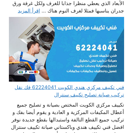
الأبعاد الذي يعطي منظرا جذابا للغرف ولكل غرفة ورق
جدران يناسبها فمثلا لغرف النوم هناك ...
اقرأ المزيد
فني تكييف مركزي هندي الكويت 62224041 فك نقل
تركيب صيانة تصليح تكييف سنترال
تكييف مركزي الكويت المختص بصيانة و تصليح جميع
أعطال المكيفات المركزية و العادية و يقوم أيضا بفك و
تركيب جميع القطع التالفة واستبدالها بقطع جديدة نوفر
افضل فني تكييف هندي وباكستاني صيانة تكييف سنترال