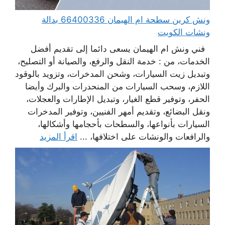
ونش كرين سطحة ام الهيمان 66400336 بدالة
ونشات الكويت
فني ونش ام الهيمان يسعى دائما إلى تقديم أفضل
الخدمات، من : خدمة النقل والرفع، والصيانة أو التصليح،
وتبديل زيت السيارات، وشحن المدخرات، وتزويد بالوقود
اللازم، وسحب السيارات من المنحدرات والبرك وأيضا
الحفر، وتوفير قطع الغيار، وتبديل الإطارات والعجلات،
ونقل البضائع، وتقديم أمهر الفنيين، وتوفير المدخرات
السيارات بأنواعها، والسطحات بأحجامها وأشكالها،
والرافعات والونشات على اختلافها، ...
اقرأ المزيد