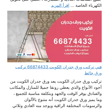
الكهرباء الخاصة ...
اقرأ المزيد
فني تركيب ورق جدران الكويت 66874433 تركيب
ورق حائط
تركيب ورق جدران الكويت يعد ورق جدران الكويت من
أجود الأنواع والذي يعطي رونقا جميلا للمنازل والمكاتب
والفنادق يوفر الوقت والجهد وبتكلفة مناسبة للجميع ،
وما يميز ورق جدران الكويت أنه متنوع بالألوان
والرسومات المختلفة الراقية ويوجد منه العادي وثلاثي