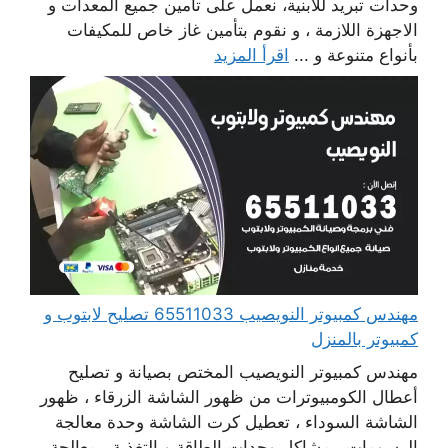
وحدات تبريد للابنية، نعمل على تأمين جميع المعدات و
الاجهزة اللازمة ، و نقوم بتأمين غاز خاص للمكيفات
بأنواع متنوعة و ...
اقرأ المزيد
مهندس كمبيوتر النويصيب 65511033 تصليح لابتوب و
كمبيوتر بالمنزل
مهندس كمبيوتر النويصيب المختص بصيانة و تصليح
أعطال الكومبيوترات من ظهور الشاشة الزرقاء ، ظهور
الشاشة السوداء ، تعطيل كرت الشاشة وحدة معالجة
الرسومات ، مشاكل وحدات الطاقة و التغذية ، معالجة