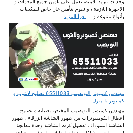
وحدات تبريد للابنية، نعمل على تأمين جميع المعدات و
الاجهزة اللازمة ، و نقوم بتأمين غاز خاص للمكيفات
بأنواع متنوعة و ...
اقرأ المزيد
مهندس كمبيوتر النويصيب 65511033 تصليح لابتوب و
كمبيوتر بالمنزل
مهندس كمبيوتر النويصيب المختص بصيانة و تصليح
أعطال الكومبيوترات من ظهور الشاشة الزرقاء ، ظهور
الشاشة السوداء ، تعطيل كرت الشاشة وحدة معالجة
الرسومات ، مشاكل وحدات الطاقة و التغذية ، معالجة