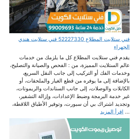
فني ستلايت المطلاع 52227330 فني ستلايت هندي
الجهراء
يقدم فني ستلايت المطلاع كل ما يلزمك من خدمات
عالم الستلايت المميزة، من : الفحص والصيانة والتصليح،
وخدمات الفك أو التركيب إلى جانب النقل السريع،
بالإضافة إلى ما يوفره من قطع الغيار والملحقات، أو
الكابلات والوصلات، إلى جانب الستاندات والريموتات،
غير خدمة البرمجة وضبط الإعدادات، وإزالة التشفير،
وتجديد اشتراك بي أن سبورت، وتوفير الأطباق اللاقطة،
...
اقرأ المزيد