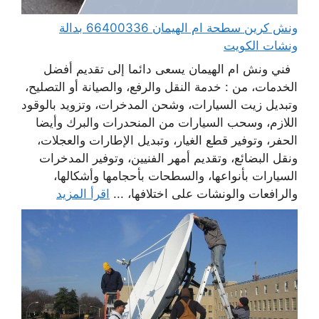
ونش كرين سطحة ام الهيمان 66400336 بدالة
ونشات الكويت
فني ونش ام الهيمان يسعى دائما إلى تقديم أفضل
الخدمات، من : خدمة النقل والرفع، والصيانة أو التصليح،
وتبديل زيت السيارات، وشحن المدخرات، وتزويد بالوقود
اللازم، وسحب السيارات من المنحدرات والبرك وأيضا
الحفر، وتوفير قطع الغيار، وتبديل الإطارات والعجلات،
ونقل البضائع، وتقديم أمهر الفنيين، وتوفير المدخرات
السيارات بأنواعها، والسطحات بأحجامها وأشكالها،
والرافعات والونشات على اختلافها، ...
اقرأ المزيد