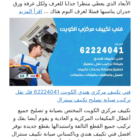
الأبعاد الذي يعطي منظرا جذابا للغرف ولكل غرفة ورق
جدران يناسبها فمثلا لغرف النوم هناك ...
اقرأ المزيد
فني تكييف مركزي هندي الكويت 62224041 فك نقل
تركيب صيانة تصليح تكييف سنترال
تكييف مركزي الكويت المختص بصيانة و تصليح جميع
أعطال المكيفات المركزية و العادية و يقوم أيضا بفك و
تركيب جميع القطع التالفة واستبدالها بقطع جديدة نوفر
افضل فني تكييف هندي وباكستاني صيانة تكييف سنترال