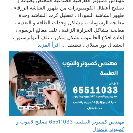
مهندس كمبيوتر العارضية الصناعية المختص بصيانة و
تصليح أعطال الكومبيوترات من ظهور الشاشة الزرقاء ،
ظهور الشاشة السوداء ، تعطيل كرت الشاشة وحدة
معالجة الرسومات ، مشاكل وحدات الطاقة و التغذية ،
معالجة مشاكل الحرارة الزائدة ، تلف معالج الرسوم ،
إعادة اقلاع الحاسوب بشكل متكرر ، تلف التوانزستور ،
استبدال بور سبلاي ، تنظيف ...
اقرأ المزيد
مهندس كمبيوتر الصليبية 65511033 تصليح لابتوب و
كمبيوتر بالمنزل