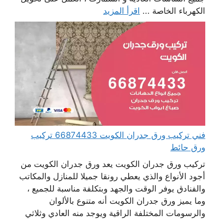
الكهرباء الخاصة ...
اقرأ المزيد
فني تركيب ورق جدران الكويت 66874433 تركيب
ورق حائط
تركيب ورق جدران الكويت يعد ورق جدران الكويت من
أجود الأنواع والذي يعطي رونقا جميلا للمنازل والمكاتب
والفنادق يوفر الوقت والجهد وبتكلفة مناسبة للجميع ،
وما يميز ورق جدران الكويت أنه متنوع بالألوان
والرسومات المختلفة الراقية ويوجد منه العادي وثلاثي