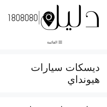
نتقل
لى
لمحتوى
القائمة
ديسكات سيارات
هيونداي