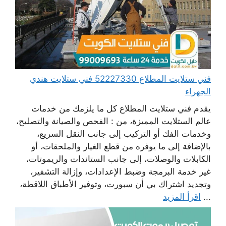
فني ستلايت المطلاع 52227330 فني ستلايت هندي
الجهراء
يقدم فني ستلايت المطلاع كل ما يلزمك من خدمات
عالم الستلايت المميزة، من : الفحص والصيانة والتصليح،
وخدمات الفك أو التركيب إلى جانب النقل السريع،
بالإضافة إلى ما يوفره من قطع الغيار والملحقات، أو
الكابلات والوصلات، إلى جانب الستاندات والريموتات،
غير خدمة البرمجة وضبط الإعدادات، وإزالة التشفير،
وتجديد اشتراك بي أن سبورت، وتوفير الأطباق اللاقطة،
...
اقرأ المزيد