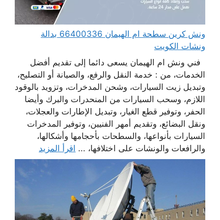
ونش كرين سطحة ام الهيمان 66400336 بدالة
ونشات الكويت
فني ونش ام الهيمان يسعى دائما إلى تقديم أفضل
الخدمات، من : خدمة النقل والرفع، والصيانة أو التصليح،
وتبديل زيت السيارات، وشحن المدخرات، وتزويد بالوقود
اللازم، وسحب السيارات من المنحدرات والبرك وأيضا
الحفر، وتوفير قطع الغيار، وتبديل الإطارات والعجلات،
ونقل البضائع، وتقديم أمهر الفنيين، وتوفير المدخرات
السيارات بأنواعها، والسطحات بأحجامها وأشكالها،
والرافعات والونشات على اختلافها، ...
اقرأ المزيد