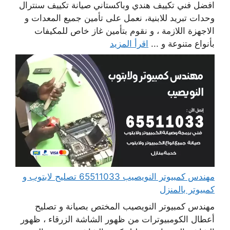
افضل فني تكييف هندي وباكستاني صيانة تكييف سنترال
وحدات تبريد للابنية، نعمل على تأمين جميع المعدات و
الاجهزة اللازمة ، و نقوم بتأمين غاز خاص للمكيفات
بأنواع متنوعة و ...
اقرأ المزيد
مهندس كمبيوتر النويصيب 65511033 تصليح لابتوب و
كمبيوتر بالمنزل
مهندس كمبيوتر النويصيب المختص بصيانة و تصليح
أعطال الكومبيوترات من ظهور الشاشة الزرقاء ، ظهور