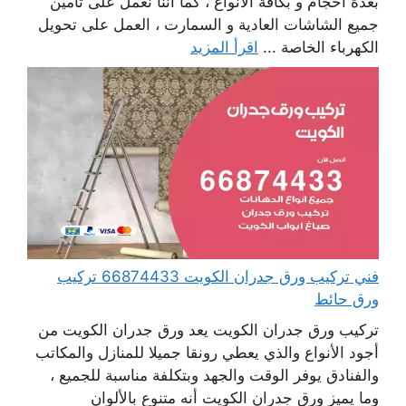
بعدة أحجام و بكافة الأنواع ، كما أننا نعمل على تأمين
جميع الشاشات العادية و السمارت ، العمل على تحويل
الكهرباء الخاصة ...
اقرأ المزيد
فني تركيب ورق جدران الكويت 66874433 تركيب
ورق حائط
تركيب ورق جدران الكويت يعد ورق جدران الكويت من
أجود الأنواع والذي يعطي رونقا جميلا للمنازل والمكاتب
والفنادق يوفر الوقت والجهد وبتكلفة مناسبة للجميع ،
وما يميز ورق جدران الكويت أنه متنوع بالألوان