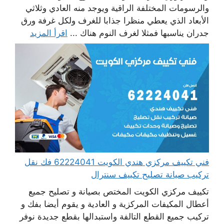
والرسومات المختلفة الراقية ويوجد منه العادي وثلاثي
الأبعاد الذي يعطي منظرا جذابا للغرف ولكل غرفة ورق
جدران يناسبها فمثلا لغرف النوم هناك ...
اقرأ المزيد
فني تكييف مركزي هندي الكويت 62224041 فك نقل
تركيب صيانة تصليح تكييف سنترال
تكييف مركزي الكويت المختص بصيانة و تصليح جميع
أعطال المكيفات المركزية و العادية و يقوم أيضا بفك و
تركيب جميع القطع التالفة واستبدالها بقطع جديدة نوفر