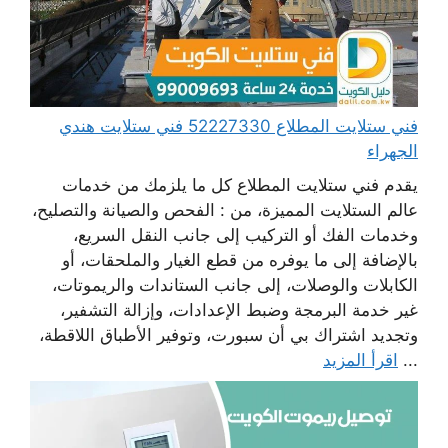
فني ستلايت المطلاع 52227330 فني ستلايت هندي
الجهراء
يقدم فني ستلايت المطلاع كل ما يلزمك من خدمات
عالم الستلايت المميزة، من : الفحص والصيانة والتصليح،
وخدمات الفك أو التركيب إلى جانب النقل السريع،
بالإضافة إلى ما يوفره من قطع الغيار والملحقات، أو
الكابلات والوصلات، إلى جانب الستاندات والريموتات،
غير خدمة البرمجة وضبط الإعدادات، وإزالة التشفير،
وتجديد اشتراك بي أن سبورت، وتوفير الأطباق اللاقطة،
...
اقرأ المزيد