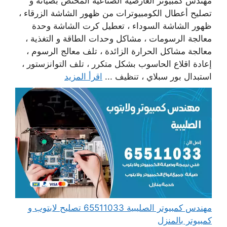
مهندس كمبيوتر العارضية الصناعية المختص بصيانة و
تصليح أعطال الكومبيوترات من ظهور الشاشة الزرقاء ،
ظهور الشاشة السوداء ، تعطيل كرت الشاشة وحدة
معالجة الرسومات ، مشاكل وحدات الطاقة و التغذية ،
معالجة مشاكل الحرارة الزائدة ، تلف معالج الرسوم ،
إعادة اقلاع الحاسوب بشكل متكرر ، تلف التوانزستور ،
استبدال بور سبلاي ، تنظيف ...
اقرأ المزيد
مهندس كمبيوتر الصليبية 65511033 تصليح لابتوب و
كمبيوتر بالمنزل