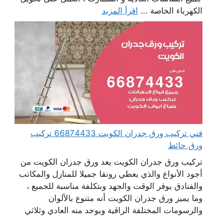
الكهرباء الخاصة ...
اقرأ المزيد
فني تركيب ورق جدران الكويت 66874433 تركيب
ورق حائط
تركيب ورق جدران الكويت يعد ورق جدران الكويت من
أجود الأنواع والذي يعطي رونقا جميلا للمنازل والمكاتب
والفنادق يوفر الوقت والجهد وبتكلفة مناسبة للجميع ،
وما يميز ورق جدران الكويت أنه متنوع بالألوان
والرسومات المختلفة الراقية ويوجد منه العادي وثلاثي