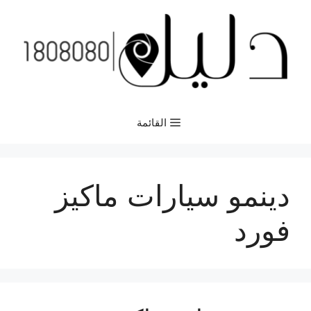
نتقل
لى
لمحتوى
القائمة
دينمو سيارات ماكيز
فورد