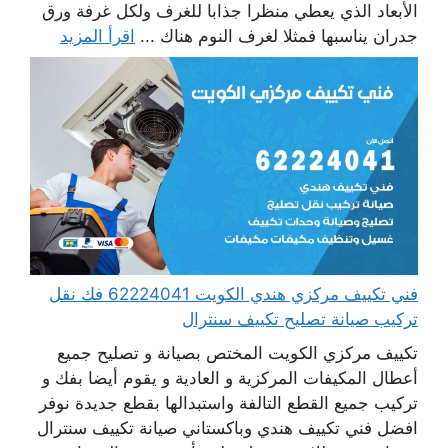
الأبعاد الذي يعطي منظرا جذابا للغرف ولكل غرفة ورق
جدران يناسبها فمثلا لغرف النوم هناك ...
اقرأ المزيد
فني تكييف مركزي هندي الكويت 62224041 فك نقل
تركيب صيانة تصليح تكييف سنترال
تكييف مركزي الكويت المختص بصيانة و تصليح جميع
أعطال المكيفات المركزية و العادية و يقوم أيضا بفك و
تركيب جميع القطع التالفة واستبدالها بقطع جديدة نوفر
افضل فني تكييف هندي وباكستاني صيانة تكييف سنترال