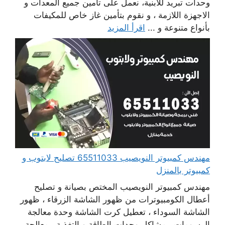
وحدات تبريد للابنية، نعمل على تأمين جميع المعدات و
الاجهزة اللازمة ، و نقوم بتأمين غاز خاص للمكيفات
بأنواع متنوعة و ...
اقرأ المزيد
مهندس كمبيوتر النويصيب 65511033 تصليح لابتوب و
كمبيوتر بالمنزل
مهندس كمبيوتر النويصيب المختص بصيانة و تصليح
أعطال الكومبيوترات من ظهور الشاشة الزرقاء ، ظهور
الشاشة السوداء ، تعطيل كرت الشاشة وحدة معالجة
الرسومات ، مشاكل وحدات الطاقة و التغذية ، معالجة