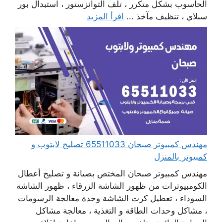
الحاسوب بشكل متكرر ، تلف التوانزستور ، استبدال بور
سبلاي ، تنظيف مآخذ ...
اقرأ المزيد
مهندس كمبيوتر صبحان 65511033 تصليح لابتوب و
كمبيوتر بالمنزل
مهندس كمبيوتر صبحان المختص بصيانة و تصليح أعطال
الكومبيوترات من ظهور الشاشة الزرقاء ، ظهور الشاشة
السوداء ، تعطيل كرت الشاشة وحدة معالجة الرسومات
، مشاكل وحدات الطاقة و التغذية ، معالجة مشاكل