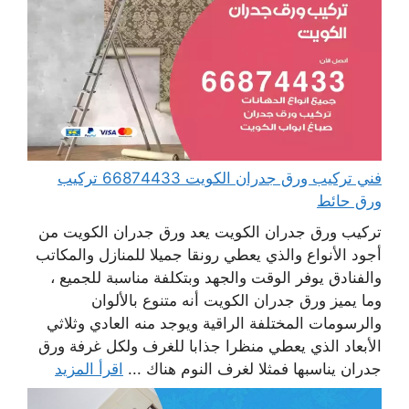
فني تركيب ورق جدران الكويت 66874433 تركيب
ورق حائط
تركيب ورق جدران الكويت يعد ورق جدران الكويت من
أجود الأنواع والذي يعطي رونقا جميلا للمنازل والمكاتب
والفنادق يوفر الوقت والجهد وبتكلفة مناسبة للجميع ،
وما يميز ورق جدران الكويت أنه متنوع بالألوان
والرسومات المختلفة الراقية ويوجد منه العادي وثلاثي
الأبعاد الذي يعطي منظرا جذابا للغرف ولكل غرفة ورق
جدران يناسبها فمثلا لغرف النوم هناك ...
اقرأ المزيد