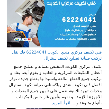
فني تكييف مركزي هندي الكويت 62224041 فك نقل
تركيب صيانة تصليح تكييف سنترال
تكييف مركزي الكويت المختص بصيانة و تصليح جميع
أعطال المكيفات المركزية و العادية و يقوم أيضا بفك و
تركيب جميع القطع التالفة واستبدالها بقطع جديدة نوفر
افضل فني تكييف هندي وباكستاني صيانة تكييف سنترال
وحدات تبريد للابنية، نعمل على تأمين جميع المعدات و
الاجهزة اللازمة ، و نقوم بتأمين غاز خاص للمكيفات
بأنواع متنوعة و ...
اقرأ المزيد