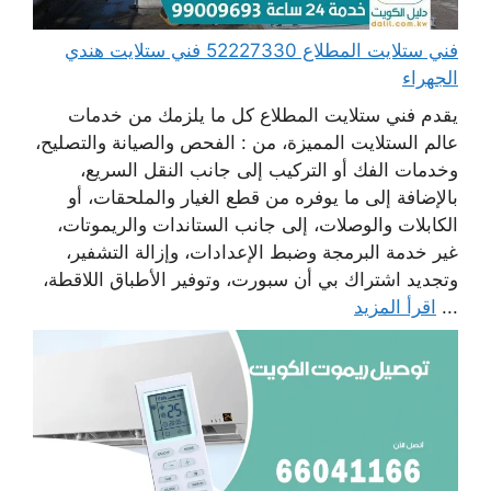
فني ستلايت المطلاع 52227330 فني ستلايت هندي
الجهراء
يقدم فني ستلايت المطلاع كل ما يلزمك من خدمات
عالم الستلايت المميزة، من : الفحص والصيانة والتصليح،
وخدمات الفك أو التركيب إلى جانب النقل السريع،
بالإضافة إلى ما يوفره من قطع الغيار والملحقات، أو
الكابلات والوصلات، إلى جانب الستاندات والريموتات،
غير خدمة البرمجة وضبط الإعدادات، وإزالة التشفير،
وتجديد اشتراك بي أن سبورت، وتوفير الأطباق اللاقطة،
...
اقرأ المزيد