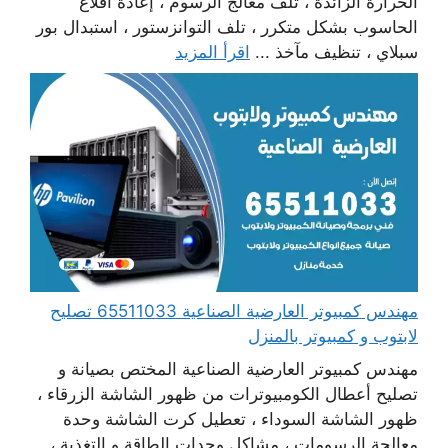
الحرارة الزائدة ، تلف معالج الرسوم ، إعادة اقلاع
الحاسوب بشكل متكرر ، تلف التوانزستور ، استبدال بور
سبلاي ، تنظيف مآخذ ...
اقرأ المزيد
مهندس كمبيوتر العارضية الصناعية 65511033 تصليح
لابتوب و كمبيوتر بالمنزل
مهندس كمبيوتر العارضية الصناعية المختص بصيانة و
تصليح أعطال الكومبيوترات من ظهور الشاشة الزرقاء ،
ظهور الشاشة السوداء ، تعطيل كرت الشاشة وحدة
معالجة الرسومات ، مشاكل وحدات الطاقة و التغذية ،