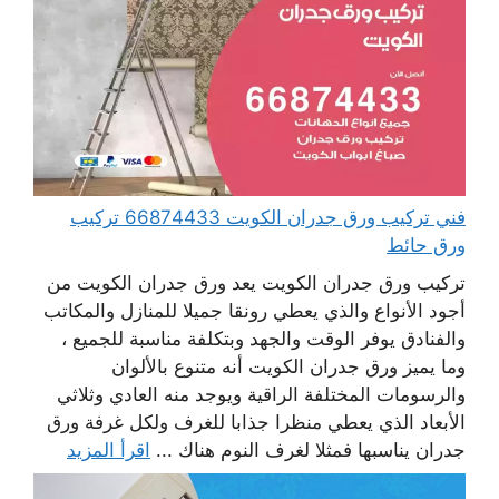
فني تركيب ورق جدران الكويت 66874433 تركيب
ورق حائط
تركيب ورق جدران الكويت يعد ورق جدران الكويت من
أجود الأنواع والذي يعطي رونقا جميلا للمنازل والمكاتب
والفنادق يوفر الوقت والجهد وبتكلفة مناسبة للجميع ،
وما يميز ورق جدران الكويت أنه متنوع بالألوان
والرسومات المختلفة الراقية ويوجد منه العادي وثلاثي
الأبعاد الذي يعطي منظرا جذابا للغرف ولكل غرفة ورق
جدران يناسبها فمثلا لغرف النوم هناك ...
اقرأ المزيد