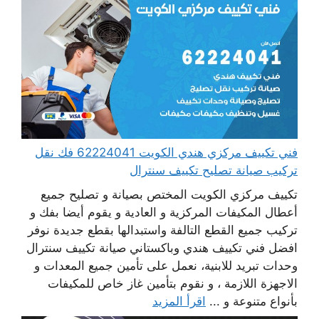
فني تكييف مركزي هندي الكويت 62224041 فك نقل
تركيب صيانة تصليح تكييف سنترال
تكييف مركزي الكويت المختص بصيانة و تصليح جميع
أعطال المكيفات المركزية و العادية و يقوم أيضا بفك و
تركيب جميع القطع التالفة واستبدالها بقطع جديدة نوفر
افضل فني تكييف هندي وباكستاني صيانة تكييف سنترال
وحدات تبريد للابنية، نعمل على تأمين جميع المعدات و
الاجهزة اللازمة ، و نقوم بتأمين غاز خاص للمكيفات
بأنواع متنوعة و ...
اقرأ المزيد