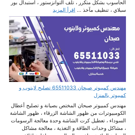
الحاسوب بشكل متكرر ، تلف التوانزستور ، استبدال بور
سبلاي ، تنظيف مآخذ ...
اقرأ المزيد
مهندس كمبيوتر صبحان 65511033 تصليح لابتوب و
كمبيوتر بالمنزل
مهندس كمبيوتر صبحان المختص بصيانة و تصليح أعطال
الكومبيوترات من ظهور الشاشة الزرقاء ، ظهور الشاشة
السوداء ، تعطيل كرت الشاشة وحدة معالجة الرسومات
، مشاكل وحدات الطاقة و التغذية ، معالجة مشاكل