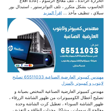
الحرارة الزائدة ، تلف معالج الرسوم ، إعادة اقلاع
الحاسوب بشكل متكرر ، تلف التوانزستور ، استبدال بور
سبلاي ، تنظيف مآخذ ...
اقرأ المزيد
مهندس كمبيوتر العارضية الصناعية 65511033 تصليح
لابتوب و كمبيوتر بالمنزل
مهندس كمبيوتر العارضية الصناعية المختص بصيانة و
تصليح أعطال الكومبيوترات من ظهور الشاشة الزرقاء ،
ظهور الشاشة السوداء ، تعطيل كرت الشاشة وحدة
معالجة الرسومات ، مشاكل وحدات الطاقة و التغذية ،