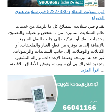
فني ستلايت المطلاع 52227330 فني ستلايت هندي
الجهراء
يقدم فني ستلايت المطلاع كل ما يلزمك من خدمات
عالم الستلايت المميزة، من : الفحص والصيانة والتصليح،
وخدمات الفك أو التركيب إلى جانب النقل السريع،
بالإضافة إلى ما يوفره من قطع الغيار والملحقات، أو
الكابلات والوصلات، إلى جانب الستاندات والريموتات،
غير خدمة البرمجة وضبط الإعدادات، وإزالة التشفير،
وتجديد اشتراك بي أن سبورت، وتوفير الأطباق اللاقطة،
...
اقرأ المزيد