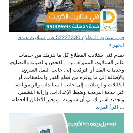
فني ستلايت المطلاع 52227330 فني ستلايت هندي
الجهراء
يقدم فني ستلايت المطلاع كل ما يلزمك من خدمات
عالم الستلايت المميزة، من : الفحص والصيانة والتصليح،
وخدمات الفك أو التركيب إلى جانب النقل السريع،
بالإضافة إلى ما يوفره من قطع الغيار والملحقات، أو
الكابلات والوصلات، إلى جانب الستاندات والريموتات،
غير خدمة البرمجة وضبط الإعدادات، وإزالة التشفير،
وتجديد اشتراك بي أن سبورت، وتوفير الأطباق اللاقطة،
...
اقرأ المزيد