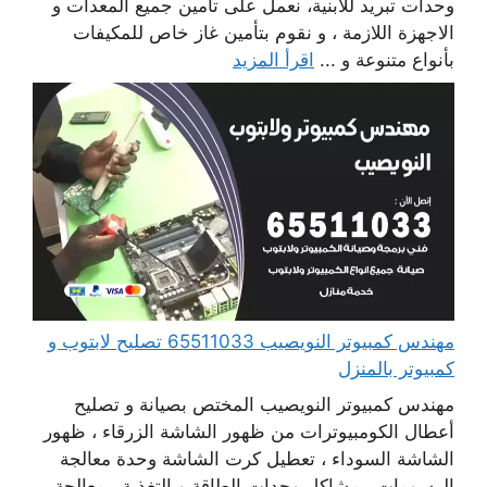
وحدات تبريد للابنية، نعمل على تأمين جميع المعدات و
الاجهزة اللازمة ، و نقوم بتأمين غاز خاص للمكيفات
بأنواع متنوعة و ...
اقرأ المزيد
مهندس كمبيوتر النويصيب 65511033 تصليح لابتوب و
كمبيوتر بالمنزل
مهندس كمبيوتر النويصيب المختص بصيانة و تصليح
أعطال الكومبيوترات من ظهور الشاشة الزرقاء ، ظهور
الشاشة السوداء ، تعطيل كرت الشاشة وحدة معالجة
الرسومات ، مشاكل وحدات الطاقة و التغذية ، معالجة