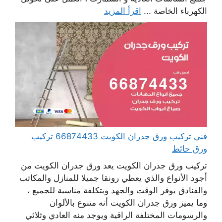
الكهرباء الخاصة ...
اقرأ المزيد
فني تركيب ورق جدران الكويت 66874433 تركيب
ورق حائط
تركيب ورق جدران الكويت يعد ورق جدران الكويت من
أجود الأنواع والذي يعطي رونقا جميلا للمنازل والمكاتب
والفنادق يوفر الوقت والجهد وبتكلفة مناسبة للجميع ،
وما يميز ورق جدران الكويت أنه متنوع بالألوان
والرسومات المختلفة الراقية ويوجد منه العادي وثلاثي