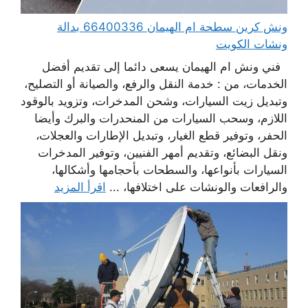
ونش كرين سطحة ام الهيمان 66400336 بدالة
ونشات الكويت
فني ونش ام الهيمان يسعى دائما إلى تقديم أفضل
الخدمات، من : خدمة النقل والرفع، والصيانة أو التصليح،
وتبديل زيت السيارات، وشحن المدخرات، وتزويد بالوقود
اللازم، وسحب السيارات من المنحدرات والبرك وأيضا
الحفر، وتوفير قطع الغيار، وتبديل الإطارات والعجلات،
ونقل البضائع، وتقديم أمهر الفنيين، وتوفير المدخرات
السيارات بأنواعها، والسطحات بأحجامها وأشكالها،
والرافعات والونشات على اختلافها، ...
اقرأ المزيد