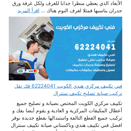
الأبعاد الذي يعطي منظرا جذابا للغرف ولكل غرفة ورق
جدران يناسبها فمثلا لغرف النوم هناك ...
اقرأ المزيد
فني تكييف مركزي هندي الكويت 62224041 فك نقل
تركيب صيانة تصليح تكييف سنترال
تكييف مركزي الكويت المختص بصيانة و تصليح جميع
أعطال المكيفات المركزية و العادية و يقوم أيضا بفك و
تركيب جميع القطع التالفة واستبدالها بقطع جديدة نوفر
افضل فني تكييف هندي وباكستاني صيانة تكييف سنترال