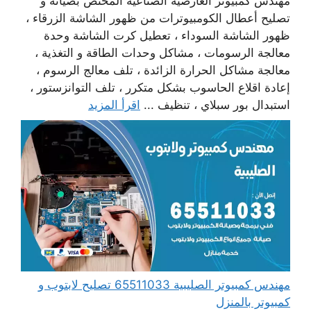
مهندس كمبيوتر العارضية الصناعية المختص بصيانة و
تصليح أعطال الكومبيوترات من ظهور الشاشة الزرقاء ،
ظهور الشاشة السوداء ، تعطيل كرت الشاشة وحدة
معالجة الرسومات ، مشاكل وحدات الطاقة و التغذية ،
معالجة مشاكل الحرارة الزائدة ، تلف معالج الرسوم ،
إعادة اقلاع الحاسوب بشكل متكرر ، تلف التوانزستور ،
استبدال بور سبلاي ، تنظيف ...
اقرأ المزيد
مهندس كمبيوتر الصليبية 65511033 تصليح لابتوب و
كمبيوتر بالمنزل