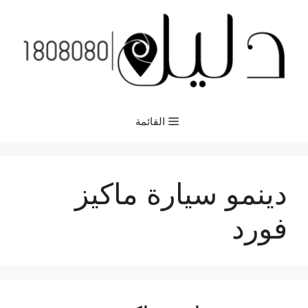
نتقل
لى
لمحتوى
القائمة
دينمو سيارة ماكيز
فورد