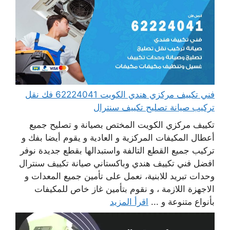
فني تكييف مركزي هندي الكويت 62224041 فك نقل
تركيب صيانة تصليح تكييف سنترال
تكييف مركزي الكويت المختص بصيانة و تصليح جميع
أعطال المكيفات المركزية و العادية و يقوم أيضا بفك و
تركيب جميع القطع التالفة واستبدالها بقطع جديدة نوفر
افضل فني تكييف هندي وباكستاني صيانة تكييف سنترال
وحدات تبريد للابنية، نعمل على تأمين جميع المعدات و
الاجهزة اللازمة ، و نقوم بتأمين غاز خاص للمكيفات
بأنواع متنوعة و ...
اقرأ المزيد