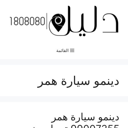
نتقل
لى
لمحتوى
القائمة
دينمو سيارة همر
دينمو سيارة همر