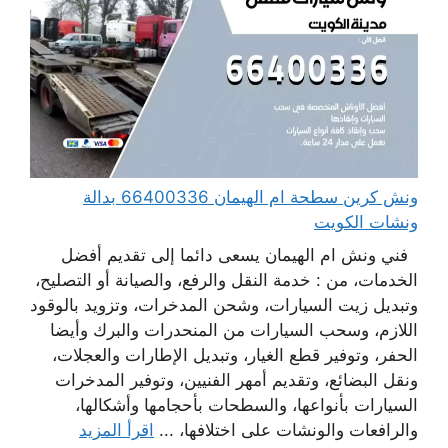
ونش كرين سطحة ام الهيمان 66400336 بدالة
ونشات الكويت
فني ونش ام الهيمان يسعى دائما إلى تقديم أفضل
الخدمات، من : خدمة النقل والرفع، والصيانة أو التصليح،
وتبديل زيت السيارات، وشحن المدخرات، وتزويد بالوقود
اللازم، وسحب السيارات من المنحدرات والبرك وأيضا
الحفر، وتوفير قطع الغيار، وتبديل الإطارات والعجلات،
ونقل البضائع، وتقديم أمهر الفنيين، وتوفير المدخرات
السيارات بأنواعها، والسطحات بأحجامها وأشكالها،
والرافعات والونشات على اختلافها، ...
اقرأ المزيد