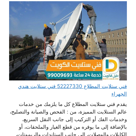
فني ستلايت المطلاع 52227330 فني ستلايت هندي
الجهراء
يقدم فني ستلايت المطلاع كل ما يلزمك من خدمات
عالم الستلايت المميزة، من : الفحص والصيانة والتصليح،
وخدمات الفك أو التركيب إلى جانب النقل السريع،
بالإضافة إلى ما يوفره من قطع الغيار والملحقات، أو
الكابلات والوصلات، إلى جانب الستاندات والريموتات،