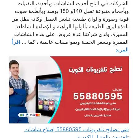
الشركات في انتاج أحدث الشاشات وبأحدث التقنيات
وبأحجام متنوعة تصل 140و 150 بوصة وبأنظمة صوت
قوية وصورة والوان طبيعية تشعر العميل وكانه يطل من
نافذة ليرى الطبيعة بألوانها الزاهية و الإضاءة الساطعة
المميزة. ولدى شركتنا عدة عروض على هذه الشاشات
المميزة وبسعر الجملة وبمواصفات عالمية ، كما ...
اقرأ
المزيد
فني تصليح تلفزيونات 55880595 إصلاح شاشات
تلفزيون بالمنزل الكويت