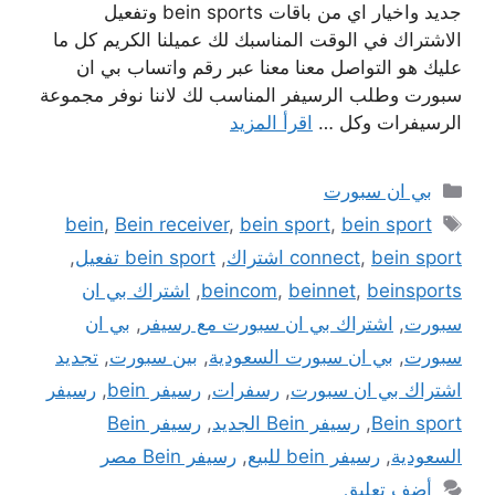
جديد واخيار اي من باقات bein sports وتفعيل
الاشتراك في الوقت المناسبك لك عميلنا الكريم كل ما
عليك هو التواصل معنا معنا عبر رقم واتساب بي ان
سبورت وطلب الرسيفر المناسب لك لاننا نوفر مجموعة
الرسيفرات وكل …
اقرأ المزيد
التصنيفات
بي ان سبورت
الوسوم
bein
,
Bein receiver
,
bein sport
,
bein sport
bein sport اشتراك
,
connect
,
bein sport تفعيل
,
beinsports
,
beinnet
,
beincom
,
اشتراك بي ان
سبورت
,
اشتراك بي ان سبورت مع رسيفر
,
بي ان
سبورت
,
بي ان سبورت السعودية
,
بين سبورت
,
تجديد
اشتراك بي ان سبورت
,
رسفرات
,
رسيفر bein
,
رسيفر
Bein sport
,
رسيفر Bein الجديد
,
رسيفر Bein
السعودية
,
رسيفر bein للبيع
,
رسيفر Bein مصر
أضف تعليق