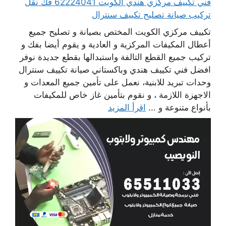
فني تكييف مركزي هندي الكويت 62224041 فك نقل
تركيب صيانة تصليح تكييف سنترال
تكييف مركزي الكويت المختص بصيانة و تصليح جميع
أعطال المكيفات المركزية و العادية و يقوم أيضا بفك و
تركيب جميع القطع التالفة واستبدالها بقطع جديدة نوفر
افضل فني تكييف هندي وباكستاني صيانة تكييف سنترال
وحدات تبريد للابنية، نعمل على تأمين جميع المعدات و
الاجهزة اللازمة ، و نقوم بتأمين غاز خاص للمكيفات
بأنواع متنوعة و ...
اقرأ المزيد