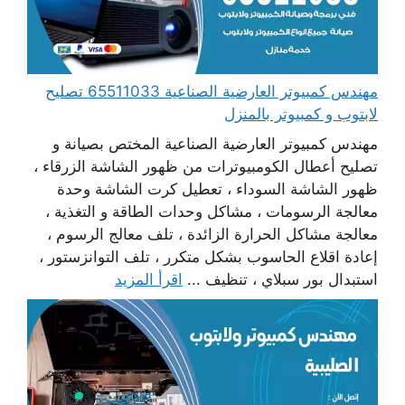
مهندس كمبيوتر العارضية الصناعية 65511033 تصليح
لابتوب و كمبيوتر بالمنزل
مهندس كمبيوتر العارضية الصناعية المختص بصيانة و
تصليح أعطال الكومبيوترات من ظهور الشاشة الزرقاء ،
ظهور الشاشة السوداء ، تعطيل كرت الشاشة وحدة
معالجة الرسومات ، مشاكل وحدات الطاقة و التغذية ،
معالجة مشاكل الحرارة الزائدة ، تلف معالج الرسوم ،
إعادة اقلاع الحاسوب بشكل متكرر ، تلف التوانزستور ،
استبدال بور سبلاي ، تنظيف ...
اقرأ المزيد