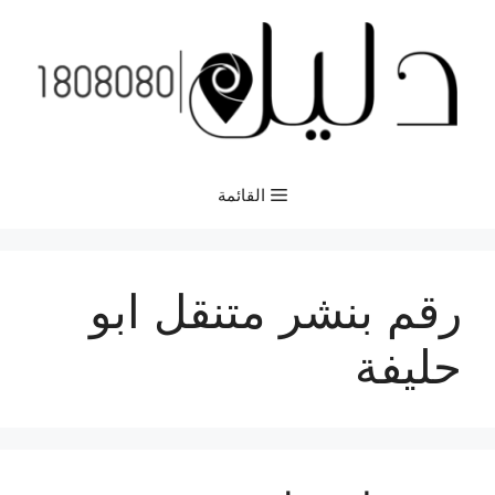
نتقل
لى
لمحتوى
القائمة
رقم بنشر متنقل ابو
حليفة