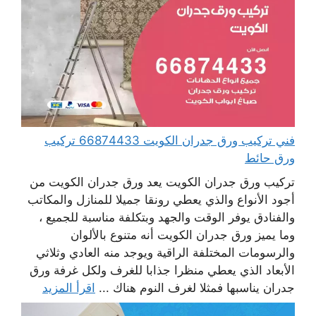
فني تركيب ورق جدران الكويت 66874433 تركيب
ورق حائط
تركيب ورق جدران الكويت يعد ورق جدران الكويت من
أجود الأنواع والذي يعطي رونقا جميلا للمنازل والمكاتب
والفنادق يوفر الوقت والجهد وبتكلفة مناسبة للجميع ،
وما يميز ورق جدران الكويت أنه متنوع بالألوان
والرسومات المختلفة الراقية ويوجد منه العادي وثلاثي
الأبعاد الذي يعطي منظرا جذابا للغرف ولكل غرفة ورق
جدران يناسبها فمثلا لغرف النوم هناك ...
اقرأ المزيد