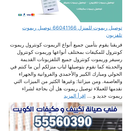
توصيل ريموت للمنزل 66041166 توصيل ريموت
تلفزيون
فريقنا يقوم بتأمين جميع أنواع الريموت كونترول ريموت
كونترول للمكيفات بمختلف أنواعها وريموت كونترول
رسيفر وريموت كونترول جميع التلفزيونات القديمة
والحديثة كما نقوم بتوصيلها لباب منزلكم أين ما كنتم في
الحولي ومبارك الكبير والأحمدي والفروانية والجهراء
والعاصمة. ومن ميزاتنا: وغيرها الكثير من الميزات التي
نقدمها للعملاء توصيل ريموت هل أن بحاجة لشراء
ريموت جديد و ...
اقرأ المزيد