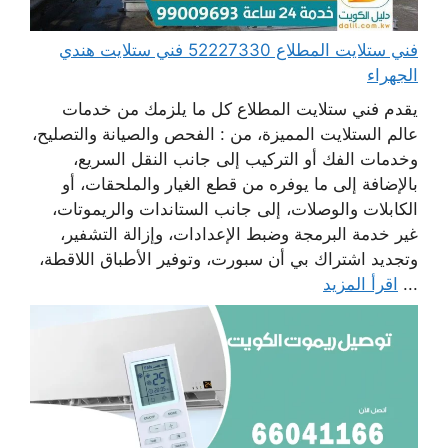
فني ستلايت المطلاع 52227330 فني ستلايت هندي
الجهراء
يقدم فني ستلايت المطلاع كل ما يلزمك من خدمات
عالم الستلايت المميزة، من : الفحص والصيانة والتصليح،
وخدمات الفك أو التركيب إلى جانب النقل السريع،
بالإضافة إلى ما يوفره من قطع الغيار والملحقات، أو
الكابلات والوصلات، إلى جانب الستاندات والريموتات،
غير خدمة البرمجة وضبط الإعدادات، وإزالة التشفير،
وتجديد اشتراك بي أن سبورت، وتوفير الأطباق اللاقطة،
...
اقرأ المزيد