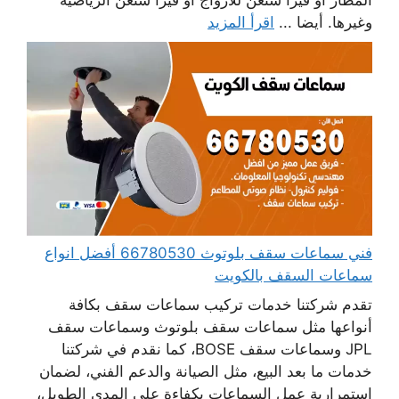
المطار أو فيزا شنغن للأزواج أو فيزا شنغن الرياضية
وغيرها. أيضا ...
اقرأ المزيد
فني سماعات سقف بلوتوث 66780530 أفضل انواع
سماعات السقف بالكويت
تقدم شركتنا خدمات تركيب سماعات سقف بكافة
أنواعها مثل سماعات سقف بلوتوث وسماعات سقف
JPL وسماعات سقف BOSE، كما نقدم في شركتنا
خدمات ما بعد البيع، مثل الصيانة والدعم الفني، لضمان
استمرارية عمل السماعات بكفاءة على المدى الطويل،