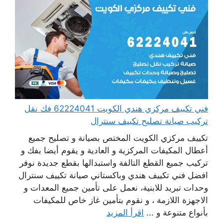
فني تكييف مركزي هندي الكويت 62224041 فك نقل
تركيب صيانة تصليح تكييف سنترال
تكييف مركزي الكويت المختص بصيانة و تصليح جميع
أعطال المكيفات المركزية و العادية و يقوم أيضا بفك و
تركيب جميع القطع التالفة واستبدالها بقطع جديدة نوفر
افضل فني تكييف هندي وباكستاني صيانة تكييف سنترال
وحدات تبريد للابنية، نعمل على تأمين جميع المعدات و
الاجهزة اللازمة ، و نقوم بتأمين غاز خاص للمكيفات
بأنواع متنوعة و ...
اقرأ المزيد