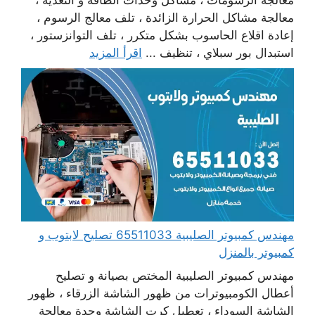
معالجة الرسومات ، مشاكل وحدات الطاقة و التغذية ،
معالجة مشاكل الحرارة الزائدة ، تلف معالج الرسوم ،
إعادة اقلاع الحاسوب بشكل متكرر ، تلف التوانزستور ،
استبدال بور سبلاي ، تنظيف ...
اقرأ المزيد
مهندس كمبيوتر الصليبية 65511033 تصليح لابتوب و
كمبيوتر بالمنزل
مهندس كمبيوتر الصليبية المختص بصيانة و تصليح
أعطال الكومبيوترات من ظهور الشاشة الزرقاء ، ظهور
الشاشة السوداء ، تعطيل كرت الشاشة وحدة معالجة