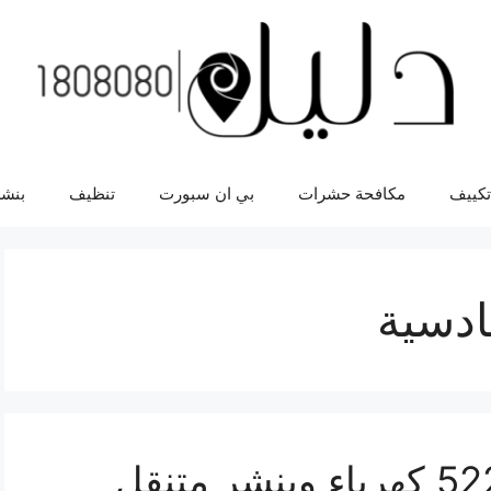
تكييف
مكافحة حشرات
بي ان سبورت
تنظيف
بنشر
ادسية
بنشر القادسية 52227338 كهرباء وبنشر متنقل