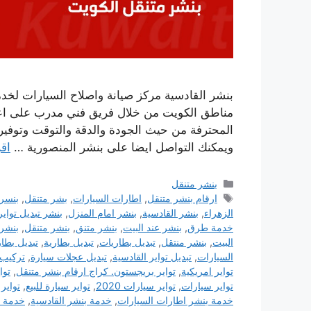
بنشر القادسية مركز صيانة واصلاح السيارات لخدم
مناطق الكويت من خلال فريق فني مدرب على اعل
المحترفة من حيث الجودة والدقة والتوقت وتوفير
ويمكنك التواصل ايضا على بنشر المنصورية …
اقر
التصنيفات
بنشر متنقل
الوسوم
ارقام بنشر متنقل
,
اطارات السيارات
,
بشر متنقل
,
بنسر 
الزهراء
,
بنشر القادسية
,
بنشر امام المنزل
,
بنشر تبديل تواير
خدمة طرق
,
بنشر عند البيت
,
بنشر متنق
,
بنشر متنقل
,
بنشر 
البيت
,
بنشر منتقل
,
تبديل بطاريات
,
تبديل بطارية
,
تبديل بطار
السيارات
,
تبديل تواير القادسية
,
تبديل عجلات سيارة
,
تركيب 
تواير امريكية
,
تواير بريجستون. كراج ارقام بنشر متنقل
,
توا
تواير سيارات
,
تواير سيارات 2020
,
تواير سيارة للبيع
,
تواير
خدمة بنشر اطارات السيارات
,
خدمة بنشر القادسية
,
خدمة ب