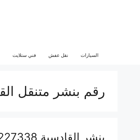
نتقل
لى
لمحتوى
السيارات
نقل عفش
فني ستلايت
رقم بنشر متنقل الق