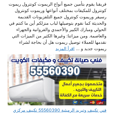
فريقنا يقوم بتأمين جميع أنواع الريموت كونترول ريموت
كونترول للمكيفات بمختلف أنواعها وريموت كونترول
رسيفر وريموت كونترول جميع التلفزيونات القديمة
والحديثة كما نقوم بتوصيلها لباب منزلكم أين ما كنتم في
الحولي ومبارك الكبير والأحمدي والفروانية والجهراء
والعاصمة. ومن ميزاتنا: وغيرها الكثير من الميزات التي
نقدمها للعملاء توصيل ريموت هل أن بحاجة لشراء
ريموت جديد و ...
اقرأ المزيد
فني تكييف وتبريد الرميثية 55560390 تكييف مركزي