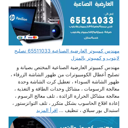
مهندس كمبيوتر العارضية الصناعية 65511033 تصليح
لابتوب و كمبيوتر بالمنزل
مهندس كمبيوتر العارضية الصناعية المختص بصيانة و
تصليح أعطال الكومبيوترات من ظهور الشاشة الزرقاء ،
ظهور الشاشة السوداء ، تعطيل كرت الشاشة وحدة
معالجة الرسومات ، مشاكل وحدات الطاقة و التغذية ،
معالجة مشاكل الحرارة الزائدة ، تلف معالج الرسوم ،
إعادة اقلاع الحاسوب بشكل متكرر ، تلف التوانزستور ،
استبدال بور سبلاي ، تنظيف ...
اقرأ المزيد