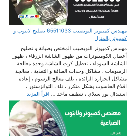
مهندس كمبيوتر النويصيب 65511033 تصليح لابتوب و
كمبيوتر بالمنزل
مهندس كمبيوتر النويصيب المختص بصيانة و تصليح
أعطال الكومبيوترات من ظهور الشاشة الزرقاء ، ظهور
الشاشة السوداء ، تعطيل كرت الشاشة وحدة معالجة
الرسومات ، مشاكل وحدات الطاقة و التغذية ، معالجة
مشاكل الحرارة الزائدة ، تلف معالج الرسوم ، إعادة
اقلاع الحاسوب بشكل متكرر ، تلف التوانزستور ،
استبدال بور سبلاي ، تنظيف مآخذ ...
اقرأ المزيد