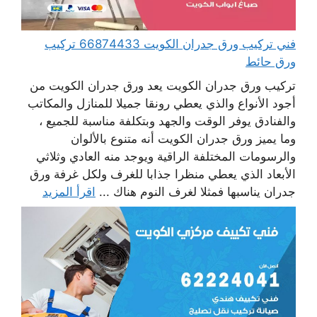
فني تركيب ورق جدران الكويت 66874433 تركيب
ورق حائط
تركيب ورق جدران الكويت يعد ورق جدران الكويت من
أجود الأنواع والذي يعطي رونقا جميلا للمنازل والمكاتب
والفنادق يوفر الوقت والجهد وبتكلفة مناسبة للجميع ،
وما يميز ورق جدران الكويت أنه متنوع بالألوان
والرسومات المختلفة الراقية ويوجد منه العادي وثلاثي
الأبعاد الذي يعطي منظرا جذابا للغرف ولكل غرفة ورق
جدران يناسبها فمثلا لغرف النوم هناك ...
اقرأ المزيد