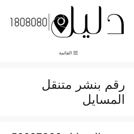
نتقل
لى
لمحتوى
القائمة
رقم بنشر متنقل
المسايل