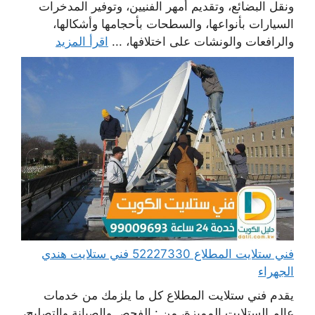
ونقل البضائع، وتقديم أمهر الفنيين، وتوفير المدخرات
السيارات بأنواعها، والسطحات بأحجامها وأشكالها،
والرافعات والونشات على اختلافها، ...
اقرأ المزيد
فني ستلايت المطلاع 52227330 فني ستلايت هندي
الجهراء
يقدم فني ستلايت المطلاع كل ما يلزمك من خدمات
عالم الستلايت المميزة، من : الفحص والصيانة والتصليح،