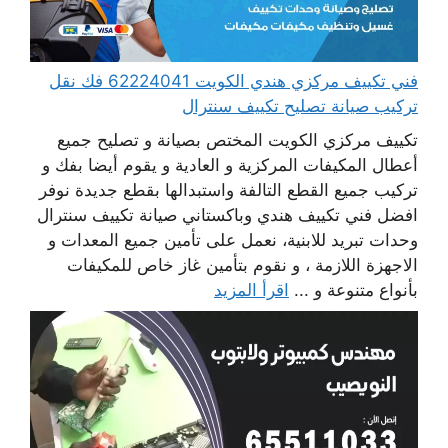
فني تكييف مركزي هندي الكويت 62224041 فك نقل
تركيب صيانة تصليح تكييف سنترال
تكييف مركزي الكويت المختص بصيانة و تصليح جميع
أعطال المكيفات المركزية و العادية و يقوم أيضا بفك و
تركيب جميع القطع التالفة واستبدالها بقطع جديدة نوفر
افضل فني تكييف هندي وباكستاني صيانة تكييف سنترال
وحدات تبريد للابنية، نعمل على تأمين جميع المعدات و
الاجهزة اللازمة ، و نقوم بتأمين غاز خاص للمكيفات
بأنواع متنوعة و ...
اقرأ المزيد