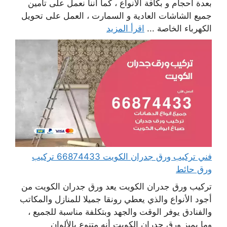
بعدة أحجام و بكافة الأنواع ، كما أننا نعمل على تأمين
جميع الشاشات العادية و السمارت ، العمل على تحويل
الكهرباء الخاصة ...
اقرأ المزيد
فني تركيب ورق جدران الكويت 66874433 تركيب
ورق حائط
تركيب ورق جدران الكويت يعد ورق جدران الكويت من
أجود الأنواع والذي يعطي رونقا جميلا للمنازل والمكاتب
والفنادق يوفر الوقت والجهد وبتكلفة مناسبة للجميع ،
وما يميز ورق جدران الكويت أنه متنوع بالألوان