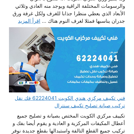
والرسومات المختلفة الراقية ويوجد منه العادي وثلاثي
الأبعاد الذي يعطي منظرا جذابا للغرف ولكل غرفة ورق
جدران يناسبها فمثلا لغرف النوم هناك ...
اقرأ المزيد
فني تكييف مركزي هندي الكويت 62224041 فك نقل
تركيب صيانة تصليح تكييف سنترال
تكييف مركزي الكويت المختص بصيانة و تصليح جميع
أعطال المكيفات المركزية و العادية و يقوم أيضا بفك و
تركيب جميع القطع التالفة واستبدالها بقطع جديدة نوفر