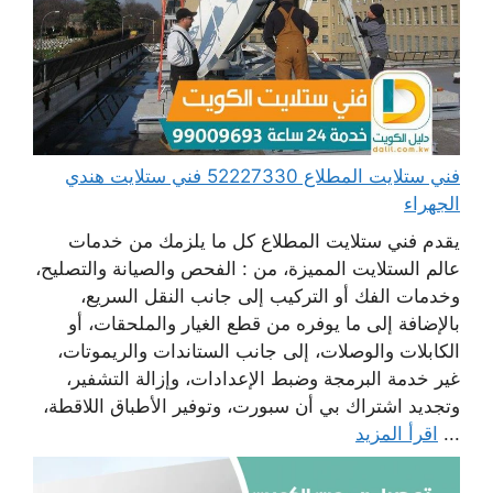
فني ستلايت المطلاع 52227330 فني ستلايت هندي
الجهراء
يقدم فني ستلايت المطلاع كل ما يلزمك من خدمات
عالم الستلايت المميزة، من : الفحص والصيانة والتصليح،
وخدمات الفك أو التركيب إلى جانب النقل السريع،
بالإضافة إلى ما يوفره من قطع الغيار والملحقات، أو
الكابلات والوصلات، إلى جانب الستاندات والريموتات،
غير خدمة البرمجة وضبط الإعدادات، وإزالة التشفير،
وتجديد اشتراك بي أن سبورت، وتوفير الأطباق اللاقطة،
...
اقرأ المزيد