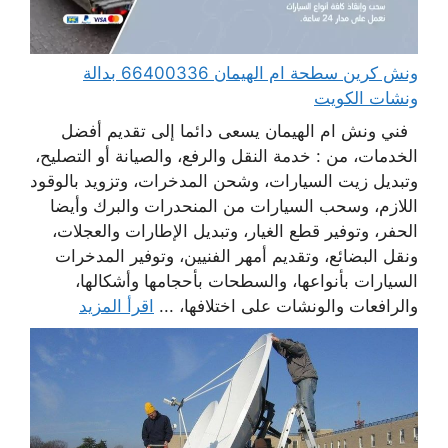
ونش كرين سطحة ام الهيمان 66400336 بدالة
ونشات الكويت
فني ونش ام الهيمان يسعى دائما إلى تقديم أفضل
الخدمات، من : خدمة النقل والرفع، والصيانة أو التصليح،
وتبديل زيت السيارات، وشحن المدخرات، وتزويد بالوقود
اللازم، وسحب السيارات من المنحدرات والبرك وأيضا
الحفر، وتوفير قطع الغيار، وتبديل الإطارات والعجلات،
ونقل البضائع، وتقديم أمهر الفنيين، وتوفير المدخرات
السيارات بأنواعها، والسطحات بأحجامها وأشكالها،
والرافعات والونشات على اختلافها، ...
اقرأ المزيد