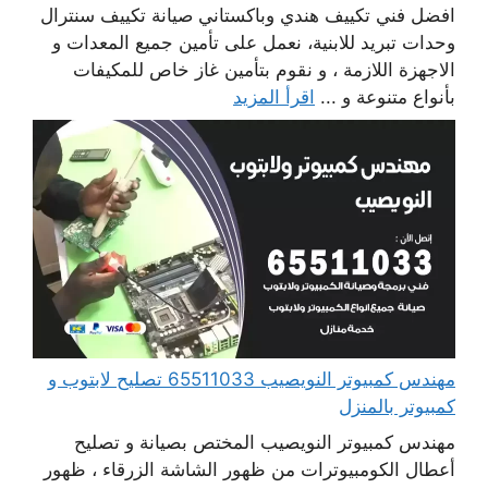
افضل فني تكييف هندي وباكستاني صيانة تكييف سنترال
وحدات تبريد للابنية، نعمل على تأمين جميع المعدات و
الاجهزة اللازمة ، و نقوم بتأمين غاز خاص للمكيفات
بأنواع متنوعة و ...
اقرأ المزيد
مهندس كمبيوتر النويصيب 65511033 تصليح لابتوب و
كمبيوتر بالمنزل
مهندس كمبيوتر النويصيب المختص بصيانة و تصليح
أعطال الكومبيوترات من ظهور الشاشة الزرقاء ، ظهور